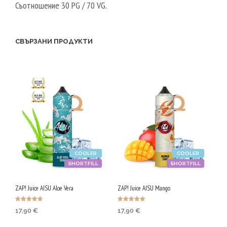
Съотношение 30 PG / 70 VG.
СВЪРЗАНИ ПРОДУКТИ
COOLER
COOLER
SHORTFILL
SHORTFILL
ZAP! Juice AISU Aloe Vera
ZAP! Juice AISU Mango
Оценено с
Оценено с
17,90
€
17,90
€
4.75
5.00
от 5
от 5