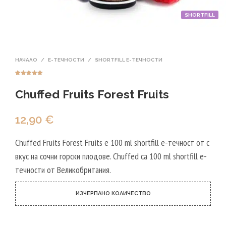
SHORTFILL
НАЧАЛО
/
Е-ТЕЧНОСТИ
/
SHORTFILL Е-ТЕЧНОСТИ
Оценен
1
5.00
от 5,
Chuffed Fruits Forest Fruits
базирано на
потребителск
и оценки
12,90
€
Chuffed Fruits Forest Fruits е 100 ml shortfill e-течност от с
вкус на сочни горски плодове. Chuffed са 100 ml shortfill e-
течности от Великобритания.
ИЗЧЕРПАНО КОЛИЧЕСТВО