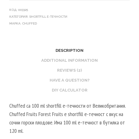
КОД:
003325
КАТЕГОРИЯ:
SHORTFILL Е-ТЕЧНОСТИ
МАРКА:
CHUFFED
DESCRIPTION
ADDITIONAL INFORMATION
REVIEWS (2)
HAVE A QUESTION?
DIY CALCULATOR
Chuffed са 100 ml shortfill e-течности от Великобритания.
Chuffed Fruits Forest Fruits е shortfill e-течност с вкус на
сочни горски плодове. Има 100 ml е-течност в бутилка от
120 ml.