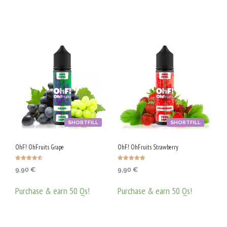
SHORTFILL
SHORTFILL
OhF! OhFruits Grape
OhF! OhFruits Strawberry
Оценено с
Оценено с
9,90
€
9,90
€
4.58
5.00
от 5
от 5
Purchase & earn 50 Qs!
Purchase & earn 50 Qs!
ДОБАВЯНЕ В КОЛИЧКАТА
ДОБАВЯНЕ В КОЛИЧКАТА