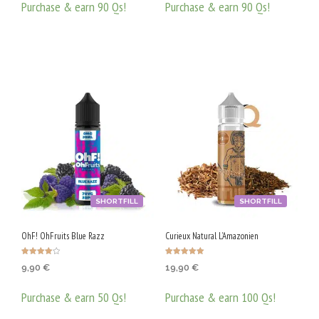
Purchase & earn 90 Qs!
Purchase & earn 90 Qs!
ДОБАВЯНЕ В КОЛИЧКАТА
ДОБАВЯНЕ В КОЛИЧКАТА
SHORTFILL
SHORTFILL
OhF! OhFruits Blue Razz
Curieux Natural L’Amazonien
Оценено с
Оценено с
9,90
€
19,90
€
4.00
5.00
от 5
от 5
Purchase & earn 50 Qs!
Purchase & earn 100 Qs!
ДОБАВЯНЕ В КОЛИЧКАТА
ДОБАВЯНЕ В КОЛИЧКАТА