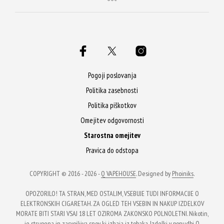
izdelek
izdelek
ima
ima
več
več
različic.
različic.
Možnosti
Možnosti
lahko
lahko
Pogoji poslovanja
izberete
izberete
Politika zasebnosti
na
na
Politika piškotkov
strani
strani
Omejitev odgovornosti
izdelka
izdelka
Starostna omejitev
Pravica do odstopa
COPYRIGHT © 2016 - 2026 -
Q VAPEHOUSE
. Designed by
Phoiniks
.
OPOZORILO! TA STRAN, MED OSTALIM, VSEBUJE TUDI INFORMACIJE O
ELEKTRONSKIH CIGARETAH. ZA OGLED TEH VSEBIN IN NAKUP IZDELKOV
MORATE BITI STARI VSAJ 18 LET OZIROMA ZAKONSKO POLNOLETNI. Nikotin,
je strupena in zasvojljiva snov, ki izhaja iz tobaka. Izdelki v ponudbi Q