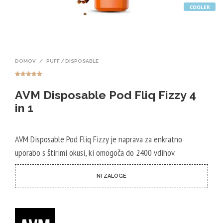
COOLER
DOMOV
/
PUFF / DISPOSABLE
Ocenjeno z
1
5.00
od 5
AVM Disposable Pod Fliq Fizzy 4
na podlagi
ocene
stranke
in 1
AVM Disposable Pod Fliq Fizzy je naprava za enkratno
uporabo s štirimi okusi, ki omogoča do 2400 vdihov.
NI ZALOGE