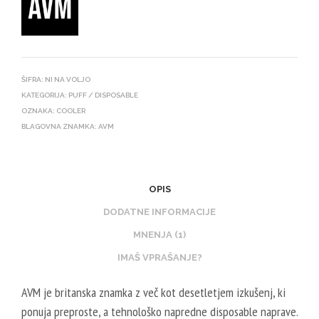
ŠIFRA:
NI NA VOLJO
KATEGORIJA:
PUFF / DISPOSABLE
OZNAKA:
COOLER
BLAGOVNA ZNAMKA:
AVM
OPIS
DODATNE INFORMACIJE
MNENJA (1)
IMAŠ VPRAŠANJE?
AVM je britanska znamka z več kot desetletjem izkušenj, ki
ponuja preproste, a tehnološko napredne disposable naprave.