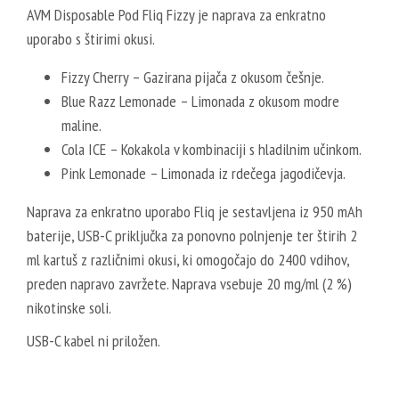
AVM Disposable Pod Fliq Fizzy je naprava za enkratno
uporabo s štirimi okusi.
Fizzy Cherry – Gazirana pijača z okusom češnje.
Blue Razz Lemonade – Limonada z okusom modre
maline.
Cola ICE – Kokakola v kombinaciji s hladilnim učinkom.
Pink Lemonade – Limonada iz rdečega jagodičevja.
Naprava za enkratno uporabo Fliq je sestavljena iz 950 mAh
baterije, USB-C priključka za ponovno polnjenje ter štirih 2
ml kartuš z različnimi okusi, ki omogočajo do 2400 vdihov,
preden napravo zavržete. Naprava vsebuje 20 mg/ml (2 %)
nikotinske soli.
USB-C kabel ni priložen.