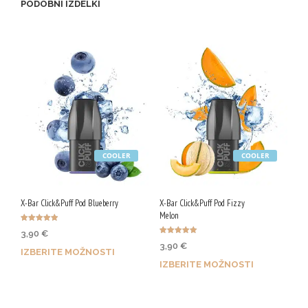
PODOBNI IZDELKI
COOLER
COOLER
X-Bar Click&Puff Pod Blueberry
X-Bar Click&Puff Pod Fizzy
Melon
Ocenjeno
3,90
€
4.90
Ocenjeno
od 5
3,90
€
5.00
IZBERITE MOŽNOSTI
od 5
IZBERITE MOŽNOSTI
Z nakupom prejmeš do 16
Z nakupom prejmeš do 16
Qji.