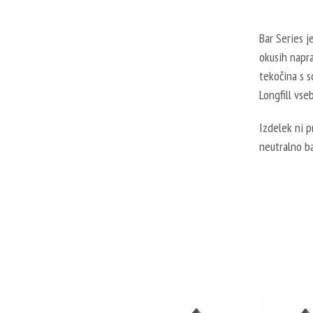
Bar Series j
okusih napr
tekočina s s
Longfill vse
Izdelek ni 
neutralno b