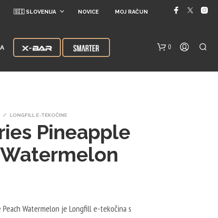
🇸🇮 SLOVENIJA
NOVICE
MOJ RAČUN
0
JA
/
LONGFILL E-TEKOČINE
ries Pineapple
 Watermelon
V
K
O
Š
A
e Peach Watermelon je Longfill e-tekočina s
R