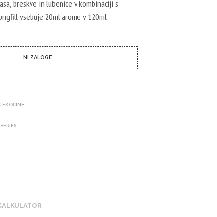
I
sa, breskve in lubenice v kombinaciji s
C
Longfill vsebuje 20ml arome v 120ml
I
N
I
I
Z
NI ZALOGE
D
E
L
K
O
-TEKOČINE
V
.
 SERIES
 KALKULATOR