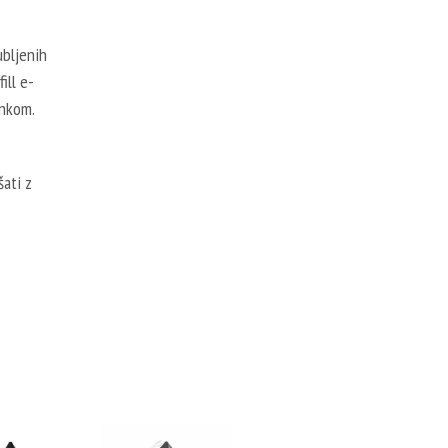
ubljenih
ill e-
inkom.
ati z