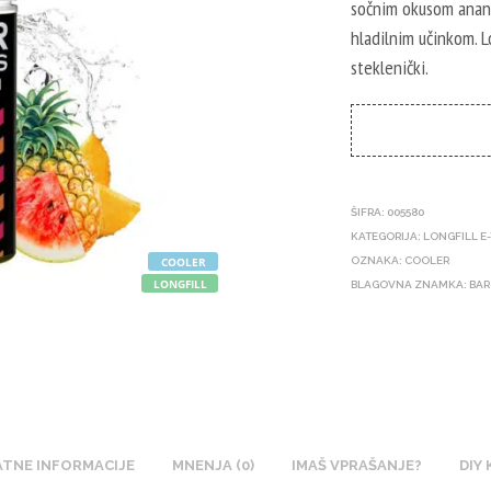
sočnim okusom anana
hladilnim učinkom. 
steklenički.
ŠIFRA:
005580
KATEGORIJA:
LONGFILL E
COOLER
OZNAKA:
COOLER
LONGFILL
BLAGOVNA ZNAMKA:
BAR
TNE INFORMACIJE
MNENJA (0)
IMAŠ VPRAŠANJE?
DIY