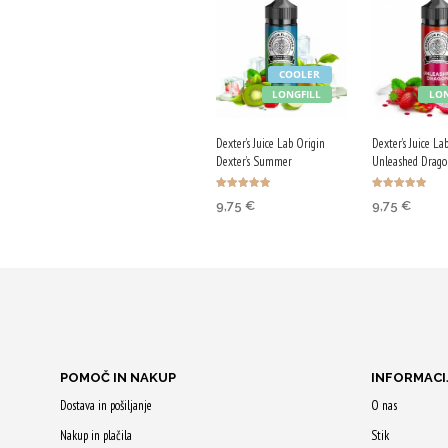
COOLER
LONGFILL
LON
Dexter’s Juice Lab Origin
Dexter’s Juice La
Dexter’s Summer
Unleashed Drago
Ocenjeno
Ocenjeno
9,75
€
9,75
€
4.88
4.86
od 5
od 5
DODAJ V KOŠARICO
DODAJ V K
Z nakupom
Z nakupom
prejmeš 49 Qji!
prejmeš 49 
POMOČ IN NAKUP
INFORMACI
Dostava in pošiljanje
O nas
Nakup in plačila
Stik