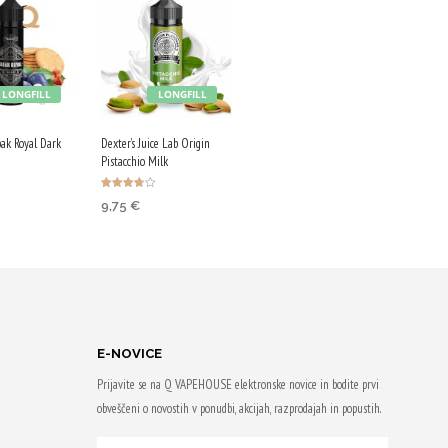
LONGFILL
LONGFILL
bak Royal Dark
Dexter’s Juice Lab Origin
Pistacchio Milk
Ocenjeno
9,75
€
3.75
V KOŠARICO
od 5
DODAJ V KOŠARICO
om
Z nakupom
41 Qji!
prejmeš 49 Qji!
E-NOVICE
Prijavite se na Q VAPEHOUSE elektronske novice in bodite prvi
obveščeni o novostih v ponudbi, akcijah, razprodajah in popustih.