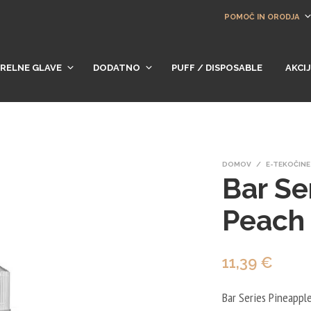
POMOČ IN ORODJA
RELNE GLAVE
DODATNO
PUFF / DISPOSABLE
AKCI
DOMOV
/
E-TEKOČINE
Bar Se
Peach
11,39
€
Bar Series Pineappl