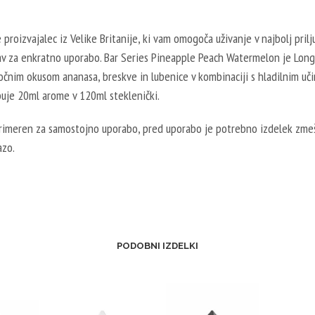
e proizvajalec iz Velike Britanije, ki vam omogoča uživanje v najbolj prilj
av za enkratno uporabo. Bar Series Pineapple Peach Watermelon je Longf
očnim okusom ananasa, breskve in lubenice v kombinaciji s hladilnim uč
buje 20ml arome v 120ml steklenički.
primeren za samostojno uporabo, pred uporabo je potrebno izdelek zmeš
azo.
PODOBNI IZDELKI