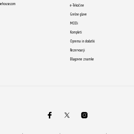
pehouse.com
e-Tekočine
Grelne glave
MODi
Kompleti
Oprema in dodatki
Rezervoarji
Blagovne znamke