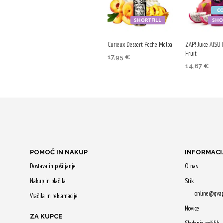
C
SHORTFILL
SHO
Curieux Dessert Peche Melba
ZAP! Juice AISU
Fruit
17,95
€
14,67
€
DODAJ V KOŠARICO
DODAJ V K
Z nakupom
Z nakupom
prejmeš 90 Qji!
prejmeš 73 
POMOČ IN NAKUP
INFORMACI
Dostava in pošiljanje
O nas
Nakup in plačila
Stik
online@qva
Vračila in reklamacije
Novice
ZA KUPCE