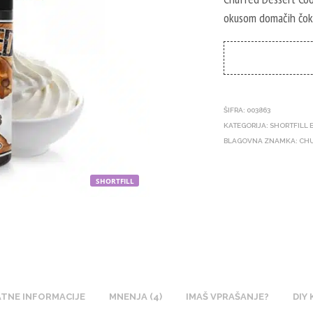
okusom domačih čoko
ŠIFRA:
003863
KATEGORIJA:
SHORTFILL 
BLAGOVNA ZNAMKA:
CH
SHORTFILL
TNE INFORMACIJE
MNENJA (4)
IMAŠ VPRAŠANJE?
DIY