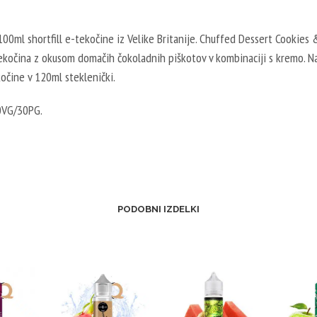
00ml shortfill e-tekočine iz Velike Britanije. Chuffed Dessert Cookies
tekočina z okusom domačih čokoladnih piškotov v kombinaciji s kremo. Na
očine v 120ml steklenički.
0VG/30PG.
PODOBNI IZDELKI