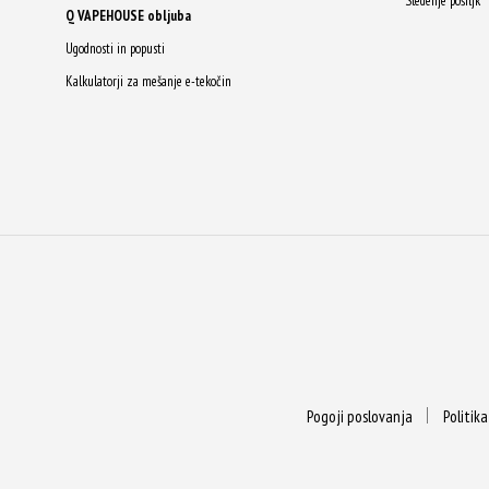
Sledenje pošiljk
Q VAPEHOUSE obljuba
Ugodnosti in popusti
Kalkulatorji za mešanje e-tekočin
Pogoji poslovanja
Politik