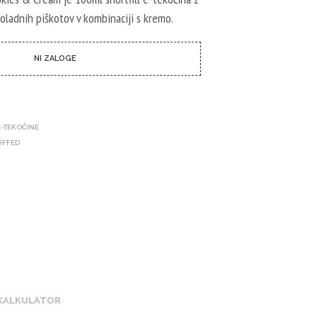
I
C
ladnih piškotov v kombinaciji s kremo.
I
N
I
NI ZALOGE
I
Z
D
E
L
E-TEKOČINE
K
UFFED
O
V
.
 KALKULATOR