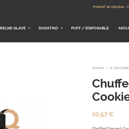
POMOČ IN ORODJA
RELNE GLAVE
DODATNO
PUFF / DISPOSABLE
AKCI
DOMOV
/
E-TEKOČINE
Chuffe
Cooki
10,57
€
Chuffed Dessert Coo