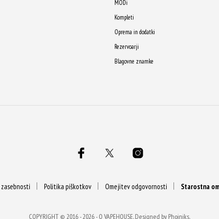
MODi
Kompleti
Oprema in dodatki
Rezervoarji
Blagovne znamke
a zasebnosti
Politika piškotkov
Omejitev odgovornosti
Starostna om
COPYRIGHT © 2016 - 2026 -
Q VAPEHOUSE
. Designed by
Phoiniks
.