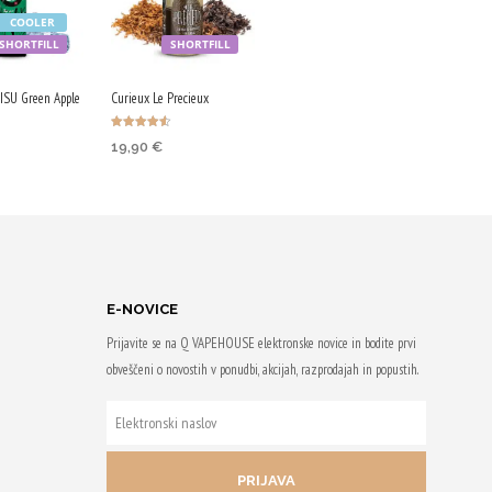
COOLER
SHORTFILL
SHORTFILL
AISU Green Apple
Curieux Le Precieux
Ocenjeno
19,90
€
4.50
od 5
V KOŠARICO
IZBERITE
MOŽNOSTI
om
Z nakupom
73 Qji!
prejmeš do 82 Qji.
Ta
E-NOVICE
izdelek
Prijavite se na Q VAPEHOUSE elektronske novice in bodite prvi
ima
obveščeni o novostih v ponudbi, akcijah, razprodajah in popustih.
več
ELEKTRONSKI
različic.
NASLOV
Možnosti
lahko