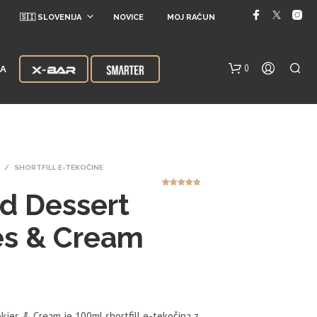
🇸🇮 SLOVENIJA
NOVICE
MOJ RAČUN
0
JA
/
SHORTFILL E-TEKOČINE
d Dessert
4
Ocenjeno z
4.75
od 5
na podlagi
ocene
strank
es & Cream
V
K
O
Š
A
R
kies & Cream je 100ml shortfill e-tekočina z