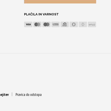
izberete
na
PLAČILA IN VARNOST
strani
izdelka
ejitev
Pravica do odstopa