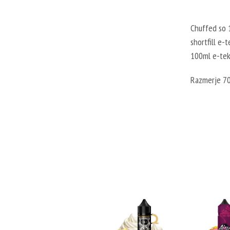
Chuffed so 1
shortfill e-
100ml e-tek
Razmerje 7