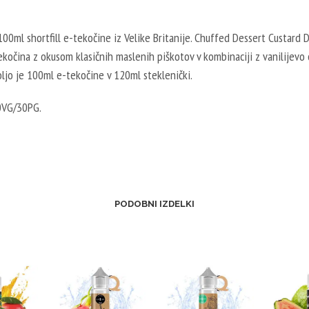
00ml shortfill e-tekočine iz Velike Britanije. Chuffed Dessert Custard 
tekočina z okusom klasičnih maslenih piškotov v kombinaciji z vanilijevo 
ljo je 100ml e-tekočine v 120ml steklenički.
0VG/30PG.
PODOBNI IZDELKI