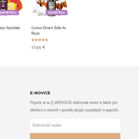
SHORTFILL
SHORTFILL
keys Harambae
Curieux Dessert Baba Au
Rhum
Ocenjeno
17,95
€
5.00
V KOŠARICO
od 5
DODAJ V KOŠARICO
om
Z nakupom
65 Qji!
prejmeš 90 Qji!
E-NOVICE
Prijavite se na Q VAPEHOUSE elektronske novice in bodite prvi
obveščeni o novostih v ponudbi, akcijah, razprodajah in popustih.
ELEKTRONSKI
NASLOV