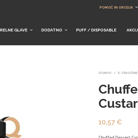
POMOČ IN ORODJA
RELNE GLAVE
DODATNO
PUFF / DISPOSABLE
AKCI
DOMOV
/
E-TEKOČINE
Chuffe
Custa
10,57
€
Chuffed Dessert Cus