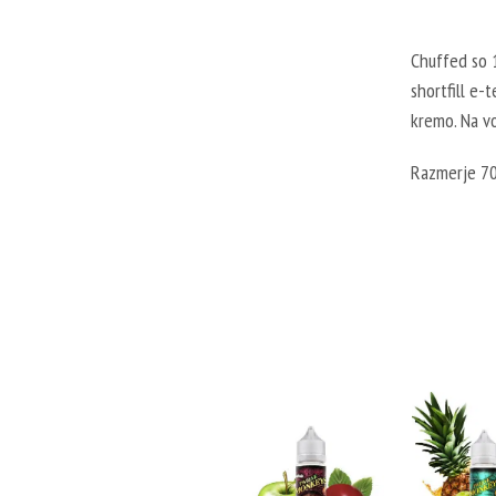
Chuffed so 1
shortfill e-
kremo. Na vo
Razmerje 7