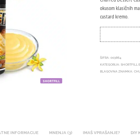
okusom klasičnih mas
custard kremo.
ŠIFRA:
003864
KATEGORIJA:
SHORTFILL 
BLAGOVNA ZNAMKA:
CH
SHORTFILL
TNE INFORMACIJE
MNENJA (3)
IMAŠ VPRAŠANJE?
DIY