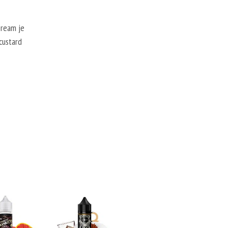
Dream je
custard