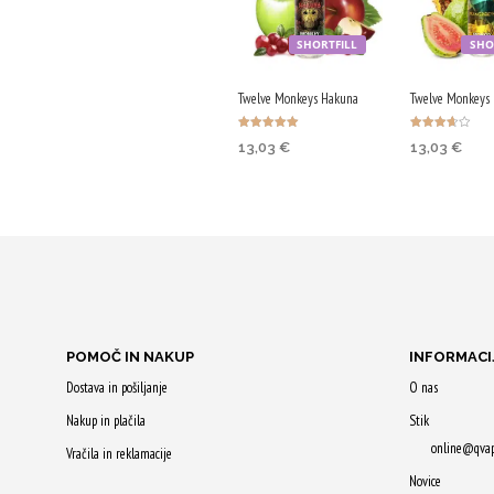
SHORTFILL
SHO
Twelve Monkeys Hakuna
Twelve Monkeys
Ocenjeno
Ocenjeno
13,03
€
13,03
€
5.00
3.67
od 5
od 5
DODAJ V KOŠARICO
DODAJ V K
Z nakupom
Z nakupom
prejmeš 65 Qji!
prejmeš 65 
POMOČ IN NAKUP
INFORMACI
Dostava in pošiljanje
O nas
Nakup in plačila
Stik
online@qva
Vračila in reklamacije
Novice