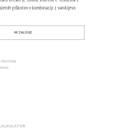
I
C
lenih piškotov v kombinaciji z vanilijevo
I
N
I
I
NI ZALOGE
Z
D
E
L
K
E-TEKOČINE
O
V
UFFED
.
 KALKULATOR