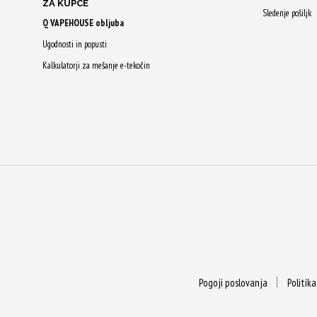
ZA KUPCE
Sledenje pošiljk
Q VAPEHOUSE obljuba
Ugodnosti in popusti
Kalkulatorji za mešanje e-tekočin
Pogoji poslovanja
Politik