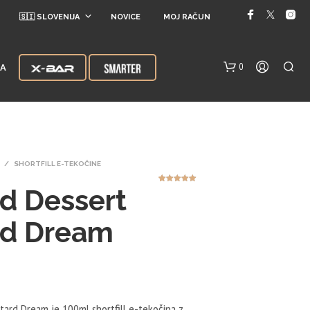
🇸🇮 SLOVENIJA
NOVICE
MOJ RAČUN
0
JA
/
SHORTFILL E-TEKOČINE
d Dessert
3
Ocenjeno z
5.00
od 5
na podlagi
ocene
strank
rd Dream
V
K
O
Š
A
R
tard Dream je 100ml shortfill e-tekočina z