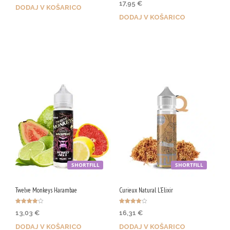
17,95
€
5.00
DODAJ V KOŠARICO
od 5
DODAJ V KOŠARICO
Z nakupom prejmeš 86 Qji!
Z nakupom prejmeš 90 Qji!
SHORTFILL
SHORTFILL
Twelve Monkeys Harambae
Curieux Natural L’Elixir
Ocenjeno
Ocenjeno
13,03
€
16,31
€
4.00
4.00
od 5
od 5
DODAJ V KOŠARICO
DODAJ V KOŠARICO