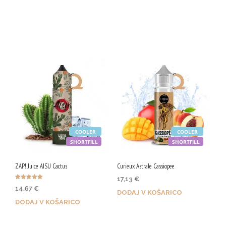
Z nakupom prejmeš 65 Qji!
Z nakupom prejmeš 82 Qji!
COOLER
COOLER
SHORTFILL
SHORTFILL
ZAP! Juice AISU Cactus
Curieux Astrale Cassiopee
17,13
€
Ocenjeno
14,67
€
5.00
DODAJ V KOŠARICO
od 5
DODAJ V KOŠARICO
Z nakupom prejmeš 86 Qji!