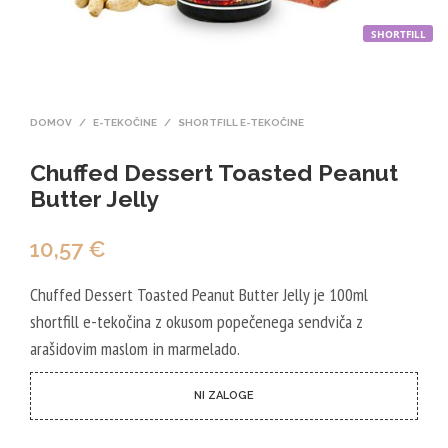
SHORTFILL
DOMOV
/
E-TEKOČINE
/
SHORTFILL E-TEKOČINE
Chuffed Dessert Toasted Peanut
Butter Jelly
10,57
€
Chuffed Dessert Toasted Peanut Butter Jelly je 100ml
shortfill e-tekočina z okusom popečenega sendviča z
arašidovim maslom in marmelado.
NI ZALOGE