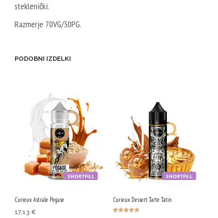
steklenički.
Razmerje 70VG/30PG.
PODOBNI IZDELKI
SHORTFILL
SHORTFILL
Curieux Astrale Pegase
Curieux Dessert Tarte Tatin
17,13
€
Ocenjeno