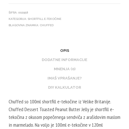
ŠIFRA:
002958
KATEGORIJA:
SHORTFILL E-TEKOČINE
BLAGOVNA ZNAMKA:
CHUFFED
OPIS
DODATNE INFORMACIJE
MNENJA (0)
IMAŠ VPRAŠANJE?
DIY KALKULATOR
Chuffed so 100ml shortfill e-tekočine iz Velike Britanije.
Chuffed Dessert Toasted Peanut Butter Jelly je shortfill e-
tekočina z okusom popečenega sendviča z arašidovim maslom
in marmelado. Na voljo je 100ml e-tekočine v 120ml