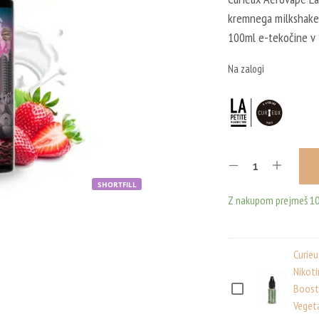
kremnega milkshake-
100ml e-tekočine v 1
Na zalogi
SHORTFILL
Z nakupom prejmeš 10
Curie
Nikoti
Boost
C
Veget
U