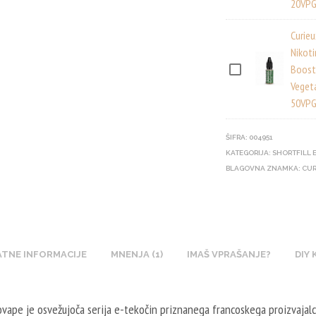
20VPG
R
I
Curie
E
Nikoti
U
Boost
C
Veget
X
U
50VPG
N
R
I
I
ŠIFRA:
004951
K
E
KATEGORIJA:
SHORTFILL 
O
U
BLAGOVNA ZNAMKA:
CUR
T
X
I
N
N
I
B
K
O
TNE INFORMACIJE
MNENJA (1)
IMAŠ VPRAŠANJE?
DIY
O
O
T
S
I
T
vape je osvežujoča serija e-tekočin priznanega francoskega proizvajalc
N