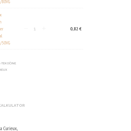
/80VG
ux
n
er
0,82
€
al
/50VG
E-TEKOČINE
IEUX
 KALKULATOR
a Curieux,