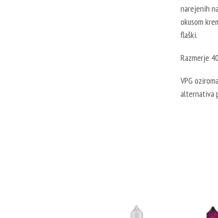
narejenih na
okusom krem
flaški.
Razmerje 4
VPG oziroma 
alternativa 