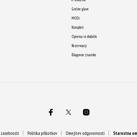
lahko
Grelne glave
izberete
MODi
na
Kompleti
strani
Oprema in dodatki
izdelka
Rezervoarji
Blagovne znamke
a zasebnosti
Politika piškotkov
Omejitev odgovornosti
Starostna om