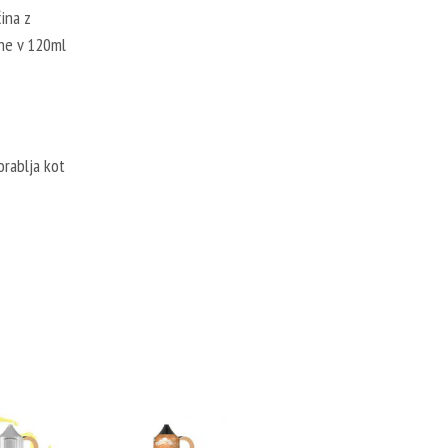
ina z
ine v 120ml
orablja kot