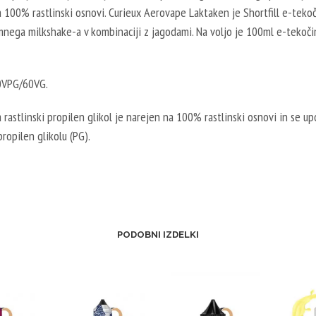
E
 100% rastlinski osnovi. Curieux Aerovape Laktaken je Shortfill e-tekoč
B
R
nega milkshake-a v kombinaciji z jagodami. Na voljo je 100ml e-tekoč
O
V
O
E
S
0VPG/60VG.
G
T
E
E
rastlinski propilen glikol je narejen na 100% rastlinski osnovi in se up
T
R
propilen glikolu (PG).
A
V
L
E
2
G
0
E
V
T
P
PODOBNI IZDELKI
A
G
L
/
5
8
0
0
V