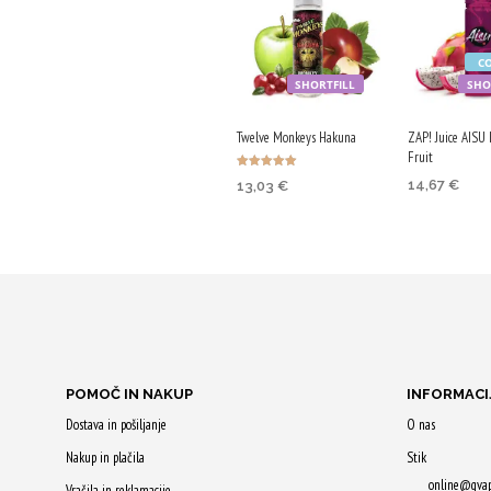
C
SHORTFILL
SHO
Twelve Monkeys Hakuna
ZAP! Juice AISU
Fruit
Ocenjeno
14,67
€
13,03
€
5.00
od 5
DODAJ V K
DODAJ V KOŠARICO
Z nakupom
Z nakupom
prejmeš 73 
prejmeš 65 Qji!
POMOČ IN NAKUP
INFORMACI
Dostava in pošiljanje
O nas
Nakup in plačila
Stik
online@qva
Vračila in reklamacije