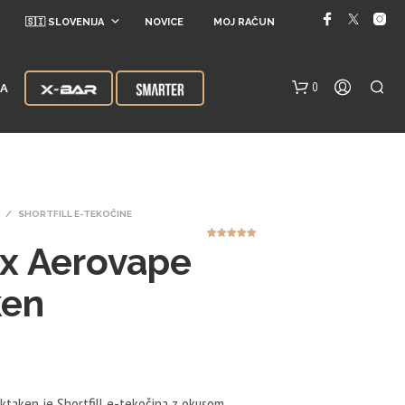
🇸🇮 SLOVENIJA
NOVICE
MOJ RAČUN
0
JA
/
SHORTFILL E-TEKOČINE
x Aerovape
1
Ocenjeno z
5.00
od 5
na podlagi
ocene
stranke
ken
V
K
O
Š
A
R
ktaken je Shortfill e-tekočina z okusom