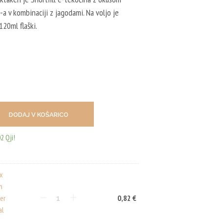
I
C
a v kombinaciji z jagodami. Na voljo je
I
20ml flaški.
N
I
I
Z
D
E
L
K
O
V
DODAJ V KOŠARICO
.
2 Qji!
ux
n
er
0,82
€
al