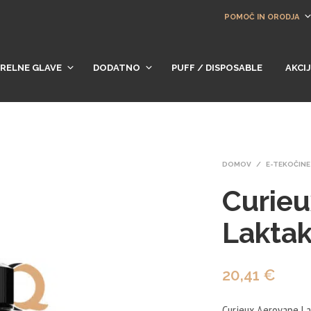
POMOČ IN ORODJA
RELNE GLAVE
DODATNO
PUFF / DISPOSABLE
AKCI
DOMOV
/
E-TEKOČINE
Curieu
Lakta
20,41
€
Curieux Aerovape La