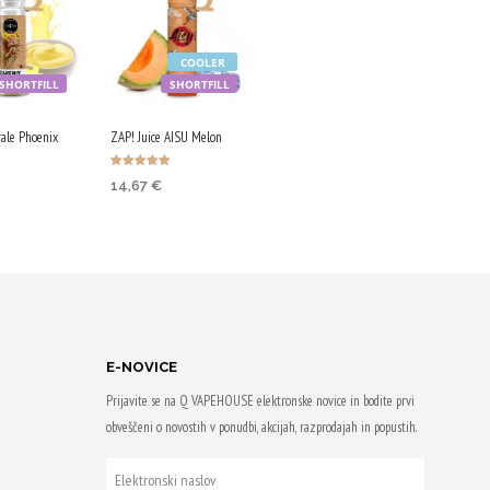
COOLER
SHORTFILL
SHORTFILL
rale Phoenix
ZAP! Juice AISU Melon
Ocenjeno
14,67
€
5.00
od 5
V KOŠARICO
DODAJ V KOŠARICO
om
Z nakupom
86 Qji!
prejmeš 73 Qji!
E-NOVICE
Prijavite se na Q VAPEHOUSE elektronske novice in bodite prvi
obveščeni o novostih v ponudbi, akcijah, razprodajah in popustih.
ELEKTRONSKI