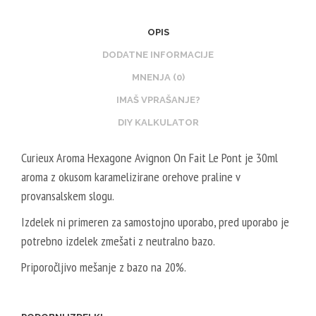
I
B
L
-
K
O
5
OPIS
2
O
O
0
0
DODATNE INFORMACIJE
T
S
0
V
MNENJA (0)
I
T
M
P
N
IMAŠ VPRAŠANJE?
E
L
G
B
R
DIY KALKULATOR
-
/
O
V
5
8
O
Curieux Aroma Hexagone Avignon On Fait Le Pont je 30ml
E
0
0
S
aroma z okusom karamelizirane orehove praline v
G
V
V
T
provansalskem slogu.
E
P
G
E
T
G
Izdelek ni primeren za samostojno uporabo, pred uporabo je
R
A
/
potrebno izdelek zmešati z neutralno bazo.
V
L
5
E
Priporočljivo mešanje z bazo na 20%.
2
0
G
0
V
E
V
G