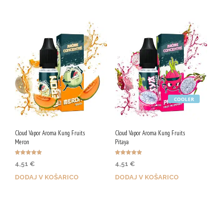
COOLER
Cloud Vapor Aroma Kung Fruits
Cloud Vapor Aroma Kung Fruits
Meron
Pitaya
Ocenjeno
Ocenjeno
4,51
€
4,51
€
5.00
5.00
od 5
od 5
DODAJ V KOŠARICO
DODAJ V KOŠARICO
Z nakupom prejmeš 23 Qji!
Z nakupom prejmeš 23 Qji!