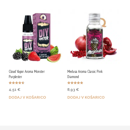
Cloud Vapor Aroma Monster
Medusa Aroma Classic Pink
Purplester
Diamond
Ocenjeno
Ocenjeno
4,51
€
8,93
€
4.67
4.86
od 5
od 5
DODAJ V KOŠARICO
DODAJ V KOŠARICO
Z nakupom prejmeš 23 Qji!
Z nakupom prejmeš 45 Qji!