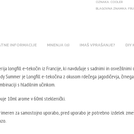
U
L
OZNAKA:
COOLER
T
G
BLAGOVNA ZNAMKA:
X
FRU
5
I
E
N
0
N
T
I
0
B
A
K
M
O
L
O
L
O
TNE INFORMACIJE
MNENJA (0)
IMAŠ VPRAŠANJE?
5
DIY
T
-
S
0
I
2
T
0
N
0
rija longfill e‑tekočin iz Francije, ki navdušuje s sadnimi in osvežilnimi 
E
M
B
V
dy Summer je Longfill e-tekočina z okusom rdečega jagodičevja, črnega
R
L
O
P
mbinaciji s hladilnim učinkom.
V
-
O
G
E
5
S
/
buje 10ml arome v 60ml steklenički.
G
0
T
8
E
V
E
0
primeren za samostojno uporabo, pred uporabo je potrebno izdelek zmeš
T
P
R
V
azo.
A
G
V
G
L
/
E