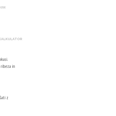
IZEE
 KALKULATOR
okusi.
 ribeza in
ati z