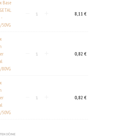
ux Base
EGETAL
8,11
€
 -
/50VG
ux
n
er
0,82
€
al
/80VG
ux
n
er
0,82
€
al
/50VG
-TEKOČINE