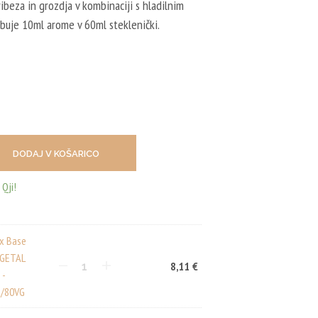
I
ribeza in grozdja v kombinaciji s hladilnim
C
7,30 €.
ebuje 10ml arome v 60ml steklenički.
I
 €.
N
I
I
Z
D
E
L
K
O
DODAJ V KOŠARICO
V
.
Qji!
ux Base
EGETAL
8,11
€
 -
/80VG