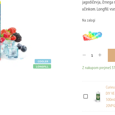
jagodičevja, črnega 
bila:
učinkom. Longfill vs
12,21
Na zalogi
COOLER
LONGFILL
Z nakupom prejmeš 37 
Curie
DIY V
C
500ml
20VPG
U
R