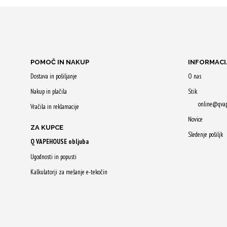
Z nakupom
Z nakupom
prejmeš 41 Qji!
prejmeš 41 
POMOČ IN NAKUP
INFORMACI
Dostava in pošiljanje
O nas
Nakup in plačila
Stik
online@qva
Vračila in reklamacije
Novice
ZA KUPCE
Sledenje pošiljk
Q VAPEHOUSE obljuba
Ugodnosti in popusti
Kalkulatorji za mešanje e-tekočin