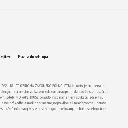
ejitev
Pravica do odstopa
VSAJ 18 LET OZIROMA ZAKONSKO POLNOLETNI. Nikotin, je strupena in
alergični na nikotin ali katero koli kombinacijo inhalantov, če ste noseči ali
vtom. Izdelki v Q VAPEHOUSE ponudbi niso namenjeni aplikaciji zdravil ali
telesne poškodbe zaradi neprimerne, nepravilne ali neodgovorne uporabe
ila. Več informacij boste našli v pogojih poslovanja, politiki zasebnosti in