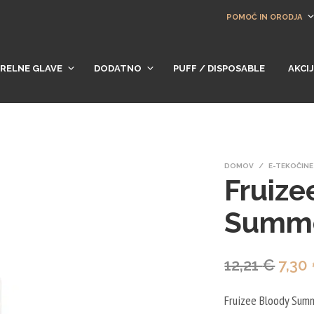
POMOČ IN ORODJA
RELNE GLAVE
DODATNO
PUFF / DISPOSABLE
AKCI
DOMOV
/
E-TEKOČINE
Fruize
Summ
Izvir
12,21
€
7,30
cen
Fruizee Bloody Summ
je