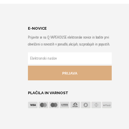
om
Z nakupom
49 Qji!
prejmeš 45 Qji!
E-NOVICE
Prijavite se na Q VAPEHOUSE elektronske novice in bodite prvi
obveščeni o novostih v ponudbi, akcijah, razprodajah in popustih.
ELEKTRONSKI
NASLOV
PLAČILA IN VARNOST