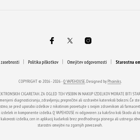
a zasebnosti
Politika piškotkov
Omejitev odgovornosti
Starostna om
COPYRIGHT © 2016 - 2026 -
Q VAPEHOUSE
. Designed by
Phoiniks
.
EKTRONSKIH CIGARETAH. ZA OGLED TEH VSEBIN IN NAKUP IZDELKOV MORATE BITI STARI 
enjeni diagnosticiranju, zdravljenju, preprečitvi ali ozdravitvi katerekoli bolezni. Če ste 
li astmo, se pred uporabo izdelkov z nikotinom posvetujte s svojim zdravnikom ali farmace
na izdelek in komponente izdelka. Q VAPEHOUSE ni odgovoren za kakršno koli škodo ali 
 kakovosti izdelka, cen in aplikacij kadarkoli brez predhodnega pisnega ali ustnega obvest
starostni omejitvi na zgornjih povezavah.