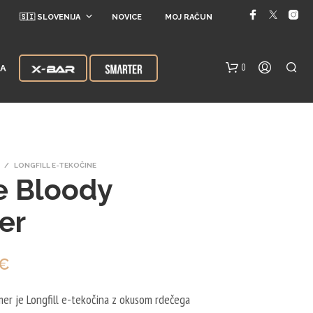
🇸🇮 SLOVENIJA
NOVICE
MOJ RAČUN
0
JA
/
LONGFILL E-TEKOČINE
e Bloody
er
V
K
na
Trenutna
€
O
Š
a
cena
A
er je Longfill e-tekočina z okusom rdečega
R
je: