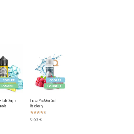
COOLER
COOLER
LONGFILL
LONGFILL
ce Lab Origin
Liqua Mix&Go Cool
nade
Raspberry
Ocenjeno
8,93
€
4.50
od 5
V KOŠARICO
DODAJ V KOŠARICO