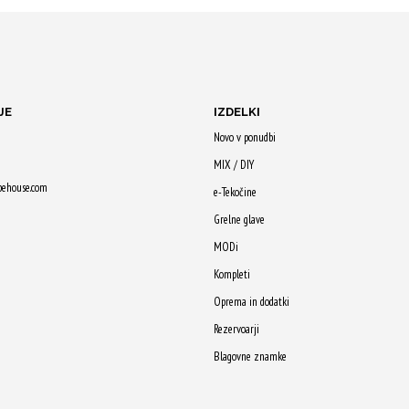
Z nakupom
Z nakupom
Z nakup
Qji!
prejmeš 49 Qji!
prejmeš 45 Qji!
prejmeš 
JE
IZDELKI
Novo v ponudbi
MIX / DIY
pehouse.com
e-Tekočine
Grelne glave
MODi
Kompleti
Oprema in dodatki
Rezervoarji
Blagovne znamke