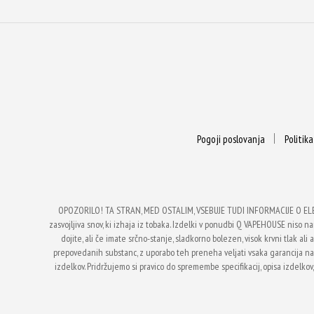
Pogoji poslovanja
Politik
OPOZORILO! TA STRAN, MED OSTALIM, VSEBUJE TUDI INFORMACIJE O EL
zasvojljiva snov, ki izhaja iz tobaka. Izdelki v ponudbi Q VAPEHOUSE niso nam
dojite, ali če imate srčno-stanje, sladkorno bolezen, visok krvni tlak a
prepovedanih substanc, z uporabo teh preneha veljati vsaka garancija 
izdelkov. Pridržujemo si pravico do spremembe specifikacij, opisa izdelkov,