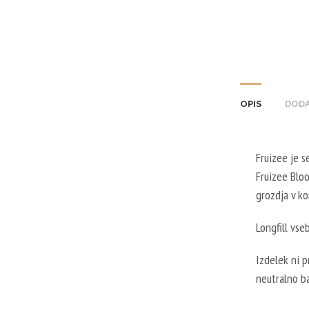
OPIS
DODA
Fruizee je se
Fruizee Bloo
grozdja v ko
Longfill vse
Izdelek ni 
neutralno b