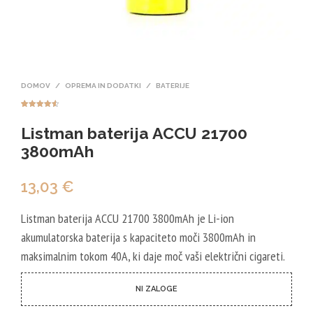
DOMOV
/
OPREMA IN DODATKI
/
BATERIJE
Ocenjeno z
2
4.50
od 5
Listman baterija ACCU 21700
na podlagi
ocene
strank
3800mAh
13,03
€
Listman baterija ACCU 21700 3800mAh je Li-ion
akumulatorska baterija s kapaciteto moči 3800mAh in
maksimalnim tokom 40A, ki daje moč vaši električni cigareti.
NI ZALOGE