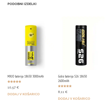
PODOBNI IZDELKI
MXJO baterija 18650 3000mAh
Golisi baterija S26 18650
2600mAh
Ocenjeno
10,57
€
5.00
Ocenjeno
od 5
8,11
€
5.00
DODAJ V KOŠARICO
od 5
DODAJ V KOŠARICO
Z nakupom prejmeš 53 Qji!