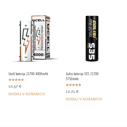
Ucell baterija 21700 4000mAh
Golisi baterija S35 21700
3750mAh
Ocenjeno
10,57
€
5.00
Ocenjeno
od 5
12,21
€
5.00
DODAJ V KOŠARICO
od 5
DODAJ V KOŠARICO
Z nakupom prejmeš 53 Qji!
Z nakupom prejmeš 61 Qji!