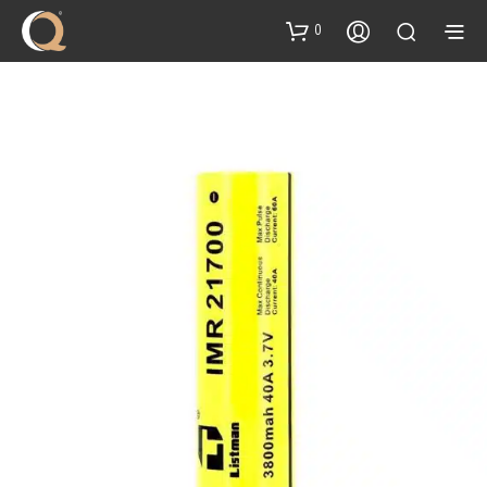
content
0