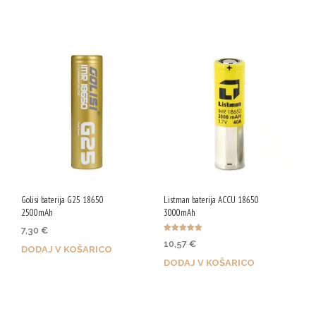
Z nakupom prejmeš 41 Qji!
Golisi baterija G25 18650
Listman baterija ACCU 18650
2500mAh
3000mAh
7,30
€
Ocenjeno
10,57
€
5.00
DODAJ V KOŠARICO
od 5
DODAJ V KOŠARICO
Z nakupom prejmeš 37 Qji!
Z nakupom prejmeš 53 Qji!