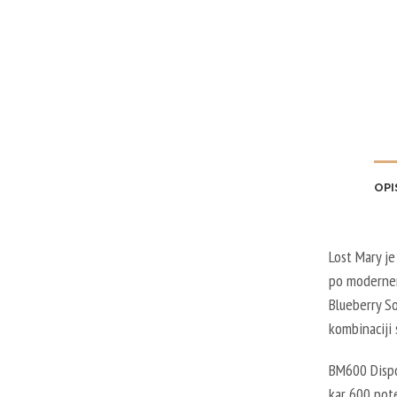
OPI
Lost Mary je
po modernem
Blueberry S
kombinaciji 
BM600 Dispo
kar 600 pot