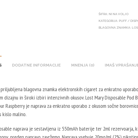
ŠIFRA:
NI NA VOLJO
KATEGORIJA:
PUFF / DIS
BLAGOVNA ZNAMKA:
LOS
S
DODATNE INFORMACIJE
MNENJA (0)
IMAŠ VPRAŠANJ
 priljubljena blagovna znamka elektronskih cigaret za enkratno uporabo
 dizajnu in široki izbiri intenzivnih okusov. Lost Mary Disposable Pod
our Raspberry je naprava za enkratno uporabo z okusom sočne borovnice
s kislo malino.
sable naprava je sestavljena iz 550mAh baterije ter 2ml rezervoarja, 
egov, preden napravo zavržemo. Naprava vsebuje 20mg/ml (2%) nikotins