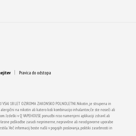
ejitev
Pravica do odstopa
VSAJ 18 LET OZIROMA ZAKONSKO POLNOLETNI. Nikotin, je strupena in
alergični na nikotin ali katero koli kombinacijo inhalantov, če ste noseči ali
vtom. Izdelki v Q VAPEHOUSE ponudbi niso namenjeni aplikaciji zdravil ali
telesne poškodbe zaradi neprimerne, nepravilne ali neodgovorne uporabe
ila. Več informacij boste našli v pogojih poslovanja, politiki zasebnosti in