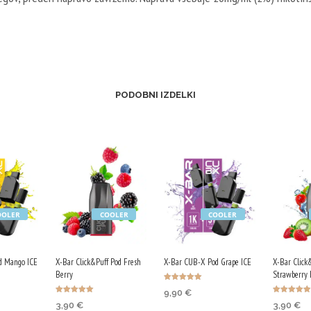
PODOBNI IZDELKI
OOLER
COOLER
COOLER
d Mango ICE
X-Bar Click&Puff Pod Fresh
X-Bar CUB-X Pod Grape ICE
X-Bar Click
Berry
Strawberry 
Ocenjeno
9,90
€
5.00
Ocenjeno
Ocenjeno
od 5
3,90
€
3,90
€
4.96
4.94