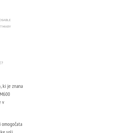
POSABLE
T MARY
E?
, ki je znana
 BM600
 v
ki omogočata
ke soli.