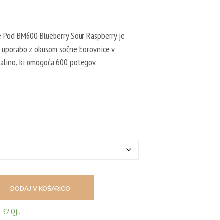
I
C
I
N
e Pod BM600 Blueberry Sour Raspberry je
I
 uporabo z okusom sočne borovnice v
I
Z
malino, ki omogoča 600 potegov.
D
E
L
K
O
V
.
DODAJ V KOŠARICO
32 Qji.