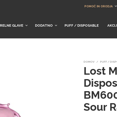
POMOČ IN ORODJA
RELNE GLAVE
DODATNO
PUFF / DISPOSABLE
AKCI
DOMOV
/
PUFF / DIS
Lost M
Dispo
BM600
Sour R