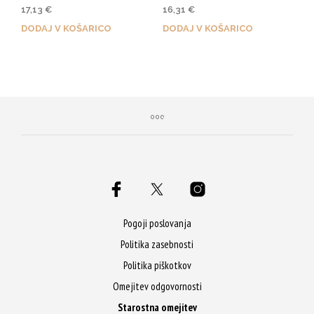
Ocenjeno
Ocenjeno
17,13
€
16,31
€
5.00
4.67
od 5
od 5
DODAJ V KOŠARICO
DODAJ V KOŠARICO
Z nakupom prejmeš 86 Qji!
Z nakupom prejmeš 82 Qji!
Pogoji poslovanja
Politika zasebnosti
Politika piškotkov
Omejitev odgovornosti
Starostna omejitev