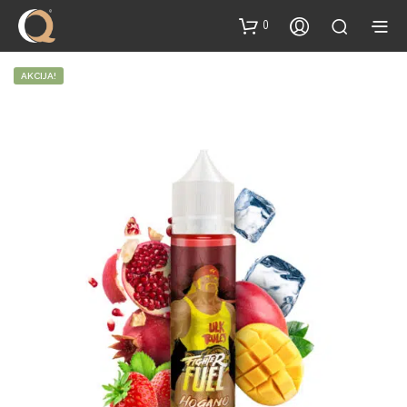
content
0
AKCIJA!