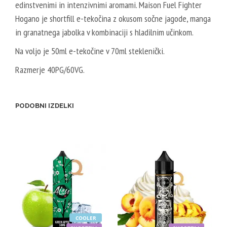
edinstvenimi in intenzivnimi aromami. Maison Fuel Fighter
T
E
E
Hogano je shortfill e-tekočina z okusom sočne jagode, manga
T
R
in granatnega jabolka v kombinaciji s hladilnim učinkom.
A
V
L
Na voljo je 50ml e-tekočine v 70ml steklenički.
E
2
Razmerje 40PG/60VG.
G
0
E
V
T
P
PODOBNI IZDELKI
A
G
L
/
5
8
0
0
V
V
P
G
G
/
5
COOLER
0