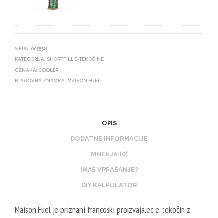
U
N
R
I
I
K
E
O
ŠIFRA:
005558
U
T
KATEGORIJA:
SHORTFILL E-TEKOČINE
X
OZNAKA:
COOLER
I
BLAGOVNA ZNAMKA:
MAISON FUEL
N
N
I
B
K
O
O
O
OPIS
T
S
DODATNE INFORMACIJE
I
T
MNENJA (0)
N
E
IMAŠ VPRAŠANJE?
B
R
O
DIY KALKULATOR
V
O
E
Maison Fuel je priznani francoski proizvajalec e-tekočin z
S
G