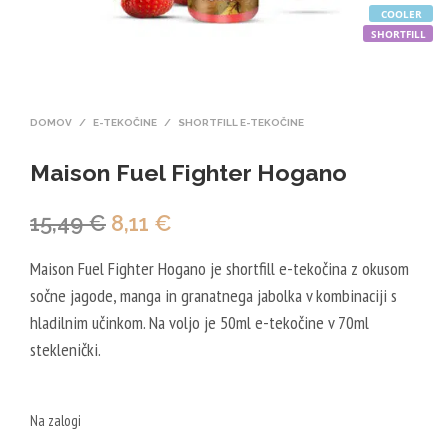
COOLER
SHORTFILL
DOMOV
/
E-TEKOČINE
/
SHORTFILL E-TEKOČINE
Maison Fuel Fighter Hogano
Izvirna
Trenutna
15,49
€
8,11
€
cena
cena
Maison Fuel Fighter Hogano je shortfill e-tekočina z okusom
je
je:
sočne jagode, manga in granatnega jabolka v kombinaciji s
bila:
8,11 €.
hladilnim učinkom. Na voljo je 50ml e-tekočine v 70ml
steklenički.
15,49 €.
Na zalogi