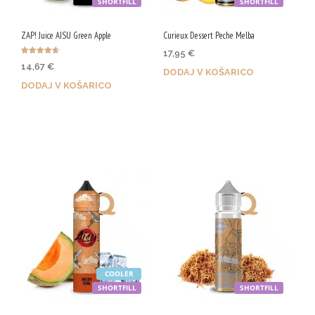
SHORTFILL
SHORTFILL
V
ZAP! Juice AISU Green Apple
Curieux Dessert Peche Melba
G
17,95
€
Ocenjeno
14,67
€
4.67
DODAJ V KOŠARICO
od 5
DODAJ V KOŠARICO
Z nakupom prejmeš 90 Qji!
Z nakupom prejmeš 73 Qji!
COOLER
SHORTFILL
SHORTFILL