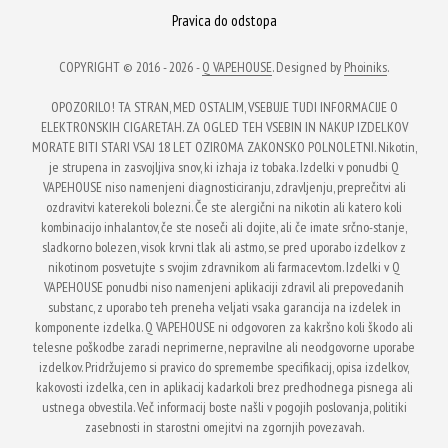
Pravica do odstopa
COPYRIGHT © 2016 - 2026 -
Q VAPEHOUSE
. Designed by
Phoiniks
.
OPOZORILO! TA STRAN, MED OSTALIM, VSEBUJE TUDI INFORMACIJE O
ELEKTRONSKIH CIGARETAH. ZA OGLED TEH VSEBIN IN NAKUP IZDELKOV
MORATE BITI STARI VSAJ 18 LET OZIROMA ZAKONSKO POLNOLETNI. Nikotin,
je strupena in zasvojljiva snov, ki izhaja iz tobaka. Izdelki v ponudbi Q
VAPEHOUSE niso namenjeni diagnosticiranju, zdravljenju, preprečitvi ali
ozdravitvi katerekoli bolezni. Če ste alergični na nikotin ali katero koli
kombinacijo inhalantov, če ste noseči ali dojite, ali če imate srčno-stanje,
sladkorno bolezen, visok krvni tlak ali astmo, se pred uporabo izdelkov z
nikotinom posvetujte s svojim zdravnikom ali farmacevtom. Izdelki v Q
VAPEHOUSE ponudbi niso namenjeni aplikaciji zdravil ali prepovedanih
substanc, z uporabo teh preneha veljati vsaka garancija na izdelek in
komponente izdelka. Q VAPEHOUSE ni odgovoren za kakršno koli škodo ali
telesne poškodbe zaradi neprimerne, nepravilne ali neodgovorne uporabe
izdelkov. Pridržujemo si pravico do spremembe specifikacij, opisa izdelkov,
kakovosti izdelka, cen in aplikacij kadarkoli brez predhodnega pisnega ali
ustnega obvestila. Več informacij boste našli v pogojih poslovanja, politiki
zasebnosti in starostni omejitvi na zgornjih povezavah.