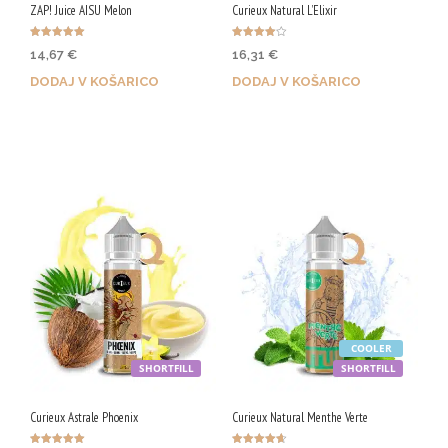
ZAP! Juice AISU Melon
Curieux Natural L’Elixir
Ocenjeno
Ocenjeno
14,67
€
16,31
€
5.00
4.00
od 5
od 5
DODAJ V KOŠARICO
DODAJ V KOŠARICO
Z nakupom prejmeš 73 Qji!
Z nakupom prejmeš 82 Qji!
COOLER
SHORTFILL
SHORTFILL
Curieux Astrale Phoenix
Curieux Natural Menthe Verte