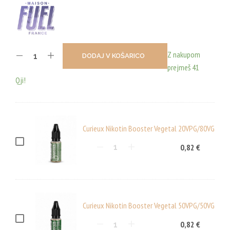
Z nakupom
DODAJ V KOŠARICO
prejmeš 41
Qji!
Curieux Nikotin Booster Vegetal 20VPG/80VG
C
0,82
€
U
R
I
E
Curieux Nikotin Booster Vegetal 50VPG/50VG
U
C
0,82
€
X