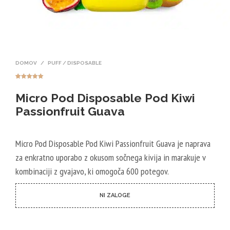
DOMOV
/
PUFF / DISPOSABLE
Ocenjeno z
4
5.00
od 5
Micro Pod Disposable Pod Kiwi
na podlagi
ocene
strank
Passionfruit Guava
Micro Pod Disposable Pod Kiwi Passionfruit Guava je naprava
za enkratno uporabo z okusom sočnega kivija in marakuje v
kombinaciji z gvajavo, ki omogoča 600 potegov.
NI ZALOGE