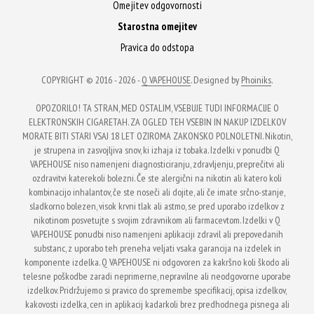
Omejitev odgovornosti
izdelka
izdelka
Starostna omejitev
Pravica do odstopa
COPYRIGHT © 2016 - 2026 -
Q VAPEHOUSE
. Designed by
Phoiniks
.
OPOZORILO! TA STRAN, MED OSTALIM, VSEBUJE TUDI INFORMACIJE O
ELEKTRONSKIH CIGARETAH. ZA OGLED TEH VSEBIN IN NAKUP IZDELKOV
MORATE BITI STARI VSAJ 18 LET OZIROMA ZAKONSKO POLNOLETNI. Nikotin,
je strupena in zasvojljiva snov, ki izhaja iz tobaka. Izdelki v ponudbi Q
VAPEHOUSE niso namenjeni diagnosticiranju, zdravljenju, preprečitvi ali
ozdravitvi katerekoli bolezni. Če ste alergični na nikotin ali katero koli
kombinacijo inhalantov, če ste noseči ali dojite, ali če imate srčno-stanje,
sladkorno bolezen, visok krvni tlak ali astmo, se pred uporabo izdelkov z
nikotinom posvetujte s svojim zdravnikom ali farmacevtom. Izdelki v Q
VAPEHOUSE ponudbi niso namenjeni aplikaciji zdravil ali prepovedanih
substanc, z uporabo teh preneha veljati vsaka garancija na izdelek in
komponente izdelka. Q VAPEHOUSE ni odgovoren za kakršno koli škodo ali
telesne poškodbe zaradi neprimerne, nepravilne ali neodgovorne uporabe
izdelkov. Pridržujemo si pravico do spremembe specifikacij, opisa izdelkov,
kakovosti izdelka, cen in aplikacij kadarkoli brez predhodnega pisnega ali