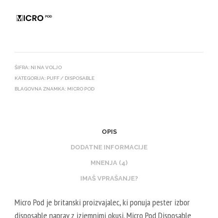
ŠIFRA:
NI NA VOLJO
KATEGORIJA:
PUFF / DISPOSABLE
BLAGOVNA ZNAMKA:
MICRO POD
OPIS
DODATNE INFORMACIJE
MNENJA (4)
IMAŠ VPRAŠANJE?
Micro Pod je britanski proizvajalec, ki ponuja pester izbor
disposable naprav z izjemnimi okusi. Micro Pod Disposable