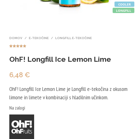
COOLER
LONGFILL
DOMOV
/
E-TEKOČINE
/
LONGFILL E-TEKOČINE
Ocenjeno z
6
5.00
od 5
OhF! Longfill Ice Lemon Lime
na podlagi
ocene
strank
6,48
€
OhF! Longfill Ice Lemon Lime je Longfill e-tekočina z okusom
limone in limete v kombinaciji s hladilnim učinkom.
Na zalogi