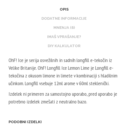
O
5
2
O
O
OPIS
0
0
T
S
0
DODATNE INFORMACIJE
V
I
T
M
P
MNENJA (6)
N
E
L
G
IMAŠ VPRAŠANJE?
B
R
-
/
O
DIY KALKULATOR
V
5
8
O
E
0
0
OhF! Ice je serija osvežilnih in sadnih longfill e-tekočin iz
S
G
V
V
Velike Britanije. OhF! Longfill Ice Lemon Lime je Longfill e-
T
E
P
G
E
tekočina z okusom limone in limete v kombinaciji s hladilnim
T
G
R
učinkom. Longfill vsebuje 12ml arome v 60ml steklenički.
A
/
V
L
5
Izdelek ni primeren za samostojno uporabo, pred uporabo je
E
2
0
potrebno izdelek zmešati z neutralno bazo.
G
0
V
E
V
G
T
P
PODOBNI IZDELKI
A
G