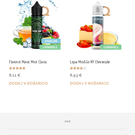
COOLER
LONGFILL
LONGFILL
Flavorist Maroc Mint Classic
Liqua Mix&Go NY Cheesecake
Ocenjeno
Ocenjeno
8,11
€
8,93
€
5.00
3.75
od 5
od 5
DODAJ V KOŠARICO
DODAJ V KOŠARICO
Z nakupom prejmeš 41 Qji!
Z nakupom prejmeš 45 Qji!