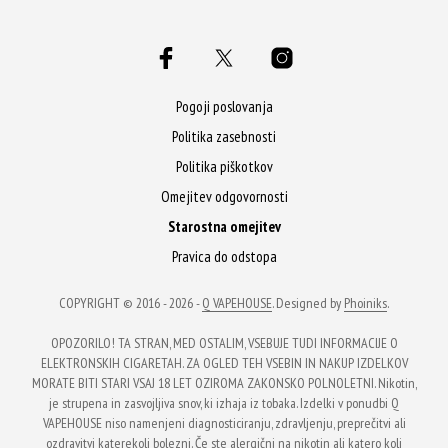
Pogoji poslovanja
Politika zasebnosti
Politika piškotkov
Omejitev odgovornosti
Starostna omejitev
Pravica do odstopa
COPYRIGHT © 2016 - 2026 -
Q VAPEHOUSE
. Designed by
Phoiniks
.
OPOZORILO! TA STRAN, MED OSTALIM, VSEBUJE TUDI INFORMACIJE O
ELEKTRONSKIH CIGARETAH. ZA OGLED TEH VSEBIN IN NAKUP IZDELKOV
MORATE BITI STARI VSAJ 18 LET OZIROMA ZAKONSKO POLNOLETNI. Nikotin,
je strupena in zasvojljiva snov, ki izhaja iz tobaka. Izdelki v ponudbi Q
VAPEHOUSE niso namenjeni diagnosticiranju, zdravljenju, preprečitvi ali
ozdravitvi katerekoli bolezni. Če ste alergični na nikotin ali katero koli