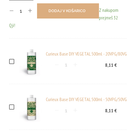
Z nakupom
DODAJ V KOŠARICO
prejmeš 32
Qji!
Curieux Base DIY VEGETAL 500ml - 20VPG/80VG
C
8,11
€
U
R
I
E
Curieux Base DIY VEGETAL 500ml - 50VPG/50VG
U
C
8,11
€
X
U
B
R
A
I
S