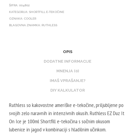
ŠIFRA:
004802
KATEGORIJA:
SHORTFILL E-TEKOČINE
OZNAKA:
COOLER
BLAGOVNA ZNAMKA:
RUTHLESS
OPIS
DODATNE INFORMACIJE
MNENJA (0)
IMAŠ VPRAŠANJE?
DIY KALKULATOR
Ruthless so kakovostne ameriške e-tekočine, priljubljene po
svojih zelo naravnih in intenzivnih okusih. Ruthless EZ Duz It
On Ice je 100ml Shortfill e-tekočina s sočnim okusom
lubenice in jagod v kombinaciji s hladilnim učinkom.