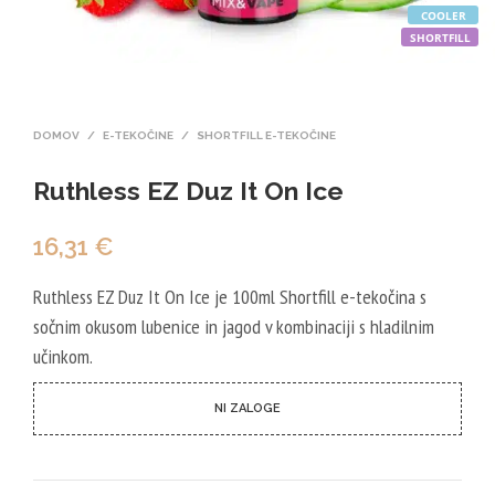
COOLER
SHORTFILL
DOMOV
/
E-TEKOČINE
/
SHORTFILL E-TEKOČINE
Ruthless EZ Duz It On Ice
16,31
€
Ruthless EZ Duz It On Ice je 100ml Shortfill e-tekočina s
sočnim okusom lubenice in jagod v kombinaciji s hladilnim
učinkom.
NI ZALOGE