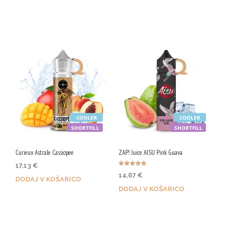
Z nakupom prejmeš 90 Qji!
Z nakupom prejmeš 73 Qji!
COOLER
COOLER
SHORTFILL
SHORTFILL
Curieux Astrale Cassiopee
ZAP! Juice AISU Pink Guava
17,13
€
Ocenjeno
14,67
€
5.00
DODAJ V KOŠARICO
od 5
DODAJ V KOŠARICO
Z nakupom prejmeš 86 Qji!
Z nakupom prejmeš 73 Qji!