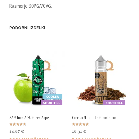
Razmerje 30PG/70VG.
PODOBNI IZDELKI
COOLER
SHORTFILL
SHORTFILL
ZAP! Juice AISU Green Apple
Curieux Natural Le Grand Elixir
Ocenjeno
Ocenjeno
14,67
€
16,31
€
4.67
5.00
od 5
od 5