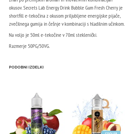
E
E
okusov. Secrets Lab Energy Drink Bubble Gum Fresh Cherry je
T
R
shortfill e-tekočina z okusom priljubljene energijske pijače,
A
V
zvečilnega gumija in češnje v kombinaciji s hladilnim učinkom.
L
E
2
Na voljo je 50ml e-tekočine v 70ml steklenički.
G
0
Razmerje 50PG/50VG.
E
V
T
P
A
G
PODOBNI IZDELKI
L
/
5
8
0
0
V
V
P
G
G
/
5
0
COOLER