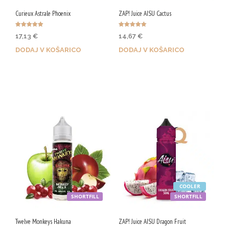
Curieux Astrale Phoenix
ZAP! Juice AISU Cactus
Ocenjeno
Ocenjeno
17,13
€
14,67
€
5.00
5.00
od 5
od 5
DODAJ V KOŠARICO
DODAJ V KOŠARICO
Z nakupom prejmeš 86 Qji!
Z nakupom prejmeš 73 Qji!
COOLER
SHORTFILL
SHORTFILL
Twelve Monkeys Hakuna
ZAP! Juice AISU Dragon Fruit