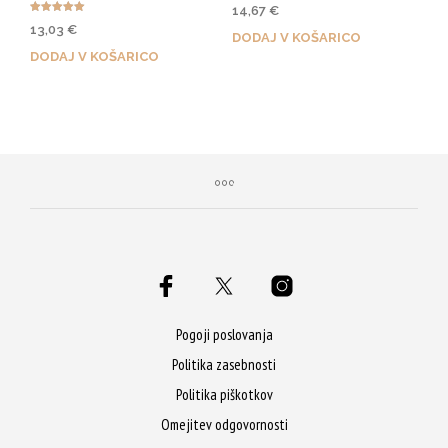
14,67
€
Ocenjeno
13,03
€
5.00
DODAJ V KOŠARICO
od 5
DODAJ V KOŠARICO
Z nakupom prejmeš 73 Qji!
Z nakupom prejmeš 65 Qji!
Pogoji poslovanja
Politika zasebnosti
Politika piškotkov
Omejitev odgovornosti