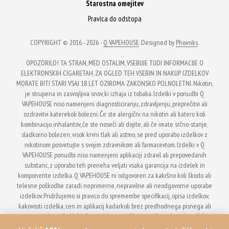
Starostna omejitev
Pravica do odstopa
COPYRIGHT © 2016 - 2026 -
Q VAPEHOUSE
. Designed by
Phoiniks
.
OPOZORILO! TA STRAN, MED OSTALIM, VSEBUJE TUDI INFORMACIJE O
ELEKTRONSKIH CIGARETAH. ZA OGLED TEH VSEBIN IN NAKUP IZDELKOV
MORATE BITI STARI VSAJ 18 LET OZIROMA ZAKONSKO POLNOLETNI. Nikotin,
je strupena in zasvojljiva snov, ki izhaja iz tobaka. Izdelki v ponudbi Q
VAPEHOUSE niso namenjeni diagnosticiranju, zdravljenju, preprečitvi ali
ozdravitvi katerekoli bolezni. Če ste alergični na nikotin ali katero koli
kombinacijo inhalantov, če ste noseči ali dojite, ali če imate srčno-stanje,
sladkorno bolezen, visok krvni tlak ali astmo, se pred uporabo izdelkov z
nikotinom posvetujte s svojim zdravnikom ali farmacevtom. Izdelki v Q
VAPEHOUSE ponudbi niso namenjeni aplikaciji zdravil ali prepovedanih
substanc, z uporabo teh preneha veljati vsaka garancija na izdelek in
komponente izdelka. Q VAPEHOUSE ni odgovoren za kakršno koli škodo ali
telesne poškodbe zaradi neprimerne, nepravilne ali neodgovorne uporabe
izdelkov. Pridržujemo si pravico do spremembe specifikacij, opisa izdelkov,
kakovosti izdelka, cen in aplikacij kadarkoli brez predhodnega pisnega ali
ustnega obvestila. Več informacij boste našli v pogojih poslovanja, politiki
zasebnosti in starostni omejitvi na zgornjih povezavah.