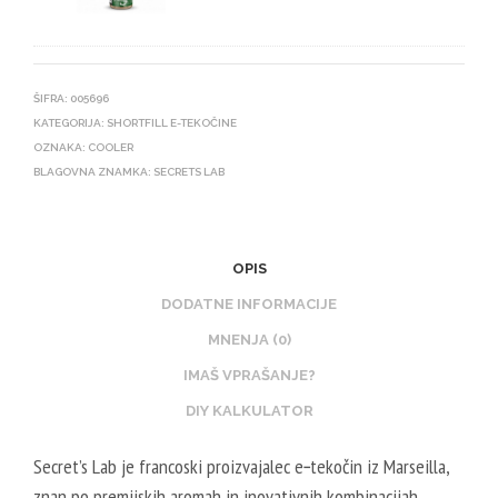
U
N
R
I
I
K
E
O
ŠIFRA:
005696
U
T
KATEGORIJA:
SHORTFILL E-TEKOČINE
X
OZNAKA:
COOLER
I
BLAGOVNA ZNAMKA:
SECRETS LAB
N
N
I
B
K
O
O
O
OPIS
T
S
DODATNE INFORMACIJE
I
T
MNENJA (0)
N
E
IMAŠ VPRAŠANJE?
B
R
O
DIY KALKULATOR
V
O
E
Secret’s Lab je francoski proizvajalec e‑tekočin iz Marseilla,
S
G
znan po premijskih aromah in inovativnih kombinacijah
T