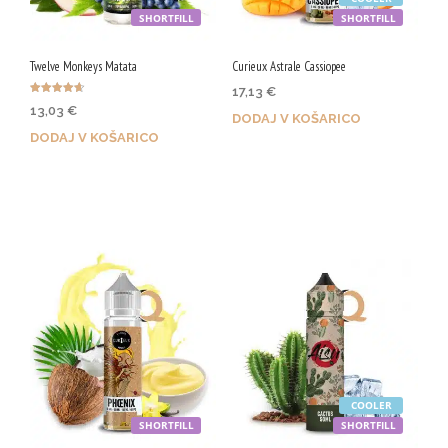
V
SHORTFILL
SHORTFILL
G
Twelve Monkeys Matata
Curieux Astrale Cassiopee
17,13
€
Ocenjeno
13,03
€
4.67
DODAJ V KOŠARICO
od 5
DODAJ V KOŠARICO
Z nakupom prejmeš 86 Qji!
Z nakupom prejmeš 65 Qji!
COOLER
SHORTFILL
SHORTFILL