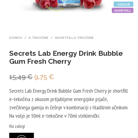
COOLER
SHORTFILL
DOMOV
/
E-TEKOČINE
/
SHORTFILL E-TEKOČINE
Secrets Lab Energy Drink Bubble
Gum Fresh Cherry
Izvirna
Trenutna
15,49
€
9,75
€
cena
cena
Secrets Lab Energy Drink Bubble Gum Fresh Cherry je shortfill
je
je:
e-tekočina z okusom priljubljene energijske pijače,
bila:
9,75 €.
zvečilnega gumija in češnje v kombinaciji s hladilnim učinkom.
Na voljo je 50ml e-tekočine v 70ml steklenički.
15,49 €.
Na zalogi