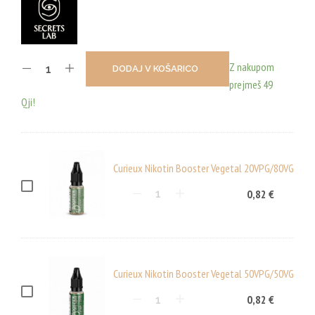
Z nakupom
DODAJ V KOŠARICO
prejmeš 49
Qji!
Curieux Nikotin Booster Vegetal 20VPG/80VG
C
0,82
€
U
R
I
E
Curieux Nikotin Booster Vegetal 50VPG/50VG
U
C
0,82
€
X