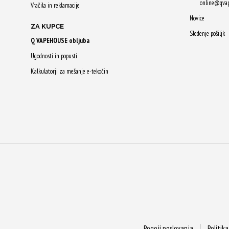
online@qva
Vračila in reklamacije
Novice
ZA KUPCE
Sledenje pošiljk
Q VAPEHOUSE obljuba
Ugodnosti in popusti
Kalkulatorji za mešanje e-tekočin
Pogoji poslovanja
Politik