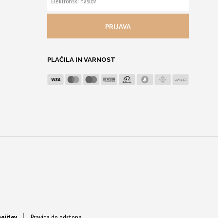
NASLOV
PLAČILA IN VARNOST
ejitev
Pravica do odstopa