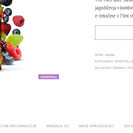
je
jagodičevja v kombin
bila:
e-tekočine v 75ml st
14,6
ŠIFRA:
005365
KATEGORIJA:
SHORTFILL 
BLAGOVNA ZNAMKA:
THE
SHORTFILL
TNE INFORMACIJE
MNENJA (1)
IMAŠ VPRAŠANJE?
DIY