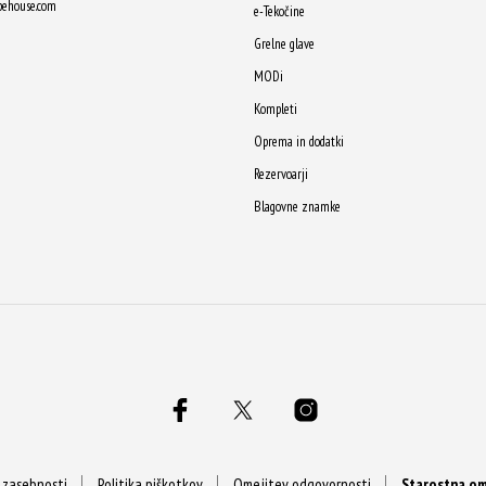
pehouse.com
e-Tekočine
Grelne glave
MODi
Kompleti
Oprema in dodatki
Rezervoarji
Blagovne znamke
a zasebnosti
Politika piškotkov
Omejitev odgovornosti
Starostna om