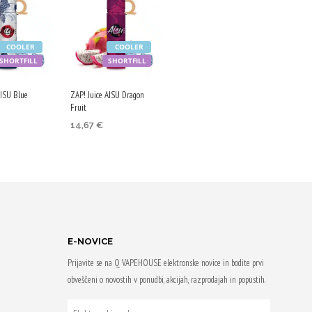
COOLER
COOLER
SHORTFILL
SHORTFILL
AISU Blue
ZAP! Juice AISU Dragon
Fruit
14,67
€
DODAJ V KOŠARICO
V KOŠARICO
Z nakupom
om
prejmeš 73 Qji!
73 Qji!
E-NOVICE
Prijavite se na Q VAPEHOUSE elektronske novice in bodite prvi
obveščeni o novostih v ponudbi, akcijah, razprodajah in popustih.
ELEKTRONSKI