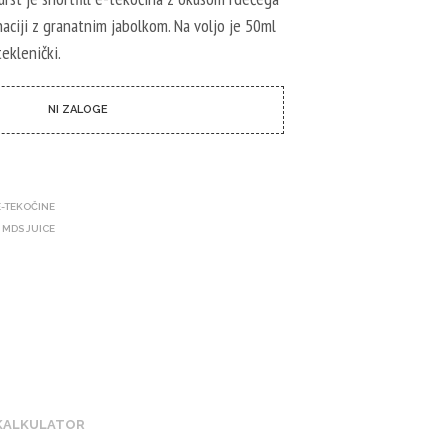
I
je:
C
aciji z granatnim jabolkom. Na voljo je 50ml
I
10,57 €.
eklenički.
N
7 €.
I
I
NI ZALOGE
Z
D
E
L
K
E-TEKOČINE
O
V
 MDS JUICE
.
 KALKULATOR