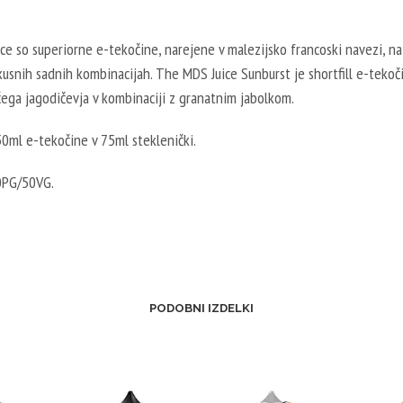
e so superiorne e-tekočine, narejene v malezijsko francoski navezi, na 
usnih sadnih kombinacijah. The MDS Juice Sunburst je shortfill e-tekoč
ega jagodičevja v kombinaciji z granatnim jabolkom.
50ml e-tekočine v 75ml steklenički.
0PG/50VG.
PODOBNI IZDELKI