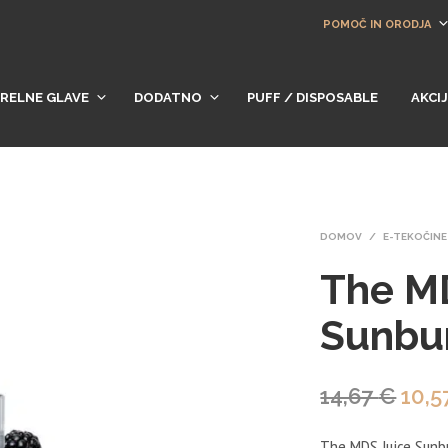
POMOČ IN ORODJA
RELNE GLAVE
DODATNO
PUFF / DISPOSABLE
AKCI
DOMOV
/
E-TEKOČINE
The M
Sunbu
Izvi
14,67
€
10,5
cen
The MDS Juice Sunbu