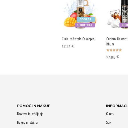
COOLER
SHORTFILL
SHO
Curieux Astrale Cassiopee
Curieux Dessert
Rhum
17,13
€
DODAJ V KOŠARICO
Ocenjeno
17,95
€
5.00
od 5
DODAJ V K
Z nakupom
prejmeš 86 Qji!
Z nakupom
prejmeš 90 
POMOČ IN NAKUP
INFORMACI
Dostava in pošiljanje
O nas
Nakup in plačila
Stik