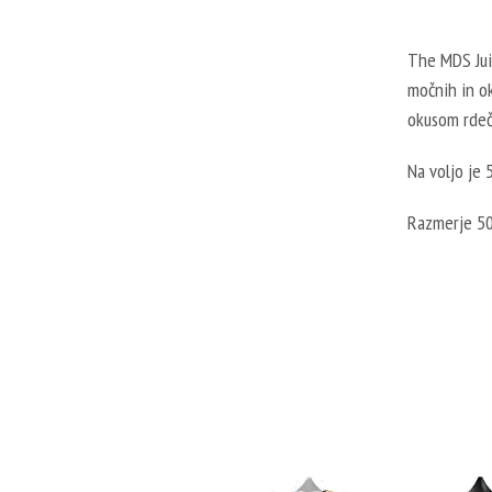
The MDS Juic
močnih in ok
okusom rdeč
Na voljo je 
Razmerje 5