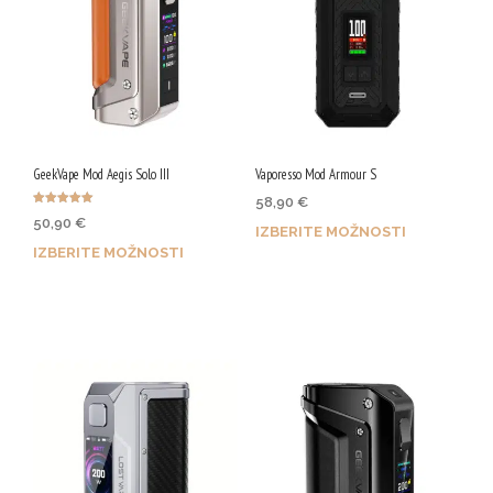
GeekVape Mod Aegis Solo III
Vaporesso Mod Armour S
58,90
€
Ocenjeno
50,90
€
5.00
IZBERITE MOŽNOSTI
od 5
IZBERITE MOŽNOSTI
Z nakupom prejmeš do 241
Z nakupom prejmeš do 209
Qji.
Qji.
Ta
Ta
izdelek
izdelek
ima
ima
več
več
različic.