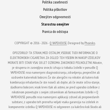
izberete
izberete
Politika zasebnosti
na
na
Politika piškotkov
strani
strani
Omejitev odgovornosti
izdelka
izdelka
Starostna omejitev
Pravica do odstopa
COPYRIGHT © 2016 - 2026 -
Q VAPEHOUSE
. Designed by
Phoiniks
.
OPOZORILO! TA STRAN, MED OSTALIM, VSEBUJE TUDI INFORMACIJE O
ELEKTRONSKIH CIGARETAH. ZA OGLED TEH VSEBIN IN NAKUP IZDELKOV
MORATE BITI STARI VSAJ 18 LET OZIROMA ZAKONSKO POLNOLETNI. Nikotin,
je strupena in zasvojljiva snov, ki izhaja iz tobaka. Izdelki v ponudbi Q
VAPEHOUSE niso namenjeni diagnosticiranju, zdravljenju, preprečitvi ali
ozdravitvi katerekoli bolezni. Če ste alergični na nikotin ali katero koli
kombinacijo inhalantov, če ste noseči ali dojite, ali če imate srčno-stanje,
sladkorno bolezen, visok krvni tlak ali astmo, se pred uporabo izdelkov z
nikotinom posvetujte s svojim zdravnikom ali farmacevtom. Izdelki v Q
VAPEHOUSE ponudbi niso namenjeni aplikaciji zdravil ali prepovedanih
substanc, z uporabo teh preneha veljati vsaka garancija na izdelek in
komponente izdelka. Q VAPEHOUSE ni odgovoren za kakršno koli škodo ali