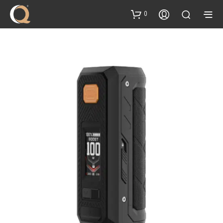
content
0