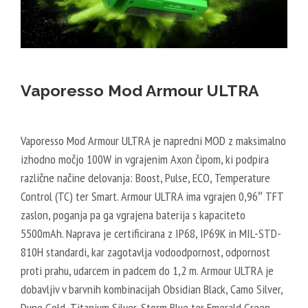
Vaporesso Mod Armour ULTRA
Vaporesso Mod Armour ULTRA je napredni MOD z maksimalno
izhodno močjo 100W in vgrajenim Axon čipom, ki podpira
različne načine delovanja: Boost, Pulse, ECO, Temperature
Control (TC) ter Smart. Armour ULTRA ima vgrajen 0,96″ TFT
zaslon, poganja pa ga vgrajena baterija s kapaciteto
5500mAh. Naprava je certificirana z IP68, IP69K in MIL-STD-
810H standardi, kar zagotavlja vodoodpornost, odpornost
proti prahu, udarcem in padcem do 1,2 m. Armour ULTRA je
dobavljiv v barvnih kombinacijah Obsidian Black, Camo Silver,
Dune Gold, Titanium Silver, Storm Blue ter Emerald Green.