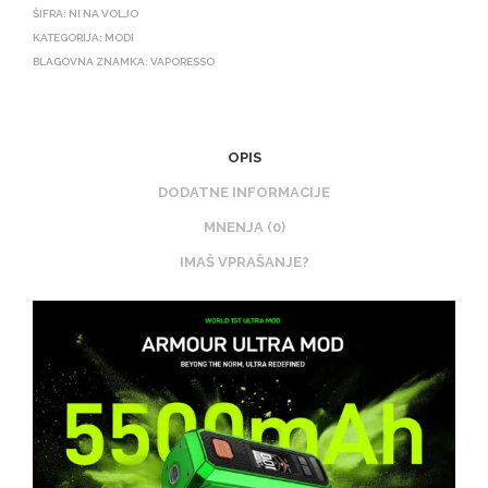
ŠIFRA:
NI NA VOLJO
KATEGORIJA:
MODI
BLAGOVNA ZNAMKA:
VAPORESSO
OPIS
DODATNE INFORMACIJE
MNENJA (0)
IMAŠ VPRAŠANJE?