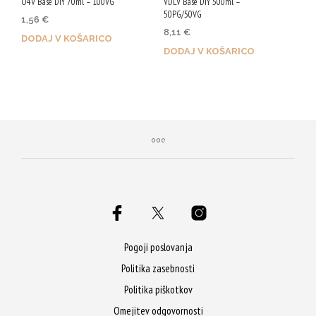
O4V Base DIY 70ml – 100VG
VDLV Base DIY 500ml –
50PG/50VG
1,56
€
8,11
€
DODAJ V KOŠARICO
DODAJ V KOŠARICO
Z nakupom prejmeš 8 Qji!
Z nakupom prejmeš 41 Qji!
Pogoji poslovanja
Politika zasebnosti
Politika piškotkov
Omejitev odgovornosti