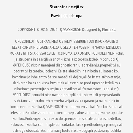
Starostna omejitev
Pravica do odstopa
COPYRIGHT © 2016 - 2026 -
Q VAPEHOUSE
. Designed by
Phoiniks
.
OPOZORILO! TA STRAN, MED OSTALIM, VSEBUJE TUDI INFORMACIJE O
ELEKTRONSKIH CIGARETAH. ZA OGLED TEH VSEBIN IN NAKUP IZDELKOV
MORATE BITI STARI VSAJ 18 LET OZIROMA ZAKONSKO POLNOLETNI. Nikotin,
je strupena in zasvojljiva snov, ki izhaja iz tobaka. Izdelki v ponudbi Q
VAPEHOUSE niso namenjeni diagnosticiranju, zdravljenju, preprečitvi ali
ozdravitvi katerekoli bolezni. Če ste alergični na nikotin ali katero koli
kombinacijo inhalantov, če ste noseči ali dojite, ali če imate srčno-stanje,
sladkorno bolezen, visok krvni tlak ali astmo, se pred uporabo izdelkov z
nikotinom posvetujte s svojim zdravnikom ali farmacevtom. Izdelki v Q
VAPEHOUSE ponudbi niso namenjeni aplikaciji zdravil ali prepovedanih
substanc, z uporabo teh preneha veljati vsaka garancija na izdelek in
komponente izdelka. Q VAPEHOUSE ni odgovoren za kakršno koli škodo ali
telesne poškodbe zaradi neprimerne, nepravilne ali neodgovorne uporabe
izdelkov. Pridržujemo si pravico do spremembe specifikacij, opisa izdelkov,
kakovosti izdelka, cen in aplikacij kadarkoli brez predhodnega pisnega ali
ustnega obvestila. Več informacij boste našli v pogojih poslovanja, politiki