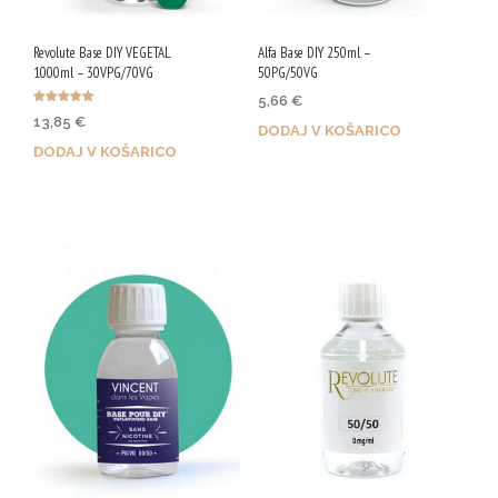
Revolute Base DIY VEGETAL
Alfa Base DIY 250ml –
1000ml – 30VPG/70VG
50PG/50VG
5,66
€
Ocenjeno
13,85
€
5.00
DODAJ V KOŠARICO
od 5
DODAJ V KOŠARICO
Z nakupom prejmeš 28 Qji!
Z nakupom prejmeš 69 Qji!