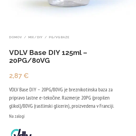
DOMOV
/
MIX / DIY
/
PG/VG BAZE
VDLV Base DIY 125ml –
20PG/80VG
2,87
€
VDLV Base DIY – 20PG/80VG je breznikotinska baza za
pripravo lastne e-tekočine. Razmerje 20PG (propilen
glikol)/80VG (rastlinski glicerin), proizvedena v Franciji.
Na zalogi