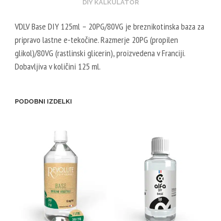
DIY KALKULATOR
VDLV Base DIY 125ml – 20PG/80VG je breznikotinska baza za
pripravo lastne e-tekočine. Razmerje 20PG (propilen
glikol)/80VG (rastlinski glicerin), proizvedena v Franciji.
Dobavljiva v količini 125 ml.
PODOBNI IZDELKI