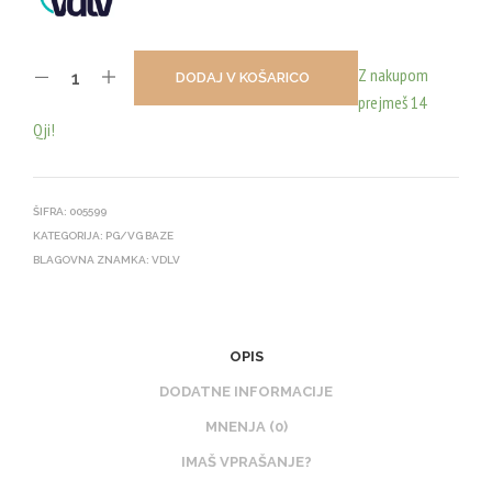
Z nakupom
DODAJ V KOŠARICO
prejmeš 14
Qji!
ŠIFRA:
005599
KATEGORIJA:
PG/VG BAZE
BLAGOVNA ZNAMKA:
VDLV
OPIS
DODATNE INFORMACIJE
MNENJA (0)
IMAŠ VPRAŠANJE?