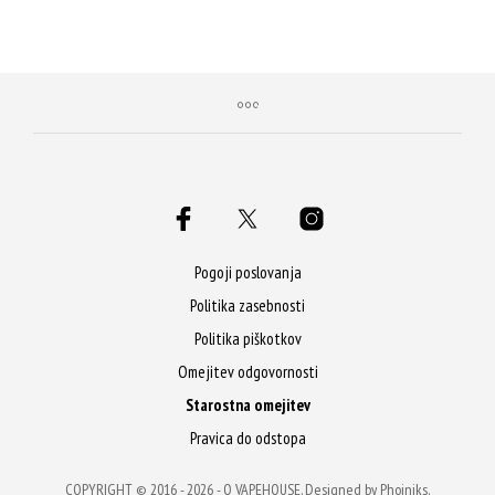
Z nakupom prejmeš 20 Qji!
Pogoji poslovanja
Politika zasebnosti
Politika piškotkov
Omejitev odgovornosti
Starostna omejitev
Pravica do odstopa
COPYRIGHT © 2016 - 2026 -
Q VAPEHOUSE
. Designed by
Phoiniks
.