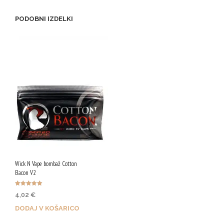
PODOBNI IZDELKI
Wick N Vape bombaž Cotton
Bacon V2
Ocenjeno
4,02
€
5.00
od 5
DODAJ V KOŠARICO