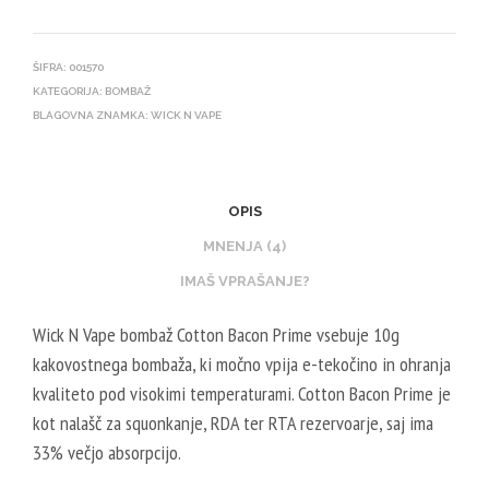
ŠIFRA:
001570
KATEGORIJA:
BOMBAŽ
BLAGOVNA ZNAMKA:
WICK N VAPE
OPIS
MNENJA (4)
IMAŠ VPRAŠANJE?
Wick N Vape bombaž Cotton Bacon Prime vsebuje 10g
kakovostnega bombaža, ki močno vpija e-tekočino in ohranja
kvaliteto pod visokimi temperaturami.
Cotton Bacon Prime je
kot nalašč za squonkanje, RDA ter RTA rezervoarje, saj ima
33% večjo absorpcijo.