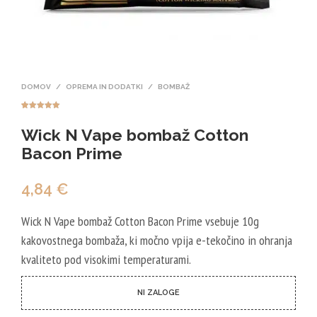
DOMOV
/
OPREMA IN DODATKI
/
BOMBAŽ
Ocenjeno z
4
5.00
od 5
Wick N Vape bombaž Cotton
na podlagi
ocene
strank
Bacon Prime
4,84
€
Wick N Vape bombaž Cotton Bacon Prime vsebuje 10g
kakovostnega bombaža, ki močno vpija e-tekočino in ohranja
kvaliteto pod visokimi temperaturami.
NI ZALOGE