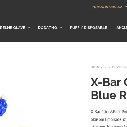
POMOČ IN ORODJA
RELNE GLAVE
DODATNO
PUFF / DISPOSABLE
AKCI
DOMOV
/
PUFF / DIS
X-Bar 
Blue 
X-Bar Click&Puff Po
okusom limonade iz 
učinkom, ki omogoča