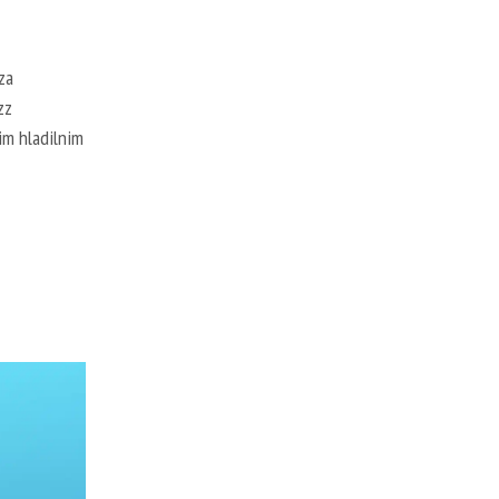
za
zz
im hladilnim