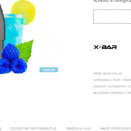
COOLER
ŠIFRA:
NI NA VOLJO
KATEGORIJA:
PUFF / DIS
OZNAKE:
CLICK&PUFF
,
C
BLAGOVNA ZNAMKA:
X-B
S
DODATNE INFORMACIJE
MNENJA (11)
IMAŠ VPRAŠANJ