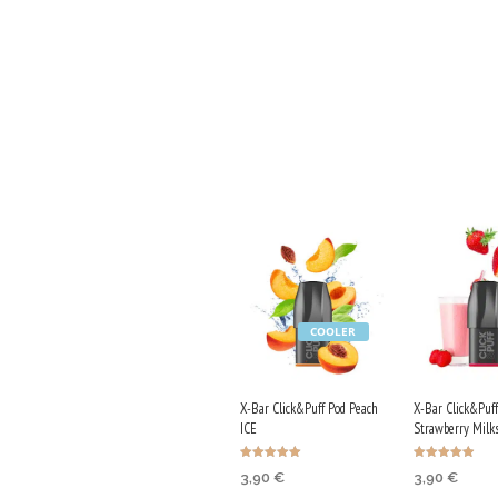
COOLER
X-Bar Click&Puff Pod Peach
X-Bar Click&Puff
ICE
Strawberry Milk
Ocenjeno
Ocenjeno
3,90
€
3,90
€
5.00
4.90
od 5
od 5