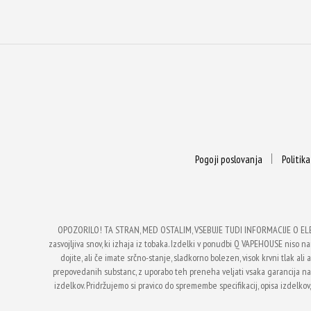
Pogoji poslovanja
Politik
OPOZORILO! TA STRAN, MED OSTALIM, VSEBUJE TUDI INFORMACIJE O EL
zasvojljiva snov, ki izhaja iz tobaka. Izdelki v ponudbi Q VAPEHOUSE niso nam
dojite, ali če imate srčno-stanje, sladkorno bolezen, visok krvni tlak a
prepovedanih substanc, z uporabo teh preneha veljati vsaka garancija 
izdelkov. Pridržujemo si pravico do spremembe specifikacij, opisa izdelkov,