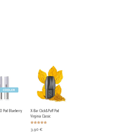
COOLER
O Pod Blueberry
X-Bar Click&Puff Pod
Virginia Classic
Ocenjeno
3,90
€
4.92
od 5