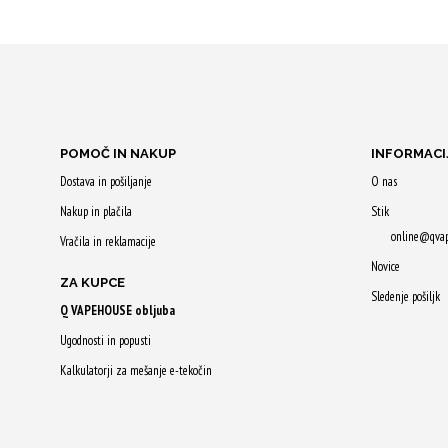
IZBERITE
IZBERITE
MOŽNOSTI
MOŽNOSTI
Z nakupom
Z nakupom
prejmeš do 16 Qji.
prejmeš do 
Ta
Ta
izdelek
izdelek
POMOČ IN NAKUP
INFORMACI
ima
ima
Dostava in pošiljanje
O nas
več
več
Nakup in plačila
Stik
različic.
različic.
online@qva
Vračila in reklamacije
Možnosti
Možnosti
Novice
lahko
lahko
ZA KUPCE
Sledenje pošiljk
izberete
izberete
Q VAPEHOUSE obljuba
na
na
Ugodnosti in popusti
strani
strani
Kalkulatorji za mešanje e-tekočin
izdelka
izdelka