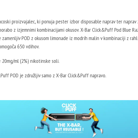
ncoski proizvajalec, ki ponuja pester izbor disposable naprav ter naprav 
porabo z izjemnimi kombinacijami okusov. X-Bar Click&Puff Pod Blue Ra
 zamenljiv POD z okusom limonade iz modrih malin v kombinaciji z rahl
 omogoča 650 vdihov.
 20mg/ml (2%) nikotinske soli.
Puff POD je združljiv samo z X-Bar Click&Puff napravo.