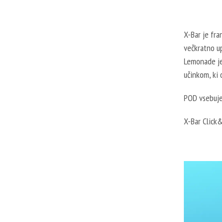
X-Bar je fra
večkratno u
Lemonade je
učinkom, ki
POD vsebuje
X-Bar Click&