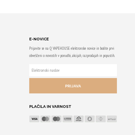
E
IZBERITE
TI
MOŽNOSTI
om
Z nakupom
do 28 Qji.
prejmeš do 16 Qji.
Ta
E-NOVICE
izdelek
Prijavite se na Q VAPEHOUSE elektronske novice in bodite prvi
ima
obveščeni o novostih v ponudbi, akcijah, razprodajah in popustih.
več
ELEKTRONSKI
različic.
NASLOV
i
Možnosti
lahko
izberete
na
PLAČILA IN VARNOST
strani
izdelka