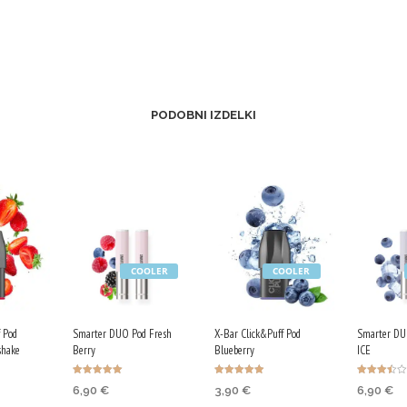
PODOBNI IZDELKI
COOLER
COOLER
 Pod
Smarter DUO Pod Fresh
X-Bar Click&Puff Pod
Smarter DU
shake
Berry
Blueberry
ICE
Ocenjeno
Ocenjeno
Ocenjeno
6,90
€
3,90
€
6,90
€
5.00
4.90
3.50
od 5
od 5
od 5