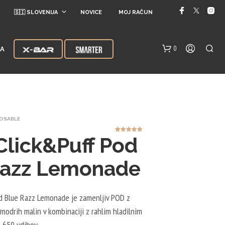
🇸🇮 SLOVENIJA
NOVICE
MOJ RAČUN
0
JA
POSABLE
Click&Puff Pod
11
Ocenjeno z
4.82
od 5
na podlagi
ocene
strank
Razz Lemonade
V
K
O
d Blue Razz Lemonade je zamenljiv POD z
Š
A
modrih malin v kombinaciji z rahlim hladilnim
R
 650 vdihov.