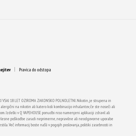
ejitev
Pravica do odstopa
VSAJ 18 LET OZIROMA ZAKONSKO POLNOLETNI. Nikotin, je strupena in
alergični na nikotin ali katero koli kombinacijo inhalantov, če ste noseči ali
vtom. Izdelki v Q VAPEHOUSE ponudbi niso namenjeni aplikaciji zdravil ali
telesne poškodbe zaradi neprimerne, nepravilne ali neodgovorne uporabe
ila. Več informacij boste našli v pogojih poslovanja, politiki zasebnosti in