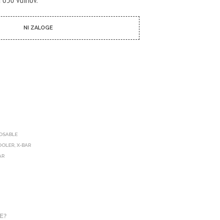
I
C
I
NI ZALOGE
N
I
I
Z
D
E
L
K
O
V
.
POSABLE
OOLER
,
X-BAR
AR
E?