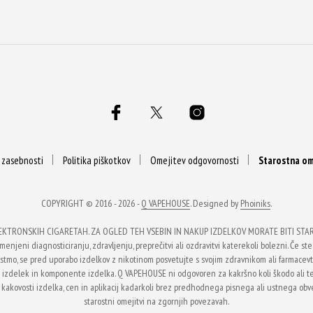
a zasebnosti
Politika piškotkov
Omejitev odgovornosti
Starostna om
COPYRIGHT © 2016 - 2026 -
Q VAPEHOUSE
. Designed by
Phoiniks
.
EKTRONSKIH CIGARETAH. ZA OGLED TEH VSEBIN IN NAKUP IZDELKOV MORATE BITI STARI 
enjeni diagnosticiranju, zdravljenju, preprečitvi ali ozdravitvi katerekoli bolezni. Če ste 
li astmo, se pred uporabo izdelkov z nikotinom posvetujte s svojim zdravnikom ali farmace
na izdelek in komponente izdelka. Q VAPEHOUSE ni odgovoren za kakršno koli škodo ali 
 kakovosti izdelka, cen in aplikacij kadarkoli brez predhodnega pisnega ali ustnega obvest
starostni omejitvi na zgornjih povezavah.