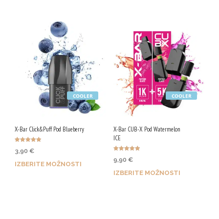
COOLER
COOLER
X-Bar Click&Puff Pod Blueberry
X-Bar CUB-X Pod Watermelon
ICE
Ocenjeno
3,90
€
4.90
Ocenjeno
od 5
9,90
€
4.90
IZBERITE MOŽNOSTI
od 5
IZBERITE MOŽNOSTI
Z nakupom prejmeš do 16
Z nakupom prejmeš do 41
Qji.
Qji.