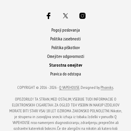
več
več
različic.
različic.
Možnosti
Možnosti
lahko
lahko
Pogoji poslovanja
izberete
izberete
Politika zasebnosti
na
na
Politika piškotkov
strani
strani
Omejitev odgovornosti
izdelka
izdelka
Starostna omejitev
Pravica do odstopa
COPYRIGHT © 2016 - 2026 -
Q VAPEHOUSE
. Designed by
Phoiniks
.
OPOZORILO! TA STRAN, MED OSTALIM, VSEBUJE TUDI INFORMACIJE O
ELEKTRONSKIH CIGARETAH. ZA OGLED TEH VSEBIN IN NAKUP IZDELKOV
MORATE BITI STARI VSAJ 18 LET OZIROMA ZAKONSKO POLNOLETNI. Nikotin,
je strupena in zasvojljiva snov, ki izhaja iz tobaka. Izdelki v ponudbi Q
VAPEHOUSE niso namenjeni diagnosticiranju, zdravljenju, preprečitvi ali
ozdravitvi katerekoli bolezni. Če ste alergični na nikotin ali katero koli