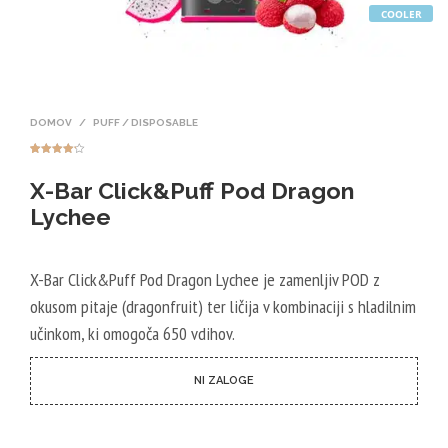
COOLER
DOMOV
/
PUFF / DISPOSABLE
Ocenjeno
7
z
4.14
od
X-Bar Click&Puff Pod Dragon
5 na
podlagi
ocene
Lychee
strank
X-Bar Click&Puff Pod Dragon Lychee je zamenljiv POD z
okusom pitaje (dragonfruit) ter ličija v kombinaciji s hladilnim
učinkom, ki omogoča 650 vdihov.
NI ZALOGE