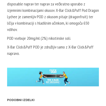
disposable naprav ter naprav za večkratno uporabo z
izjemnimi kombinacijami okusov. X-Bar Click&Puff Pod Dragon
Lychee je zamenljiv POD z okusom pitaje (dragonfruit) ter
ličija v kombinaciji s hladilnim učinkom, ki omogoča 650
vdihov.
POD vsebuje 20mg/ml (2%) nikotinske soli.
X-Bar Click&Puff POD je združljiv samo z X-Bar Click&Puff
napravo.
PODOBNI IZDELKI