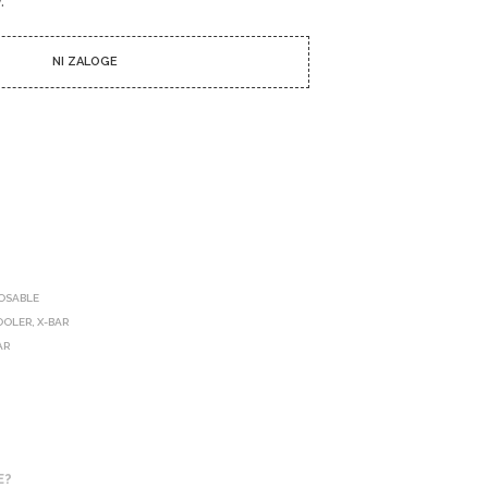
I
C
I
NI ZALOGE
N
I
I
Z
D
E
L
K
O
V
.
POSABLE
OOLER
,
X-BAR
AR
E?