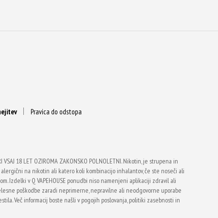
ejitev
Pravica do odstopa
VSAJ 18 LET OZIROMA ZAKONSKO POLNOLETNI. Nikotin, je strupena in
alergični na nikotin ali katero koli kombinacijo inhalantov, če ste noseči ali
vtom. Izdelki v Q VAPEHOUSE ponudbi niso namenjeni aplikaciji zdravil ali
telesne poškodbe zaradi neprimerne, nepravilne ali neodgovorne uporabe
ila. Več informacij boste našli v pogojih poslovanja, politiki zasebnosti in