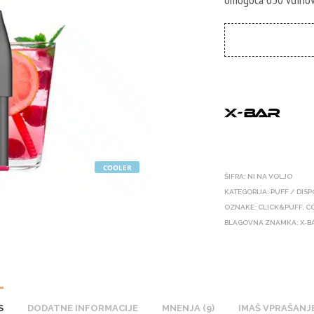
COOLER
ŠIFRA:
NI NA VOLJO
KATEGORIJA:
PUFF / DIS
OZNAKE:
CLICK&PUFF
,
C
BLAGOVNA ZNAMKA:
X-B
S
DODATNE INFORMACIJE
MNENJA (9)
IMAŠ VPRAŠANJ