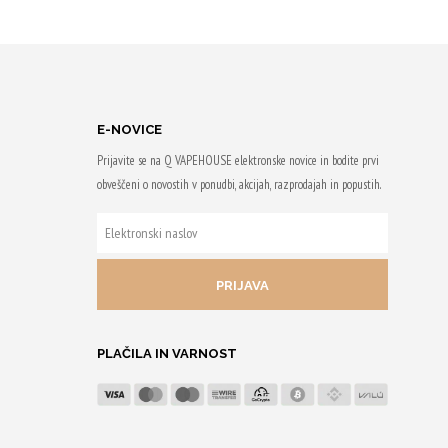
TI
IZBERITE
MOŽNOSTI
om
Z nakupom
do 41 Qji.
prejmeš do 35 Qji.
Ta
E-NOVICE
izdelek
Prijavite se na Q VAPEHOUSE elektronske novice in bodite prvi
ima
obveščeni o novostih v ponudbi, akcijah, razprodajah in popustih.
več
ELEKTRONSKI
različic.
i
NASLOV
Možnosti
lahko
izberete
na
PLAČILA IN VARNOST
strani
izdelka