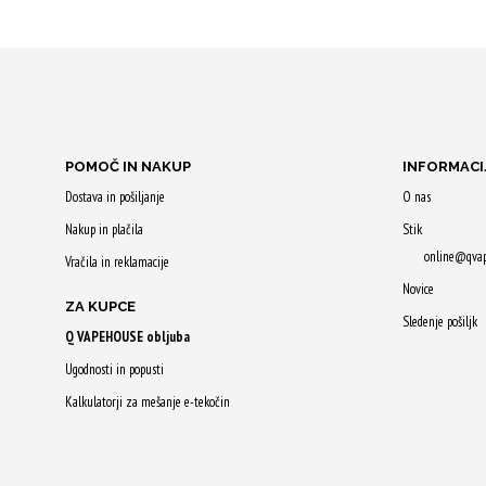
IZBERITE
IZBERITE
MOŽNOSTI
MOŽNOSTI
Z nakupom
Z nakupom
prejmeš do 16 Qji.
prejmeš do 
Ta
Ta
izdelek
izdelek
POMOČ IN NAKUP
INFORMACI
ima
ima
Dostava in pošiljanje
O nas
več
več
Nakup in plačila
Stik
različic.
različic.
online@qva
Vračila in reklamacije
Možnosti
Možnosti
Novice
lahko
lahko
ZA KUPCE
Sledenje pošiljk
izberete
izberete
Q VAPEHOUSE obljuba
na
na
Ugodnosti in popusti
strani
strani
Kalkulatorji za mešanje e-tekočin
izdelka
izdelka