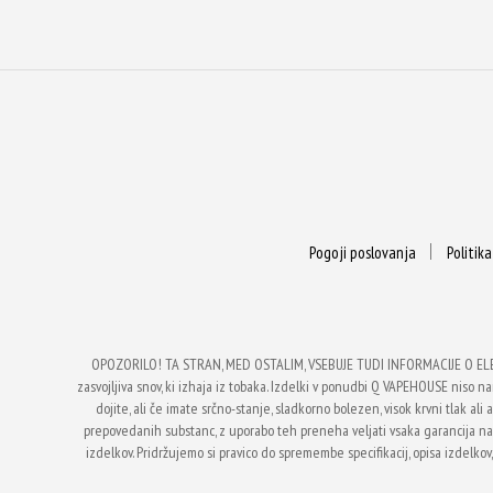
Pogoji poslovanja
Politik
OPOZORILO! TA STRAN, MED OSTALIM, VSEBUJE TUDI INFORMACIJE O EL
zasvojljiva snov, ki izhaja iz tobaka. Izdelki v ponudbi Q VAPEHOUSE niso nam
dojite, ali če imate srčno-stanje, sladkorno bolezen, visok krvni tlak a
prepovedanih substanc, z uporabo teh preneha veljati vsaka garancija 
izdelkov. Pridržujemo si pravico do spremembe specifikacij, opisa izdelkov,