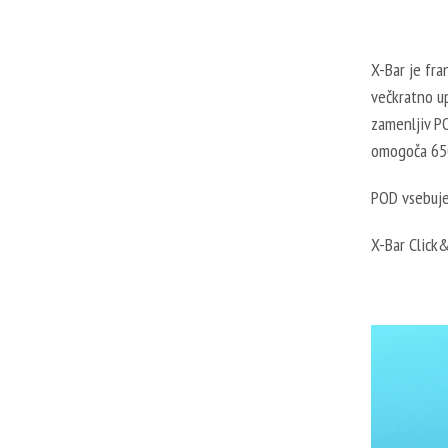
X-Bar je fra
večkratno u
zamenljiv P
omogoča 650
POD vsebuje
X-Bar Click&