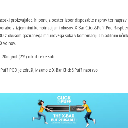
ncoski proizvajalec, ki ponuja pester izbor disposable naprav ter naprav 
porabo z izjemnimi kombinacijami okusov. X-Bar Click&Puff Pod Raspber
OD z okusom gaziranega malinovega soka v kombinaciji s hladilnim učink
 vdihov.
 20mg/ml (2%) nikotinske soli.
Puff POD je združljiv samo z X-Bar Click&Puff napravo.