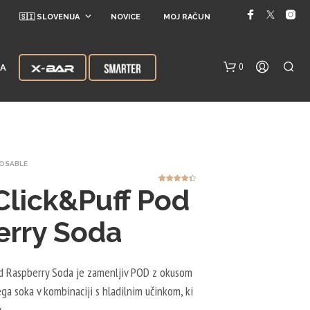
🇸🇮 SLOVENIJA
NOVICE
MOJ RAČUN
0
JA
POSABLE
Click&Puff Pod
9
Ocenjeno z
4.33
od 5
na podlagi
ocene
strank
erry Soda
V
K
O
d Raspberry Soda je zamenljiv POD z okusom
Š
A
a soka v kombinaciji s hladilnim učinkom, ki
R
.