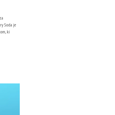
za
ry Soda je
om, ki