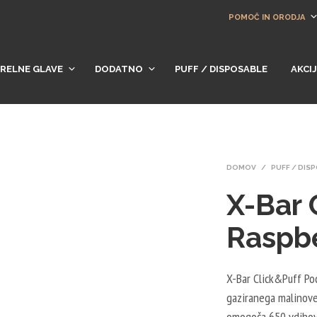
POMOČ IN ORODJA
RELNE GLAVE
DODATNO
PUFF / DISPOSABLE
AKCI
DOMOV
/
PUFF / DIS
X-Bar 
Raspb
X-Bar Click&Puff Po
gaziranega malinoveg
omogoča 650 vdihov