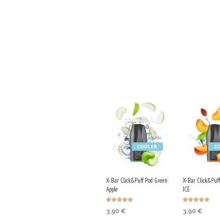
COOLER
C
X-Bar Click&Puff Pod Green
X-Bar Click&Puf
Apple
ICE
Ocenjeno
Ocenjeno
3,90
€
3,90
€
5.00
5.00
od 5
od 5