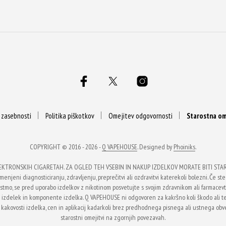
a zasebnosti
Politika piškotkov
Omejitev odgovornosti
Starostna om
COPYRIGHT © 2016 - 2026 -
Q VAPEHOUSE
. Designed by
Phoiniks
.
EKTRONSKIH CIGARETAH. ZA OGLED TEH VSEBIN IN NAKUP IZDELKOV MORATE BITI STARI 
enjeni diagnosticiranju, zdravljenju, preprečitvi ali ozdravitvi katerekoli bolezni. Če ste 
li astmo, se pred uporabo izdelkov z nikotinom posvetujte s svojim zdravnikom ali farmace
na izdelek in komponente izdelka. Q VAPEHOUSE ni odgovoren za kakršno koli škodo ali 
 kakovosti izdelka, cen in aplikacij kadarkoli brez predhodnega pisnega ali ustnega obvest
starostni omejitvi na zgornjih povezavah.