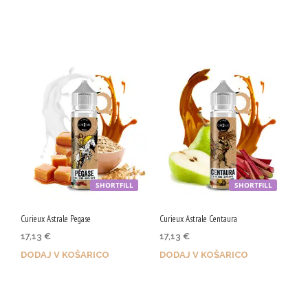
Z nakupom prejmeš 73 Qji!
Z nakupom prejmeš 90 Qji!
SHORTFILL
SHORTFILL
Curieux Astrale Pegase
Curieux Astrale Centaura
17,13
€
17,13
€
DODAJ V KOŠARICO
DODAJ V KOŠARICO
Z nakupom prejmeš 86 Qji!
Z nakupom prejmeš 86 Qji!