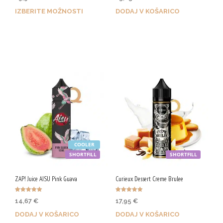
od 5
od 5
IZBERITE MOŽNOSTI
DODAJ V KOŠARICO
Z nakupom prejmeš do 82
Z nakupom prejmeš 65 Qji!
Qji.
Ta
izdelek
ima
več
različic.
Možnosti
COOLER
lahko
SHORTFILL
SHORTFILL
izberete
na
ZAP! Juice AISU Pink Guava
Curieux Dessert Creme Brulee
strani
Ocenjeno
Ocenjeno
14,67
€
17,95
€
izdelka
5.00
5.00
od 5
od 5
DODAJ V KOŠARICO
DODAJ V KOŠARICO