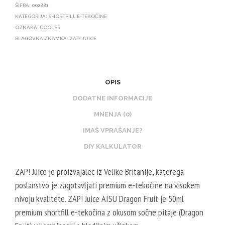
E
O
ŠIFRA:
002881
U
T
KATEGORIJA:
SHORTFILL E-TEKOČINE
X
OZNAKA:
COOLER
I
BLAGOVNA ZNAMKA:
ZAP! JUICE
N
N
I
B
K
O
O
O
OPIS
T
S
DODATNE INFORMACIJE
I
T
MNENJA (0)
N
E
IMAŠ VPRAŠANJE?
B
R
O
DIY KALKULATOR
V
O
E
ZAP! Juice je proizvajalec iz Velike Britanije, katerega
S
G
poslanstvo je zagotavljati premium e-tekočine na visokem
T
E
E
nivoju kvalitete. ZAP! Juice AISU Dragon Fruit je 50ml
T
R
premium shortfill e-tekočina z okusom sočne pitaje (Dragon
A
V