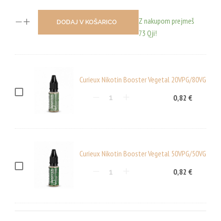
Z nakupom prejmeš
DODAJ V KOŠARICO
73 Qji!
Curieux Nikotin Booster Vegetal 20VPG/80VG
C
0,82
€
U
R
I
E
Curieux Nikotin Booster Vegetal 50VPG/50VG
U
C
0,82
€
X
U
N
R
I
I
K