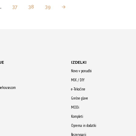
…
37
38
39
→
JE
IZDELKI
Novo v ponudbi
MIX / DIY
pehouse.com
e-Tekočine
Grelne glave
MODi
Kompleti
Oprema in dodatki
Rezervoarji