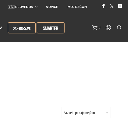
🇸🇮 SLOVENIJA
NOVICE
MOJ RAČUN
0
JA
V
K
O
Š
A
R