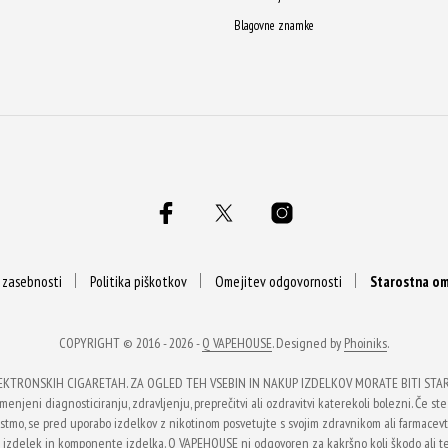
Blagovne znamke
a zasebnosti
Politika piškotkov
Omejitev odgovornosti
Starostna om
COPYRIGHT © 2016 - 2026 -
Q VAPEHOUSE
. Designed by
Phoiniks
.
EKTRONSKIH CIGARETAH. ZA OGLED TEH VSEBIN IN NAKUP IZDELKOV MORATE BITI STARI 
enjeni diagnosticiranju, zdravljenju, preprečitvi ali ozdravitvi katerekoli bolezni. Če ste 
li astmo, se pred uporabo izdelkov z nikotinom posvetujte s svojim zdravnikom ali farmace
na izdelek in komponente izdelka. Q VAPEHOUSE ni odgovoren za kakršno koli škodo ali 