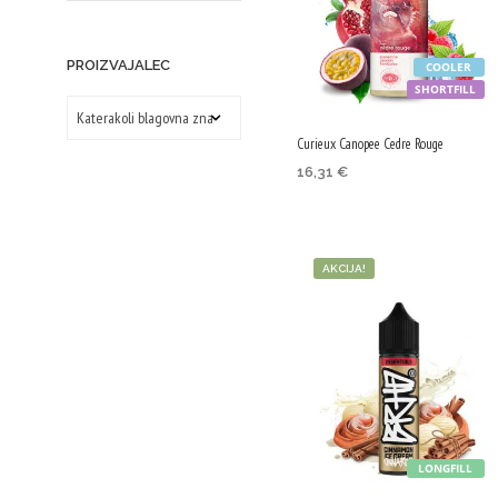
lahko
izbere
PROIZVAJALEC
COOLER
na
SHORTFILL
strani
Curieux Canopee Cedre Rouge
izdelk
16,31
€
DODAJ V KOŠARICO
AKCIJA!
LONGFILL