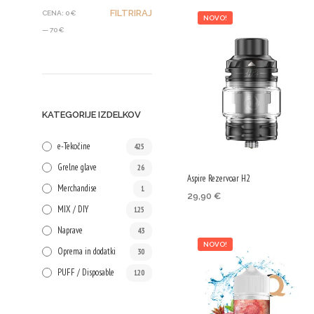
MIN
MAX
FILTRIRAJ
CENA:
0 €
NOVO!
CENA
CENA
—
70 €
KATEGORIJE IZDELKOV
e-Tekočine
425
Grelne glave
26
Aspire Rezervoar H2
Merchandise
1
29,90
€
MIX / DIY
125
IZBERITE MOŽNOSTI
Ta
Naprave
43
izdele
NOVO!
Oprema in dodatki
30
ima
PUFF / Disposable
več
120
različic
Možnos