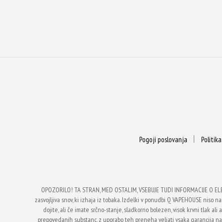
Pogoji poslovanja
Politik
OPOZORILO! TA STRAN, MED OSTALIM, VSEBUJE TUDI INFORMACIJE O EL
zasvojljiva snov, ki izhaja iz tobaka. Izdelki v ponudbi Q VAPEHOUSE niso nam
dojite, ali če imate srčno-stanje, sladkorno bolezen, visok krvni tlak a
prepovedanih substanc, z uporabo teh preneha veljati vsaka garancija 