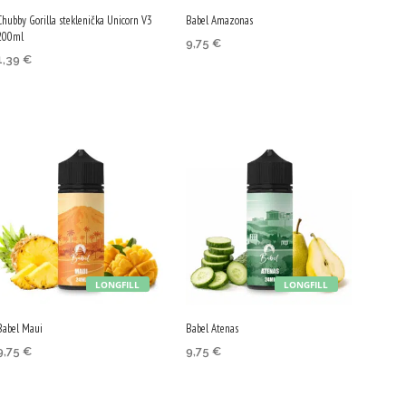
Chubby Gorilla steklenička Unicorn V3
Babel Amazonas
200ml
9,75
€
1,39
€
DODAJ V KOŠARICO
DODAJ V KOŠARICO
LONGFILL
LONGFILL
Babel Maui
Babel Atenas
9,75
€
9,75
€
DODAJ V KOŠARICO
DODAJ V KOŠARICO