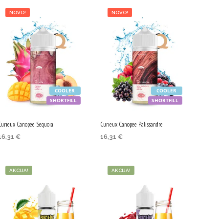
I
C
NOVO!
NOVO!
I
N
I
I
Z
D
E
L
COOLER
COOLER
K
SHORTFILL
SHORTFILL
O
V
.
Curieux Canopee Sequoia
Curieux Canopee Palissandre
16,31
€
16,31
€
DODAJ V KOŠARICO
DODAJ V KOŠARICO
AKCIJA!
AKCIJA!