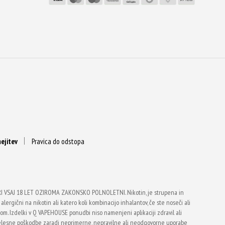
ejitev
Pravica do odstopa
VSAJ 18 LET OZIROMA ZAKONSKO POLNOLETNI. Nikotin, je strupena in
alergični na nikotin ali katero koli kombinacijo inhalantov, če ste noseči ali
vtom. Izdelki v Q VAPEHOUSE ponudbi niso namenjeni aplikaciji zdravil ali
telesne poškodbe zaradi neprimerne, nepravilne ali neodgovorne uporabe