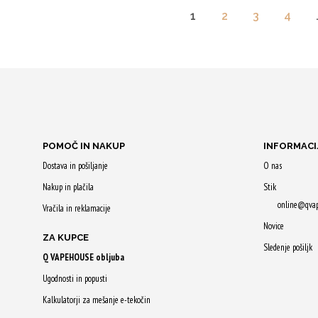
1
2
3
4
POMOČ IN NAKUP
INFORMACI
Dostava in pošiljanje
O nas
Nakup in plačila
Stik
online@qva
Vračila in reklamacije
Novice
ZA KUPCE
Sledenje pošiljk
Q VAPEHOUSE obljuba
Ugodnosti in popusti
Kalkulatorji za mešanje e-tekočin