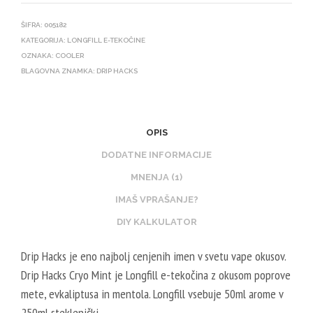
ŠIFRA:
005182
KATEGORIJA:
LONGFILL E-TEKOČINE
OZNAKA:
COOLER
BLAGOVNA ZNAMKA:
DRIP HACKS
OPIS
DODATNE INFORMACIJE
MNENJA (1)
IMAŠ VPRAŠANJE?
DIY KALKULATOR
Drip Hacks je eno najbolj cenjenih imen v svetu vape okusov.
Drip Hacks Cryo Mint je Longfill e-tekočina z okusom poprove
mete, evkaliptusa in mentola
.
Longfill vsebuje 50ml arome v
250ml steklenički.