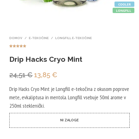
COOLER
LONGFILL
DOMOV
/
E-TEKOČINE
/
LONGFILL E-TEKOČINE
Ocenjeno z
1
5.00
od 5
Drip Hacks Cryo Mint
na podlagi
ocene
stranke
Izvirna
Trenutna
24,51
€
13,85
€
cena
cena
Drip Hacks Cryo Mint je Longfill e-tekočina z okusom poprove
je
je:
mete, evkaliptusa in mentola
.
Longfill vsebuje 50ml arome v
bila:
13,85 €.
250ml steklenički.
24,51 €.
NI ZALOGE