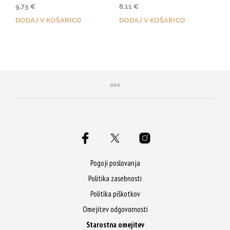
Ocenjeno
Ocenjeno
9,75
€
8,11
€
4.86
4.40
od 5
od 5
DODAJ V KOŠARICO
DODAJ V KOŠARICO
Z nakupom prejmeš 49 Qji!
Z nakupom prejmeš 41 Qji!
Pogoji poslovanja
Politika zasebnosti
Politika piškotkov
Omejitev odgovornosti
Starostna omejitev