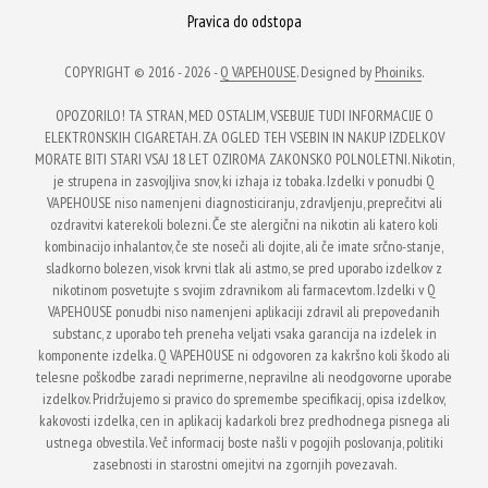
Pravica do odstopa
COPYRIGHT © 2016 - 2026 -
Q VAPEHOUSE
. Designed by
Phoiniks
.
OPOZORILO! TA STRAN, MED OSTALIM, VSEBUJE TUDI INFORMACIJE O
ELEKTRONSKIH CIGARETAH. ZA OGLED TEH VSEBIN IN NAKUP IZDELKOV
MORATE BITI STARI VSAJ 18 LET OZIROMA ZAKONSKO POLNOLETNI. Nikotin,
je strupena in zasvojljiva snov, ki izhaja iz tobaka. Izdelki v ponudbi Q
VAPEHOUSE niso namenjeni diagnosticiranju, zdravljenju, preprečitvi ali
ozdravitvi katerekoli bolezni. Če ste alergični na nikotin ali katero koli
kombinacijo inhalantov, če ste noseči ali dojite, ali če imate srčno-stanje,
sladkorno bolezen, visok krvni tlak ali astmo, se pred uporabo izdelkov z
nikotinom posvetujte s svojim zdravnikom ali farmacevtom. Izdelki v Q
VAPEHOUSE ponudbi niso namenjeni aplikaciji zdravil ali prepovedanih
substanc, z uporabo teh preneha veljati vsaka garancija na izdelek in
komponente izdelka. Q VAPEHOUSE ni odgovoren za kakršno koli škodo ali
telesne poškodbe zaradi neprimerne, nepravilne ali neodgovorne uporabe
izdelkov. Pridržujemo si pravico do spremembe specifikacij, opisa izdelkov,
kakovosti izdelka, cen in aplikacij kadarkoli brez predhodnega pisnega ali
ustnega obvestila. Več informacij boste našli v pogojih poslovanja, politiki
zasebnosti in starostni omejitvi na zgornjih povezavah.