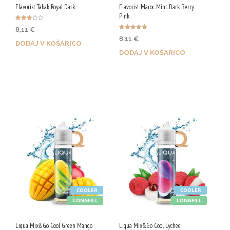
Flavorist Tabak Royal Dark
Flavorist Maroc Mint Dark Berry
Pink
Ocenjen
8,11
€
o
Ocenjeno
3.00
8,11
€
5.00
od 5
DODAJ V KOŠARICO
od 5
DODAJ V KOŠARICO
Z nakupom prejmeš 41 Qji!
Z nakupom prejmeš 41 Qji!
COOLER
COOLER
LONGFILL
LONGFILL
Liqua Mix&Go Cool Green Mango
Liqua Mix&Go Cool Lychee