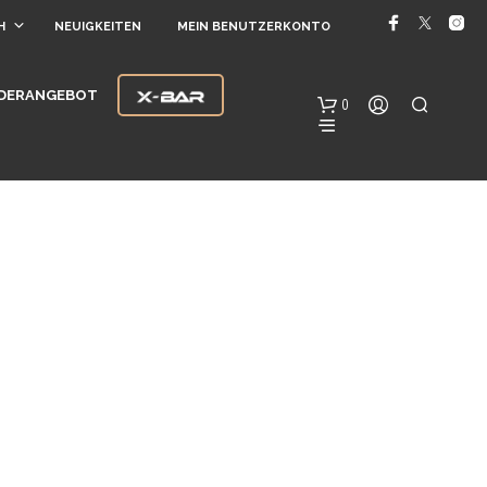
H
NEUIGKEITEN
MEIN BENUTZERKONTO
DERANGEBOT
0
E
S
B
E
F
I