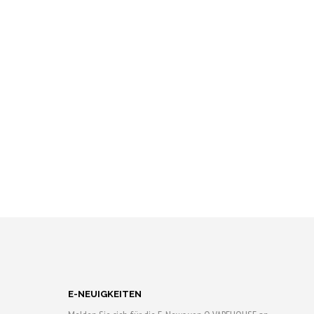
A
R
E
N
K
O
R
B
.
E-NEUIGKEITEN