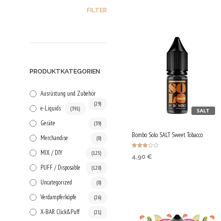
MIN.
MAX.
FILTER
PREIS
PREIS
PRODUKTKATEGORIEN
Ausrüstung und Zubehör
(29)
e-Liquids
(391)
SALT
Geräte
(39)
Bombo Solo SALT Sweet Tobacco
Merchandise
(0)
MIX / DIY
(125)
Bewerte
4,90
€
t mit
3.00
PUFF / Disposable
(120)
von 5
AUSFÜHRUNG WÄHLEN
Dies
Uncategorized
(0)
Pro
Verdampferköpfe
wei
(26)
meh
X-BAR Click&Puff
(21)