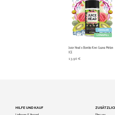
Vari
auf.
Die
Opt
kön
COOLER
LONGFILL
auf
der
Juice Head x Bombo Kiwi Guava Melon
Prod
ICE
gew
13,90
€
wer
IN DEN WARENKORB
HILFE UND KAUF
ZUSÄTZLIC
Lieferung & Versand
Über uns