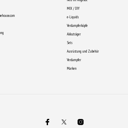
MIX / DIY
pehouse.com
e-Liquids
Verdampferköpfe
ung
Akkuträger
Sets
Ausrüstung und Zubehör
Verdampfer
Marken