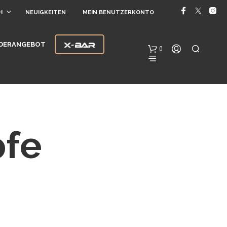
H
NEUIGKEITEN
MEIN BENUTZERKONTO
DERANGEBOT
0
pfe
E
S
B
E
F
I