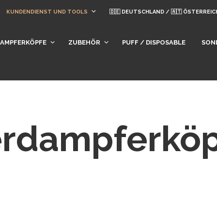
KUNDENDIENST UND TOOLS
🇩🇪 DEUTSCHLAND / 🇦🇹 ÖSTERREIC
DAMPFERKÖPFE
ZUBEHÖR
PUFF / DISPOSABLE
SON
rdampferkö