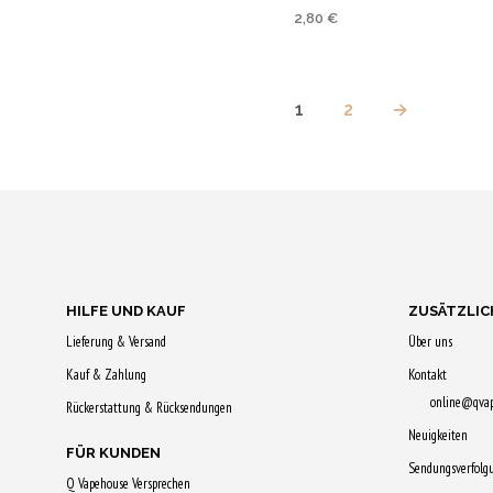
gew
Bewertet mit
2,80
€
4.94
von 5
wer
AUSFÜHRUNG WÄHLEN
Dies
Pro
1
2
→
wei
meh
Vari
auf.
Die
Opt
kön
HILFE UND KAUF
ZUSÄTZLIC
auf
Lieferung & Versand
Über uns
der
Kauf & Zahlung
Kontakt
Prod
online@qva
gew
Rückerstattung & Rücksendungen
Neuigkeiten
wer
FÜR KUNDEN
Sendungsverfolg
Q Vapehouse Versprechen