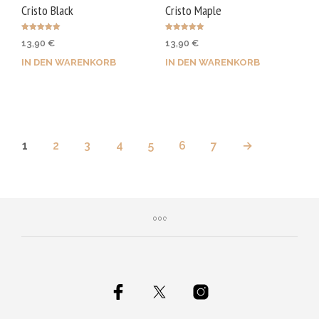
Cristo Black
Cristo Maple
Bewertet mit
Bewertet mit
13,90
€
13,90
€
5.00
5.00
von 5
von 5
IN DEN WARENKORB
IN DEN WARENKORB
1
2
3
4
5
6
7
→