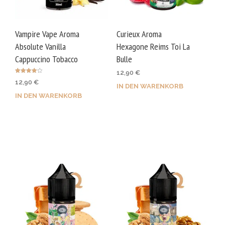
Vampire Vape Aroma
Curieux Aroma
Absolute Vanilla
Hexagone Reims Toi La
Cappuccino Tobacco
Bulle
12,90
€
Bewertet
12,90
€
mit
IN DEN WARENKORB
4.00
von 5
IN DEN WARENKORB