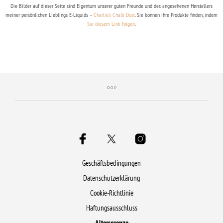
Die Bilder auf dieser Seite sind Eigentum unserer guten Freunde und des angesehenen Herstellers
meiner persönlichen Lieblings E-Liquids –
Charlie’s Chalk Dust
. Sie können ihre Produkte finden, indem
Sie diesem Link folgen
.
Geschäftsbedingungen
Datenschutzerklärung
Cookie-Richtlinie
Haftungsausschluss
Altersgrenze