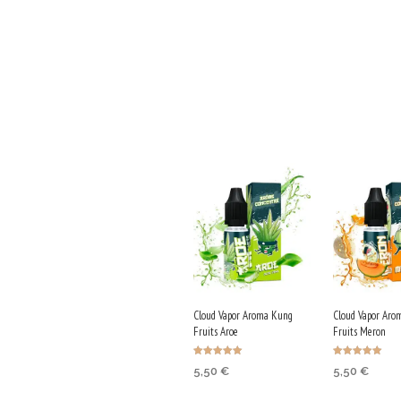
Cloud Vapor Aroma Kung
Cloud Vapor Aro
Fruits Aroe
Fruits Meron
Bewertet mit
Bewertet mit
5,50
€
5,50
€
5.00
5.00
von 5
von 5
IN DEN
IN DEN