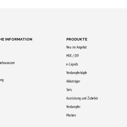
G
RB
WARENKORB
WARENKORB
WAREN
n & 28
Jetzt kaufen & 28
Jetzt kaufen & 28
Jetzt ka
Qs sichern!
Qs sichern!
Qs siche
HE INFORMATION
PRODUKTE
Neu im Angebot
MIX / DIY
pehouse.com
e-Liquids
Verdampferköpfe
ung
Akkuträger
Sets
Ausrüstung und Zubehör
Verdampfer
Marken