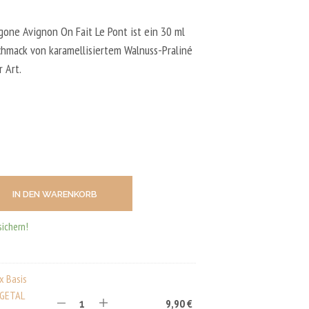
N
D
E
one Avignon On Fait Le Pont ist ein 30 ml
N
hmack von karamellisiertem Walnuss-Praliné
S
 Art.
I
C
H
K
E
I
N
E
P
R
IN DEN WARENKORB
O
D
U
sichern!
K
T
E
I
x Basis
M
EGETAL
9,90
€
W