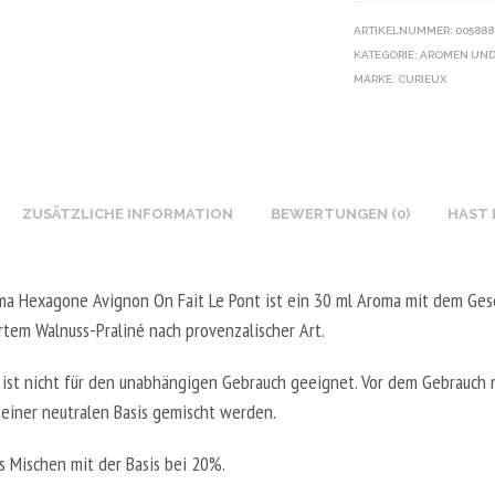
I
I
I
E
ARTIKELNUMMER:
005888
K
Y
E
T
KATEGORIE:
AROMEN UND
O
V
U
A
MARKE:
CURIEUX
T
E
X
L
I
G
N
5
N
E
I
0
B
T
K
0
O
A
ZUSÄTZLICHE INFORMATION
BEWERTUNGEN (0)
HAST 
O
M
O
L
T
L
S
5
I
-
T
ma Hexagone Avignon On Fait Le Pont ist ein 30 ml Aroma mit dem Ge
0
N
2
E
0
rtem Walnuss-Praliné nach provenzalischer Art.
B
0
R
M
O
V
 ist nicht für den unabhängigen Gebrauch geeignet. Vor dem Gebrauch 
V
L
O
P
 einer neutralen Basis gemischt werden.
E
-
S
G
G
5
T
/
 Mischen mit der Basis bei 20%.
E
0
E
8