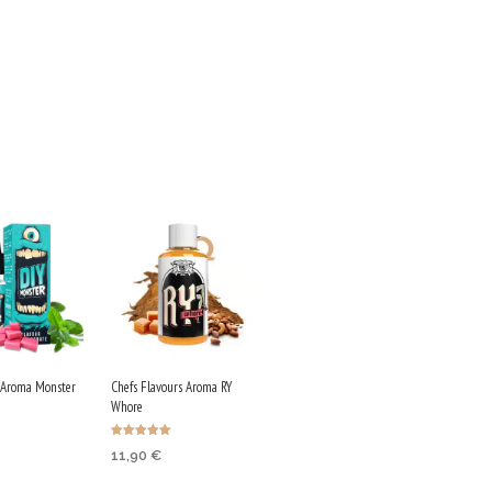
 Aroma Monster
Chefs Flavours Aroma RY
Whore
Bewertet mit
11,90
€
5.00
von 5
IN DEN