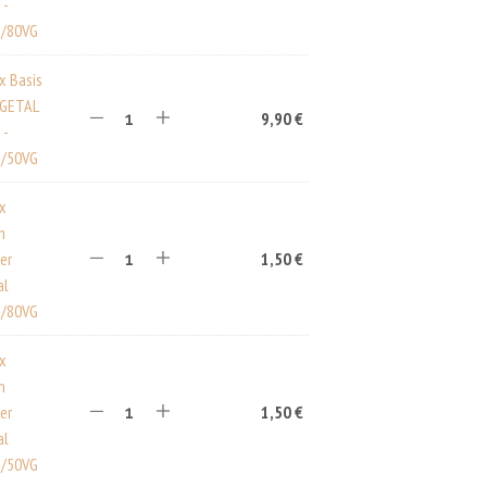
 -
A
/80VG
R
E
N
x Basis
K
EGETAL
O
9,90
€
 -
R
/50VG
B
.
ux
n
er
1,50
€
al
/80VG
ux
n
er
1,50
€
al
/50VG