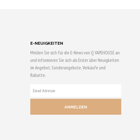
KORB
WARENKORB
ufen & 28
Jetzt kaufen & 60
rn!
Qs sichern!
E-NEUIGKEITEN
Melden Sie sich für die E-News von Q VAPEHOUSE an
und informieren Sie sich als Erster über Neuigkeiten
im Angebot, Sonderangebote, Verkäufe und
Rabatte.
E-
MAIL
ADRESSE