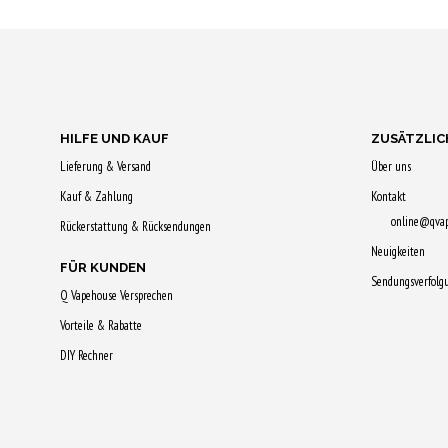
WARENKORB
WARENKO
Jetzt kaufen & 28
Jetzt kaufe
Qs sichern!
Qs sichern!
HILFE UND KAUF
ZUSÄTZLIC
Lieferung & Versand
Über uns
Kauf & Zahlung
Kontakt
online@qva
Rückerstattung & Rücksendungen
Neuigkeiten
FÜR KUNDEN
Sendungsverfolg
Q Vapehouse Versprechen
Vorteile & Rabatte
DIY Rechner