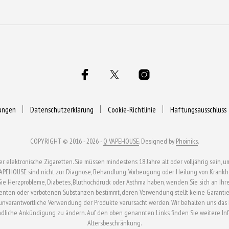
ungen
Datenschutzerklärung
Cookie-Richtlinie
Haftungsausschluss
COPYRIGHT © 2016 - 2026 -
Q VAPEHOUSE
. Designed by
Phoiniks
.
ektronische Zigaretten. Sie müssen mindestens 18 Jahre alt oder volljährig sein, um
APEHOUSE sind nicht zur Diagnose, Behandlung, Vorbeugung oder Heilung von Krankhei
n Sie Herzprobleme, Diabetes, Bluthochdruck oder Asthma haben, wenden Sie sich an Ihr
enten oder verbotenen Substanzen bestimmt, deren Verwendung stellt keine Garantie 
verantwortliche Verwendung der Produkte verursacht werden. Wir behalten uns das Rech
ndliche Ankündigung zu ändern. Auf den oben genannten Links finden Sie weitere In
Altersbeschränkung.