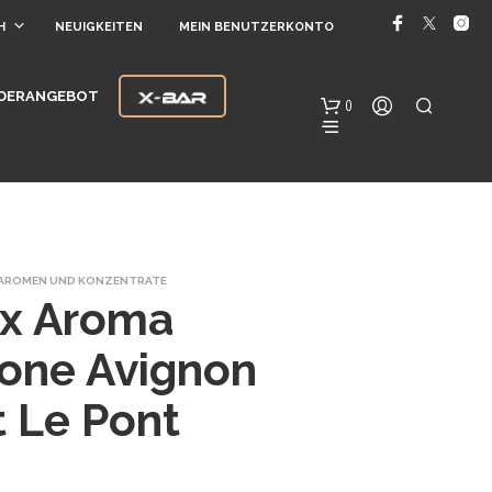
H
NEUIGKEITEN
MEIN BENUTZERKONTO
DERANGEBOT
0
AROMEN UND KONZENTRATE
ux Aroma
one Avignon
E
S
t Le Pont
B
E
F
I