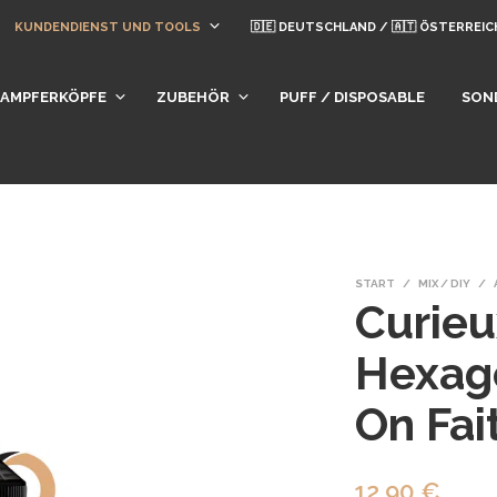
KUNDENDIENST UND TOOLS
🇩🇪 DEUTSCHLAND / 🇦🇹 ÖSTERREIC
DAMPFERKÖPFE
ZUBEHÖR
PUFF / DISPOSABLE
SON
START
/
MIX / DIY
/
Curie
Hexag
On Fai
12,90
€