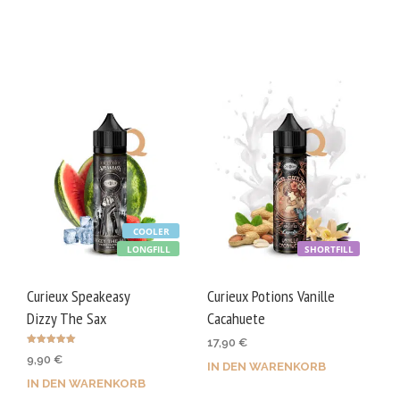
COOLER
LONGFILL
SHORTFILL
Curieux Speakeasy
Curieux Potions Vanille
Dizzy The Sax
Cacahuete
17,90
€
Bewertet mit
9,90
€
5.00
IN DEN WARENKORB
von 5
IN DEN WARENKORB