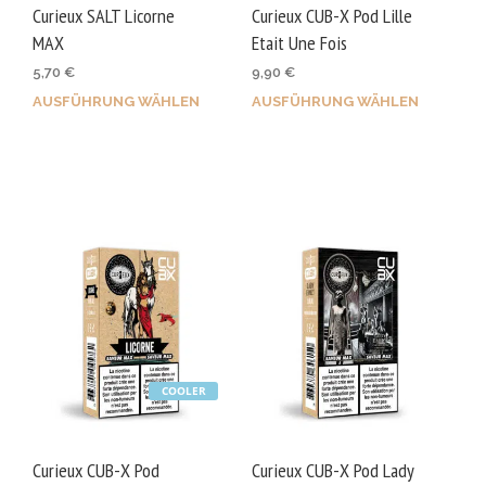
gewählt
gewä
Curieux SALT Licorne
Curieux CUB-X Pod Lille
werden
wer
MAX
Etait Une Fois
5,70
€
9,90
€
AUSFÜHRUNG WÄHLEN
AUSFÜHRUNG WÄHLEN
Dieses
Dies
Produkt
Prod
weist
weis
mehrere
mehr
Varianten
Vari
auf.
auf.
Die
Die
Optionen
Opti
können
kön
auf
auf
COOLER
der
der
Produktseite
Prod
gewählt
gewä
Curieux CUB-X Pod
Curieux CUB-X Pod Lady