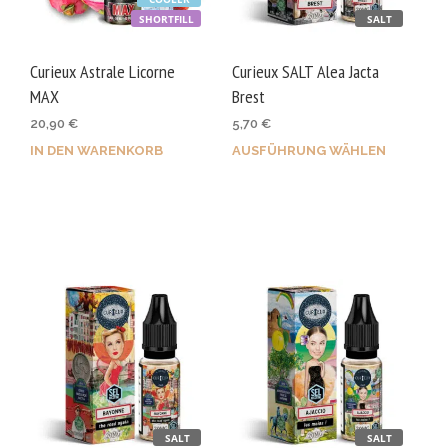
SHORTFILL
SALT
Curieux Astrale Licorne
Curieux SALT Alea Jacta
MAX
Brest
20,90
€
5,70
€
IN DEN WARENKORB
AUSFÜHRUNG WÄHLEN
Dies
Prod
weis
mehr
Vari
auf.
Die
Opti
kön
auf
der
SALT
SALT