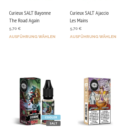
Prod
gewä
Curieux SALT Bayonne
Curieux SALT Ajaccio
wer
The Road Again
Les Mains
5,70
€
5,70
€
AUSFÜHRUNG WÄHLEN
AUSFÜHRUNG WÄHLEN
Dieses
Dies
Produkt
Prod
weist
weis
mehrere
mehr
Varianten
Vari
auf.
auf.
Die
Die
Optionen
Opti
können
kön
auf
auf
COOLER
der
der
SALT
Produktseite
Prod