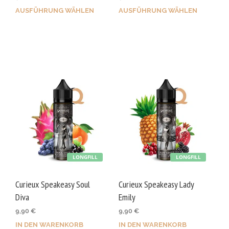
AUSFÜHRUNG WÄHLEN
AUSFÜHRUNG WÄHLEN
Dieses
Dies
Produkt
Prod
weist
weis
mehrere
mehr
Varianten
Vari
auf.
auf.
Die
Die
Optionen
Opti
können
kön
auf
auf
der
der
LONGFILL
LONGFILL
Produktseite
Prod
gewählt
gewä
Curieux Speakeasy Soul
Curieux Speakeasy Lady
werden
wer
Diva
Emily
9,90
€
9,90
€
IN DEN WARENKORB
IN DEN WARENKORB