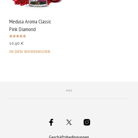
Medusa Aroma Classic
Pink Diamond
Bewertet
10,90
€
mit
4.86
von 5
IN DEN WARENKORB
Geschäftsbedingungen