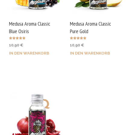
Medusa Aroma Classic
Medusa Aroma Classic
Blue Osiris
Pure Gold
Bewertet
Bewertet mit
10,90
€
10,90
€
mit
5.00
4.80
von 5
von 5
IN DEN WARENKORB
IN DEN WARENKORB