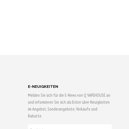
A
R
E
N
K
O
R
B
.
E-NEUIGKEITEN
Melden Sie sich für die E-News von Q VAPEHOUSE an
und informieren Sie sich als Erster über Neuigkeiten
im Angebot, Sonderangebote, Verkäufe und
Rabatte.
E-