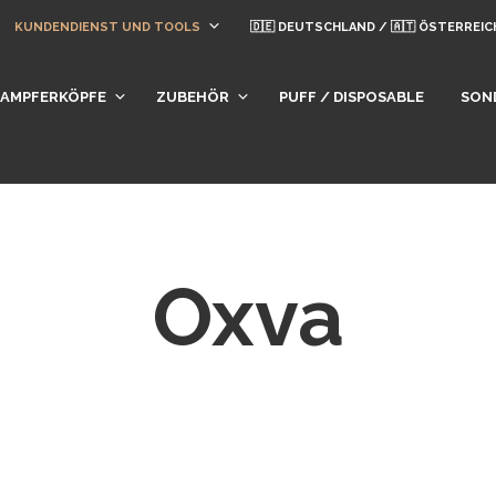
KUNDENDIENST UND TOOLS
🇩🇪 DEUTSCHLAND / 🇦🇹 ÖSTERREIC
DAMPFERKÖPFE
ZUBEHÖR
PUFF / DISPOSABLE
SON
Oxva