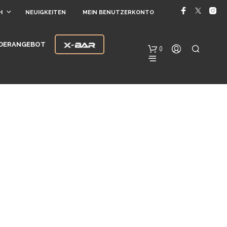
H
NEUIGKEITEN
MEIN BENUTZERKONTO
DERANGEBOT
0
E
S
B
E
F
I