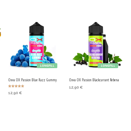
LONGFILL
LONGFILL
Oxva OX Passion Blue Razz Gummy
Oxva OX Passion Blackcurrant Rebena
12,90
€
Bewertet mit
12,90
€
5.00
IN DEN WARENKORB
von 5
IN DEN WARENKORB