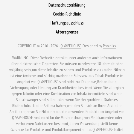
können
können
Datenschutzerklärung
auf
auf
Cookie-Richtlinie
der
der
Haftungsausschluss
Produktseite
Produktseite
Altersgrenze
gewählt
gewählt
werden
werden
COPYRIGHT © 2016 - 2026 -
Q VAPEHOUSE
. Designed by
Phoiniks
.
WARNUNG! Diese Webseite enthält unter anderem auch Informationen
über elektronische Zigaretten. Sie müssen mindestens 18 Jahre alt oder
volljährig sein, um diese Inhalte zu sehen und Produkte zu kaufen. Nikotin
ist eine toxische und süchtig machende Substanz aus Tabak. Produkte im
Angebot von Q VAPEHOUSE sind nicht zur Diagnose, Behandlung,
Vorbeugung oder Heilung von Krankheiten bestimmt. Wenn Sie allergisch
gegen Nikotin oder eine Kombination von Inhalationsmitteln sind, wenn
Sie schwanger sind, stillen oder wenn Sie Herzprobleme, Diabetes,
Bluthochdruck oder Asthma haben, wenden Sie sich an Ihren Arzt oder
Apotheker, bevor Sie Nikotinprodukte anwenden. Produkte im Angebot von
Q VAPEHOUSE sind nicht für die Verabreichung von Medikamenten oder
verbotenen Substanzen bestimmt, deren Verwendung stellt keine
Garantie für Produkte und Produktkomponenten dar. Q VAPEHOUSE haftet