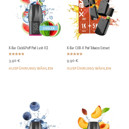
COOLER
X-Bar Click&Puff Pod Lush ICE
X-Bar CUB-X Pod Tobacco Extract
Bewertet
Bewertet mit
3,90
€
9,90
€
mit
5.00
4.83
von 5
von 5
AUSFÜHRUNG WÄHLEN
AUSFÜHRUNG WÄHLEN
Bis zu 20 Qs sichern!
Bis zu 50 Qs sichern!
Dieses
Dieses
Produkt
Produkt
weist
weist
mehrere
mehrere
Varianten
Varianten