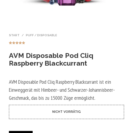
START
/
PUFF / DISPOSABLE
Bewertet mit
1
5.00
von 5,
AVM Disposable Pod Cliq
basierend
auf
Kundenbewer
Raspberry Blackcurrant
tung
AVM Disposable Pod Cliq Raspberry Blackcurrant ist ein
Einweggerät mit Himbeer- und Schwarzer-Johannisbeer-
Geschmack, das bis zu 15000 Züge ermöglicht.
NICHT VORRÄTIG