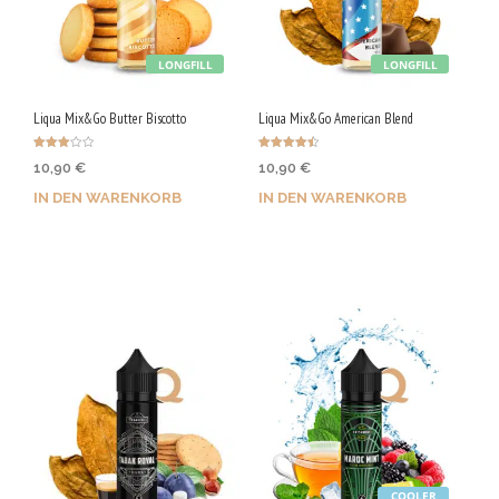
LONGFILL
LONGFILL
Liqua Mix&Go Butter Biscotto
Liqua Mix&Go American Blend
Bewerte
Bewertet
10,90
€
10,90
€
t mit
mit
3.00
4.50
von 5
von 5
IN DEN WARENKORB
IN DEN WARENKORB
Jetzt kaufen & 55 Qs
Jetzt kaufen & 55 Qs
sichern!
sichern!
COOLER