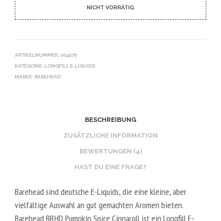
NICHT VORRÄTIG
ARTIKELNUMMER:
004576
KATEGORIE:
LONGFILL E-LIQUIDS
MARKE:
BAREHEAD
BESCHREIBUNG
ZUSÄTZLICHE INFORMATION
BEWERTUNGEN (4)
HAST DU EINE FRAGE?
Barehead sind deutsche E-Liquids, die eine kleine, aber
vielfältige Auswahl an gut gemachten Aromen bieten.
Barehead BRHD Pumpkin Spice Cinnaroll ist ein Longfill E-