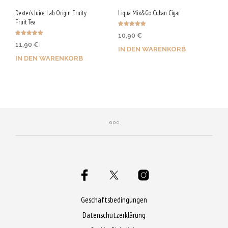
Dexter’s Juice Lab Origin Fruity
Liqua Mix&Go Cuban Cigar
Fruit Tea
Bewertet mit
10,90
€
5.00
Bewertet mit
von 5
11,90
€
5.00
IN DEN WARENKORB
von 5
IN DEN WARENKORB
Jetzt kaufen & 55 Qs
Jetzt kaufen & 60 Qs
sichern!
sichern!
Geschäftsbedingungen
Datenschutzerklärung