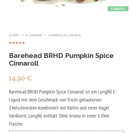
LONGFILL
START
/
E-LIQUIDS
/
LONGFILL E-LIQUIDS
Bewertet
4
mit
4.75
Barehead BRHD Pumpkin Spice
von 5,
basierend
auf
Cinnaroll
Kundenbewe
rtungen
14,90
€
Barehead BRHD Pumpkin Spice Cinnaroll ist ein Longfill E-
Liquid mit dem Geschmack von frisch gebackenen
Zimtschnecken kombiniert mit Kürbis und einer Kugel
Vanilleeis. Longfill enthält 30ml Aroma in einer 120ml
Flasche.