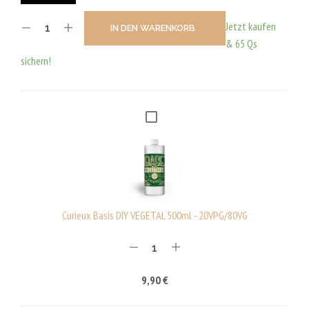
Jetzt kaufen
IN DEN WARENKORB
& 65 Qs
sichern!
C
U
R
I
E
U
Curieux Basis DIY VEGETAL 500ml - 20VPG/80VG
X
B
A
9,90
€
S
I