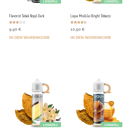
LONGFILL
LONGFILL
Flavorist Tabak Royal Dark
Liqua Mix&Go Bright Tobacco
Bewerte
Bewertet
9,90
€
10,90
€
t mit
mit
3.00
4.50
von 5
von 5
IN DEN WARENKORB
IN DEN WARENKORB
Jetzt kaufen & 50 Qs
Jetzt kaufen & 55 Qs
sichern!
sichern!
LONGFILL
LONGFILL