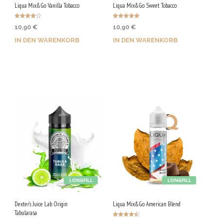
Liqua Mix&Go Vanilla Tobacco
Liqua Mix&Go Sweet Tobacco
Bewertet
Bewertet mit
10,90
€
10,90
€
mit
5.00
4.00
von 5
von 5
IN DEN WARENKORB
IN DEN WARENKORB
Jetzt kaufen & 55 Qs
Jetzt kaufen & 55 Qs
sichern!
sichern!
LONGFILL
LONGFILL
Dexter’s Juice Lab Origin
Liqua Mix&Go American Blend
Tabularasa