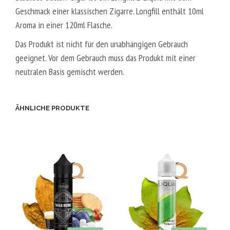
Geschmack einer klassischen Zigarre. Longfill enthält 10ml
L
Aroma in einer 120ml Flasche.
5
0
Das Produkt ist nicht für den unabhängigen Gebrauch
V
geeignet. Vor dem Gebrauch muss das Produkt mit einer
P
neutralen Basis gemischt werden.
G
/
5
ÄHNLICHE PRODUKTE
0
V
G