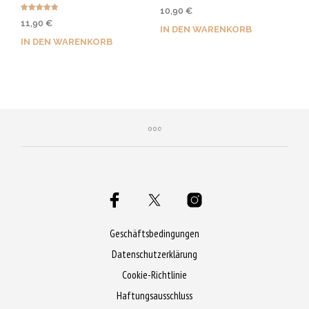
Bewertet
10,90
€
mit
Bewertet
4.50
11,90
€
mit
von 5
IN DEN WARENKORB
4.86
von 5
IN DEN WARENKORB
Jetzt kaufen & 55 Qs
Jetzt kaufen & 60 Qs
sichern!
sichern!
Geschäftsbedingungen
Datenschutzerklärung
Cookie-Richtlinie
Haftungsausschluss