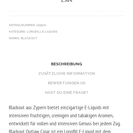
/
V
K
5
E
O
0
G
T
V
E
I
ARTIKELNUMMER:
005570
G
KATEGORIE:
LONGFILL E-LIQUIDS
T
N
MARKE:
BLACKOUT
A
B
L
O
2
O
0
S
BESCHREIBUNG
V
T
ZUSÄTZLICHE INFORMATION
P
E
BEWERTUNGEN (0)
G
R
HAST DU EINE FRAGE?
/
V
8
E
Blackout aus Zypern bietet einzigartige E-Liquids mit
0
G
intensiven fruchtigen, cremigen und tabakigen Aromen,
V
E
entwickelt für vollen und intensiven Genuss bei jedem Zug.
G
T
Blackout Outlaw Cigar ist ein Longfill E-Liquid mit dem
A