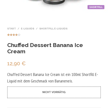
SHORTFILL
START
/
E-LIQUIDS
/
SHORTFILL E-LIQUIDS
Bewertet
1
mit
4.00
Chuffed Dessert Banana Ice
von 5,
basierend
auf
Cream
Kundenbe
wertung
12,90
€
Chuffed Dessert Banana Ice Cream ist ein 100ml Shortfill E-
Liquid mit dem Geschmack von Bananeneis.
NICHT VORRÄTIG