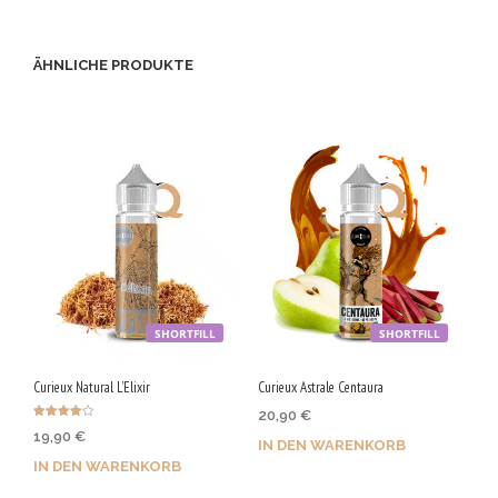
ÄHNLICHE PRODUKTE
SHORTFILL
SHORTFILL
Curieux Natural L’Elixir
Curieux Astrale Centaura
20,90
€
Bewertet
19,90
€
mit
IN DEN WARENKORB
4.00
von 5
IN DEN WARENKORB