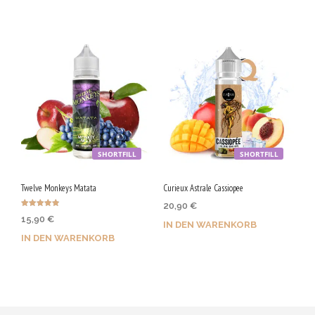
Dieses
Produkt
weist
mehrere
Varianten
auf.
Die
Optionen
SHORTFILL
SHORTFILL
können
auf
Twelve Monkeys Matata
Curieux Astrale Cassiopee
der
20,90
€
Bewertet
15,90
€
Produktseite
mit
IN DEN WARENKORB
4.80
von 5
IN DEN WARENKORB
gewählt
werden
Jetzt kaufen & 105 Qs
Jetzt kaufen & 80 Qs
sichern!
sichern!