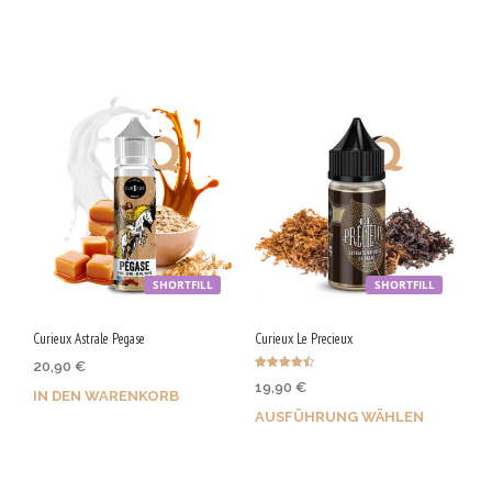
Jetzt kaufen & 105 Qs
Jetzt kaufen & 100 Qs
sichern!
sichern!
SHORTFILL
SHORTFILL
Curieux Astrale Pegase
Curieux Le Precieux
20,90
€
Bewertet
19,90
€
mit
IN DEN WARENKORB
4.50
von 5
AUSFÜHRUNG WÄHLEN
Jetzt kaufen & 105 Qs
Bis zu 100 Qs sichern!
sichern!