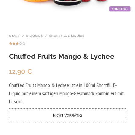
SHORTFILL
START
/
E-LIQUIDS
/
SHORTFILL E-LIQUIDS
Bewerte
2
t mit
Chuffed Fruits Mango & Lychee
3.00
von 5,
basier
end auf
Kunden
bewertu
12,90
€
ngen
Chuffed Fruits Mango & Lychee ist ein 100ml Shortfill E-
Liquid mit einem saftigen Mango-Geschmack kombiniert mit
Litschi.
NICHT VORRÄTIG