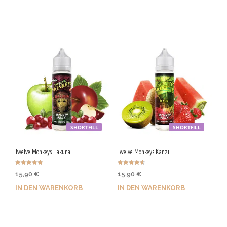
Jetzt kaufen & 90 Qs
sichern!
sichern!
SHORTFILL
SHORTFILL
Twelve Monkeys Hakuna
Twelve Monkeys Kanzi
Bewertet mit
Bewertet
15,90
€
15,90
€
5.00
mit
von 5
4.70
von 5
IN DEN WARENKORB
IN DEN WARENKORB
Jetzt kaufen & 80 Qs
Jetzt kaufen & 80 Qs