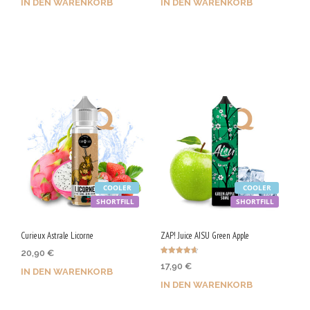
IN DEN WARENKORB
IN DEN WARENKORB
Jetzt kaufen & 90 Qs
Jetzt kaufen & 90 Qs
sichern!
sichern!
COOLER
COOLER
SHORTFILL
SHORTFILL
Curieux Astrale Licorne
ZAP! Juice AISU Green Apple
20,90
€
Bewertet
17,90
€
mit
IN DEN WARENKORB
4.67
von 5
IN DEN WARENKORB
Jetzt kaufen & 105 Qs