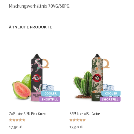
Mischungsverhältnis
70VG/30PG.
ÄHNLICHE PRODUKTE
COOLER
COOLER
SHORTFILL
SHORTFILL
ZAP! Juice AISU Pink Guava
ZAP! Juice AISU Cactus
Bewertet mit
Bewertet mit
17,90
€
17,90
€
5.00
5.00
von 5
von 5