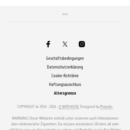
sichern!
sichern!
Geschäftsbedingungen
Datenschutzerklärung
Cookie-Richtlinie
Haftungsausschluss
Altersgrenze
COPYRIGHT © 2016 - 2026 -
Q VAPEHOUSE
. Designed by
Phoiniks
.
WARNUNG! Diese Webseite enthält unter anderem auch Informationen
über elektronische Zigaretten. Sie müssen mindestens 18 Jahre alt oder
volljährig sein, um diese Inhalte zu sehen und Produkte zu kaufen. Nikotin