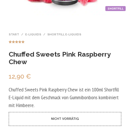
SHORTFILL
START
/
E-LIQUIDS
/
SHORTFILL E-LIQUIDS
Bewertet mit
1
5.00
von 5,
Chuffed Sweets Pink Raspberry
basierend
auf
Kundenbewer
Chew
tung
12,90
€
Chuffed Sweets Pink Raspberry Chew ist ein 100ml Shortfill
E-Liquid mit dem Geschmack von Gummibonbons kombiniert
mit Himbeere.
NICHT VORRÄTIG