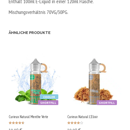
Enthält 100ml E-Liquid in einer 120ml Flasche.
Mischungsverhältnis
70VG/30PG.
ÄHNLICHE PRODUKTE
COOLER
SHORTFILL
SHORTFILL
Curieux Natural Menthe Verte
Curieux Natural L’Elixir
Bewertet
Bewertet
19,90
€
19,90
€