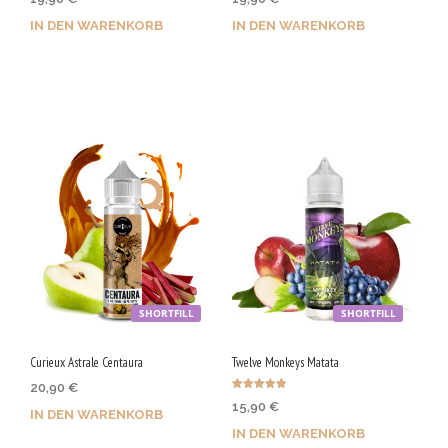
mit
mit
4.67
4.00
von 5
von 5
IN DEN WARENKORB
IN DEN WARENKORB
Jetzt kaufen & 100 Qs
Jetzt kaufen & 100 Qs
sichern!
sichern!
SHORTFILL
SHORTFILL
Curieux Astrale Centaura
Twelve Monkeys Matata
20,90
€
Bewertet
15,90
€
mit
IN DEN WARENKORB
4.80
von 5
IN DEN WARENKORB