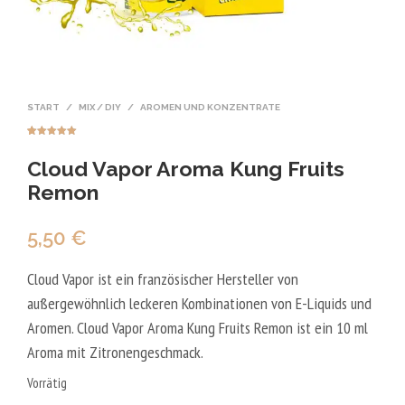
START
/
MIX / DIY
/
AROMEN UND KONZENTRATE
Bewertet mit
2
5.00
von 5,
Cloud Vapor Aroma Kung Fruits
basierend
auf
Kundenbewer
Remon
tungen
5,50
€
Cloud Vapor ist ein französischer Hersteller von
außergewöhnlich leckeren Kombinationen von E-Liquids und
Aromen. Cloud Vapor Aroma Kung Fruits Remon ist ein 10 ml
Aroma mit Zitronengeschmack.
Vorrätig