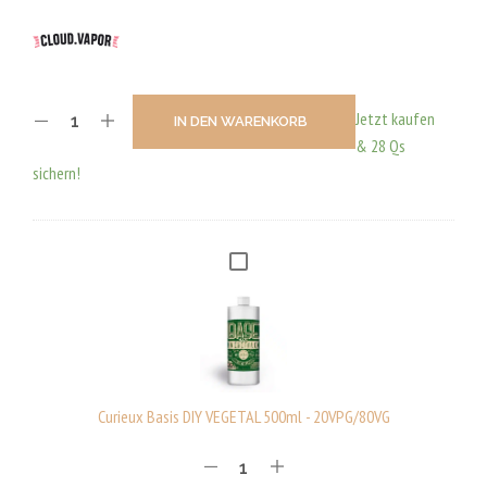
Jetzt kaufen
IN DEN WARENKORB
& 28 Qs
sichern!
C
U
R
I
E
U
Curieux Basis DIY VEGETAL 500ml - 20VPG/80VG
X
B