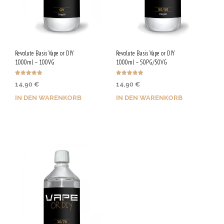
Revolute Basis Vape or DIY
Revolute Basis Vape or DIY
1000ml – 100VG
1000ml – 50PG/50VG
Bewertet mit
Bewertet mit
14,90
€
14,90
€
5.00
5.00
von 5
von 5
IN DEN WARENKORB
IN DEN WARENKORB
Jetzt kaufen & 75 Qs
Jetzt kaufen & 75 Qs
sichern!
sichern!