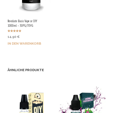
Revolute Basis Vape or DIY
1000ml – 30PG/70VG
Bewertet
14,90
€
mit
4.88
von 5
IN DEN WARENKORB
Jetzt kaufen & 75 Qs
sichern!
ÄHNLICHE PRODUKTE