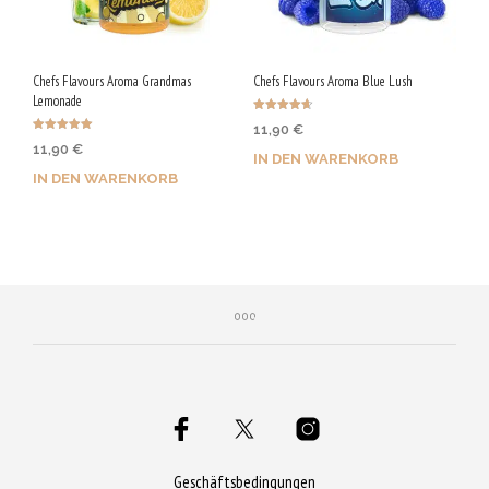
Chefs Flavours Aroma Grandmas
Chefs Flavours Aroma Blue Lush
Lemonade
Bewertet
11,90
€
mit
Bewertet mit
4.67
11,90
€
5.00
von 5
IN DEN WARENKORB
von 5
IN DEN WARENKORB
Jetzt kaufen & 60 Qs
Jetzt kaufen & 60 Qs
sichern!
sichern!
Geschäftsbedingungen