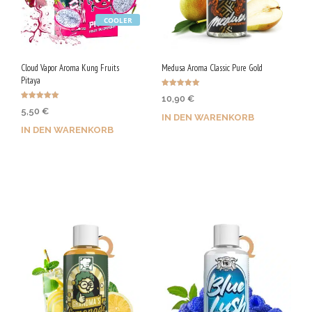
COOLER
Cloud Vapor Aroma Kung Fruits
Medusa Aroma Classic Pure Gold
Pitaya
Bewertet mit
10,90
€
5.00
Bewertet mit
von 5
5,50
€
5.00
IN DEN WARENKORB
von 5
IN DEN WARENKORB
Jetzt kaufen & 55 Qs
Jetzt kaufen & 28 Qs
sichern!
sichern!