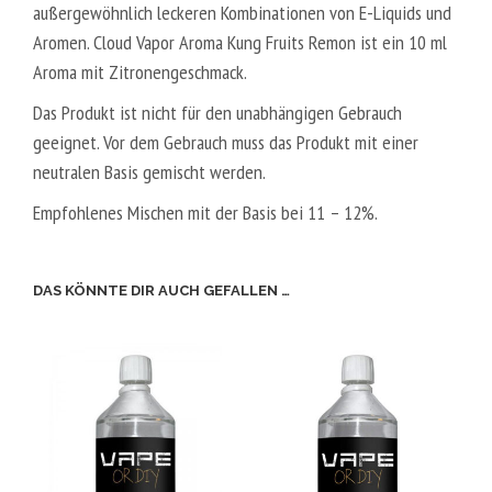
außergewöhnlich leckeren Kombinationen von E-Liquids und
V
E
Aromen. Cloud Vapor Aroma Kung Fruits Remon ist ein 10 ml
G
T
Aroma mit Zitronengeschmack.
A
L
Das Produkt ist nicht für den unabhängigen Gebrauch
5
geeignet. Vor dem Gebrauch muss das Produkt mit einer
0
neutralen Basis gemischt werden.
V
Empfohlenes Mischen mit der Basis bei 11 – 12%.
P
G
/
DAS KÖNNTE DIR AUCH GEFALLEN …
5
0
V
G