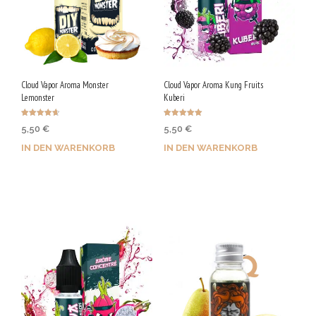
Cloud Vapor Aroma Monster
Cloud Vapor Aroma Kung Fruits
Lemonster
Kuberi
Bewertet
Bewertet mit
5,50
€
5,50
€
mit
5.00
4.67
von 5
von 5
IN DEN WARENKORB
IN DEN WARENKORB
Jetzt kaufen & 28 Qs
Jetzt kaufen & 28 Qs
sichern!
sichern!