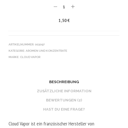
P
E
N
G
R
I
1,50
€
/
V
K
5
E
O
0
G
T
V
E
I
ARTIKELNUMMER:
003097
G
KATEGORIE:
AROMEN UND KONZENTRATE
T
N
MARKE:
CLOUD VAPOR
A
B
L
O
2
O
0
S
BESCHREIBUNG
V
T
ZUSÄTZLICHE INFORMATION
P
E
BEWERTUNGEN (2)
G
R
HAST DU EINE FRAGE?
/
V
8
E
Cloud Vapor ist ein französischer Hersteller von
0
G