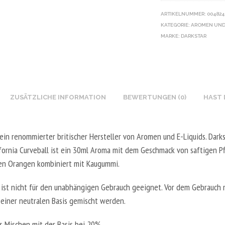
I
I
I
E
ARTIKELNUMMER:
004824
K
Y
E
T
KATEGORIE:
AROMEN UND
O
V
U
A
MARKE:
DARKSTAR
T
E
X
L
I
G
N
5
N
E
I
0
B
T
K
0
O
A
ZUSÄTZLICHE INFORMATION
BEWERTUNGEN (0)
HAST 
O
M
O
L
T
L
S
5
I
-
T
 ein renommierter britischer Hersteller von Aromen und E-Liquids. Dark
0
N
2
E
0
ifornia Curveball ist ein 30ml Aroma mit dem Geschmack von saftigen Pf
B
0
R
M
hen Orangen kombiniert mit Kaugummi.
O
V
V
L
O
P
 ist nicht für den unabhängigen Gebrauch geeignet. Vor dem Gebrauch 
E
-
S
G
 einer neutralen Basis gemischt werden.
G
5
T
/
E
0
E
8
 Mischen mit der Basis bei 20%.