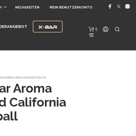
H
NEUIGKEITEN
MEIN BENUTZERKONTO
DERANGEBOT
0
AROMEN UND KONZENTRATE
tar Aroma
d California
E
S
all
B
E
F
I