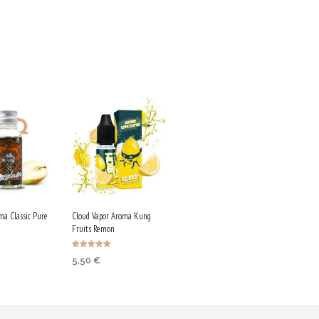
a Classic Pure
Cloud Vapor Aroma Kung
Fruits Remon
Bewertet mit
5,50
€
5.00
von 5
IN DEN
KORB
WARENKORB
ufen & 55
Jetzt kaufen & 28