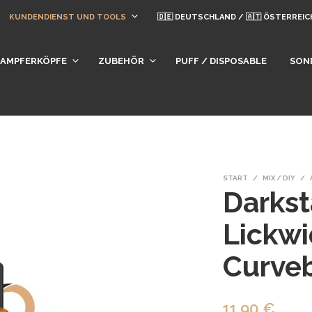
KUNDENDIENST UND TOOLS
🇩🇪 DEUTSCHLAND / 🇦🇹 ÖSTERREIC
DAMPFERKÖPFE
ZUBEHÖR
PUFF / DISPOSABLE
SON
START
/
MIX / DIY
/
Darks
Lickwi
Curveb
11,90
€