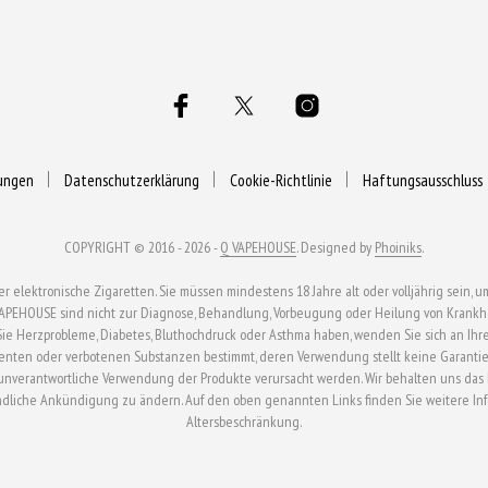
ungen
Datenschutzerklärung
Cookie-Richtlinie
Haftungsausschluss
COPYRIGHT © 2016 - 2026 -
Q VAPEHOUSE
. Designed by
Phoiniks
.
ektronische Zigaretten. Sie müssen mindestens 18 Jahre alt oder volljährig sein, um
APEHOUSE sind nicht zur Diagnose, Behandlung, Vorbeugung oder Heilung von Krankhei
n Sie Herzprobleme, Diabetes, Bluthochdruck oder Asthma haben, wenden Sie sich an Ihr
enten oder verbotenen Substanzen bestimmt, deren Verwendung stellt keine Garantie 
verantwortliche Verwendung der Produkte verursacht werden. Wir behalten uns das Rech
ndliche Ankündigung zu ändern. Auf den oben genannten Links finden Sie weitere In
Altersbeschränkung.