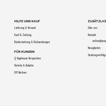
Qs sichern!
Qs sichern!
HILFE UND KAUF
ZUSÄTZLIC
Lieferung & Versand
Über uns
Kauf & Zahlung
Kontakt
online@qva
Rückerstattung & Rücksendungen
Neuigkeiten
FÜR KUNDEN
Sendungsverfolg
Q Vapehouse Versprechen
Vorteile & Rabatte
DIY Rechner