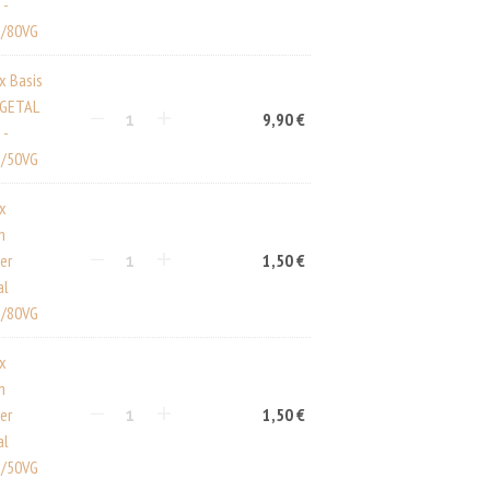
 -
A
/80VG
R
E
N
x Basis
K
EGETAL
O
9,90
€
 -
R
/50VG
B
.
ux
n
er
1,50
€
al
/80VG
ux
n
er
1,50
€
al
/50VG