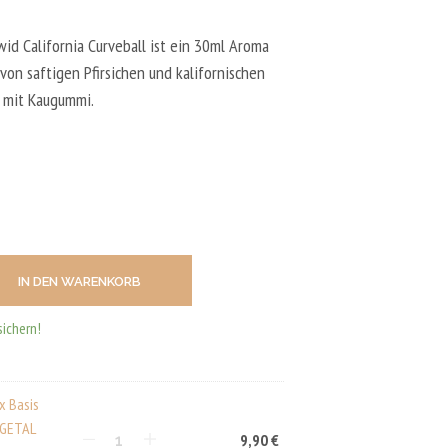
N
D
E
wid California Curveball ist ein 30ml Aroma
N
on saftigen Pfirsichen und kalifornischen
S
 mit Kaugummi.
I
C
H
K
E
I
N
E
P
R
IN DEN WARENKORB
O
D
U
sichern!
K
T
E
I
x Basis
M
EGETAL
9,90
€
W