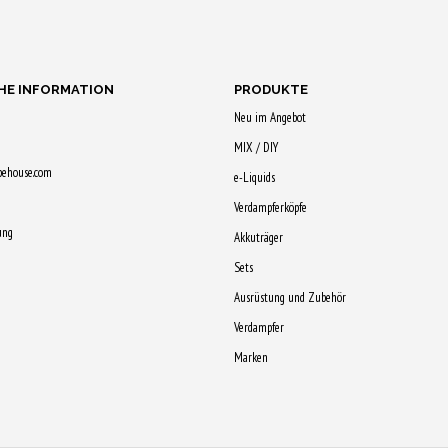
Qs sichern!
Qs sichern!
Qs siche
HE INFORMATION
PRODUKTE
Neu im Angebot
MIX / DIY
pehouse.com
e-Liquids
Verdampferköpfe
ung
Akkuträger
Sets
Ausrüstung und Zubehör
Verdampfer
Marken