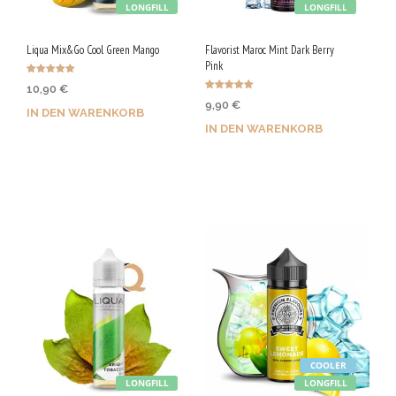
LONGFILL
LONGFILL
Liqua Mix&Go Cool Green Mango
Flavorist Maroc Mint Dark Berry
Pink
Bewertet mit
10,90
€
5.00
Bewertet mit
von 5
9,90
€
5.00
IN DEN WARENKORB
von 5
IN DEN WARENKORB
Jetzt kaufen & 55 Qs
Jetzt kaufen & 50 Qs
sichern!
sichern!
COOLER
LONGFILL
LONGFILL