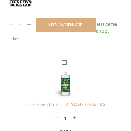
Jetzt kaufen
IN DEN WARENKORB
& 60 Qs
sichern!
C
U
R
I
E
U
Curieux Basis DIY VEGETAL 500ml - 20VPG/80VG
X
B
A