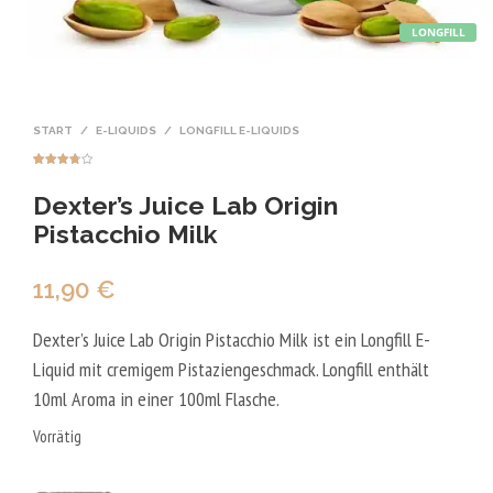
LONGFILL
START
/
E-LIQUIDS
/
LONGFILL E-LIQUIDS
Bewertet
4
mit
3.75
Dexter’s Juice Lab Origin
von 5,
basieren
d auf
Pistacchio Milk
Kundenbe
wertungen
11,90
€
Dexter’s Juice Lab Origin Pistacchio Milk ist ein Longfill E-
Liquid mit cremigem Pistaziengeschmack. Longfill enthält
10ml Aroma in einer 100ml Flasche.
Vorrätig