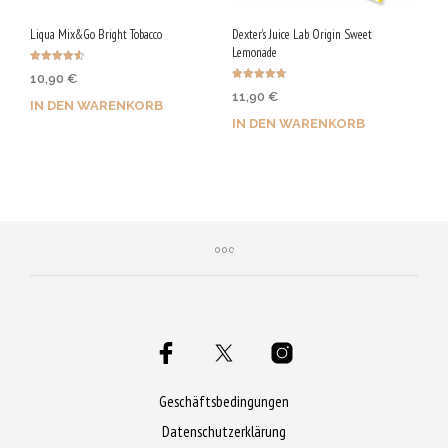
Liqua Mix&Go Bright Tobacco
Dexter’s Juice Lab Origin Sweet
Lemonade
Bewertet
10,90
€
mit
Bewertet
4.50
11,90
€
mit
von 5
IN DEN WARENKORB
4.78
von 5
IN DEN WARENKORB
Jetzt kaufen & 55 Qs
Jetzt kaufen & 60 Qs
sichern!
sichern!
Geschäftsbedingungen
Datenschutzerklärung