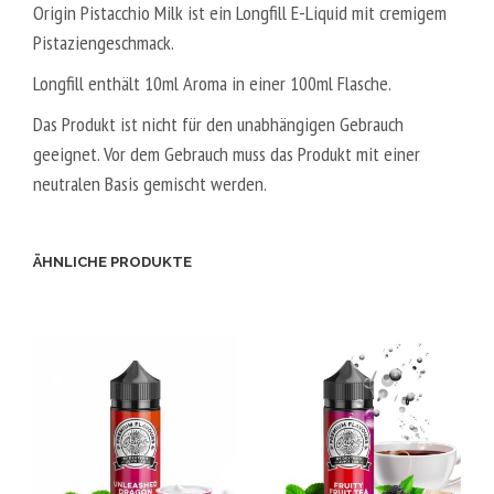
Origin Pistacchio Milk ist ein Longfill E-Liquid mit cremigem
G
T
Pistaziengeschmack.
A
L
Longfill enthält 10ml Aroma in einer 100ml Flasche.
5
Das Produkt ist nicht für den unabhängigen Gebrauch
0
geeignet. Vor dem Gebrauch muss das Produkt mit einer
V
neutralen Basis gemischt werden.
P
G
/
ÄHNLICHE PRODUKTE
5
0
V
G