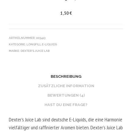
G
R
I
1,50
€
/
V
K
5
E
O
0
G
T
V
E
I
ARTIKELNUMMER:
003413
G
KATEGORIE:
LONGFILL E-LIQUIDS
T
N
MARKE:
DEXTER'S JUICE LAB
A
B
L
O
2
O
0
S
BESCHREIBUNG
V
T
ZUSÄTZLICHE INFORMATION
P
E
BEWERTUNGEN (4)
G
R
HAST DU EINE FRAGE?
/
V
8
E
Dexter’s Juice Lab sind deutsche E-Liquids, die eine Harmonie
0
G
vielfältiger und raffinierter Aromen bieten. Dexter’s Juice Lab
V
E