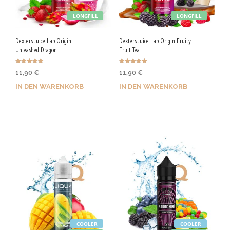
LONGFILL
LONGFILL
Dexter’s Juice Lab Origin
Dexter’s Juice Lab Origin Fruity
Unleashed Dragon
Fruit Tea
Bewertet
Bewertet mit
11,90
€
11,90
€
mit
5.00
4.86
von 5
von 5
IN DEN WARENKORB
IN DEN WARENKORB
Jetzt kaufen & 60 Qs
Jetzt kaufen & 60 Qs
sichern!
sichern!
COOLER
COOLER