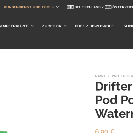
KUNDENDIENST UND TOOLS
🇩🇪 DEUTSCHLAND / 🇦🇹 ÖSTERREIC
DAMPFERKÖPFE
ZUBEHÖR
PUFF / DISPOSABLE
SON
START
/
PUFF / DISP
Drifte
Pod P
Water
6,90
€