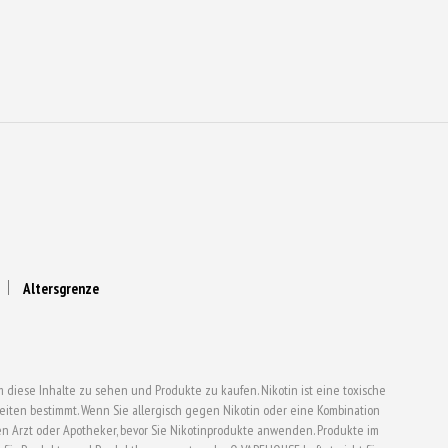
der
eite
Produktseite
gewählt
werden
Altersgrenze
 diese Inhalte zu sehen und Produkte zu kaufen. Nikotin ist eine toxische
ten bestimmt. Wenn Sie allergisch gegen Nikotin oder eine Kombination
en Arzt oder Apotheker, bevor Sie Nikotinprodukte anwenden. Produkte im