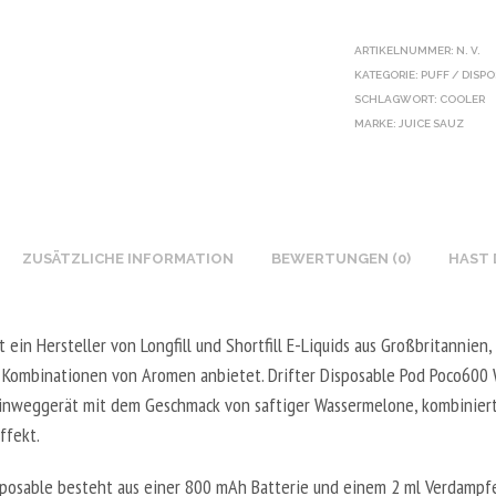
ARTIKELNUMMER:
N. V.
KATEGORIE:
PUFF / DISP
SCHLAGWORT:
COOLER
MARKE:
JUICE SAUZ
ZUSÄTZLICHE INFORMATION
BEWERTUNGEN (0)
HAST 
st ein Hersteller von Longfill und Shortfill E-Liquids aus Großbritannien,
e Kombinationen von Aromen anbietet. Drifter Disposable Pod Poco600
 Einweggerät mit dem Geschmack von saftiger Wassermelone, kombinier
ffekt.
posable besteht aus einer 800 mAh Batterie und einem 2 ml Verdampfer