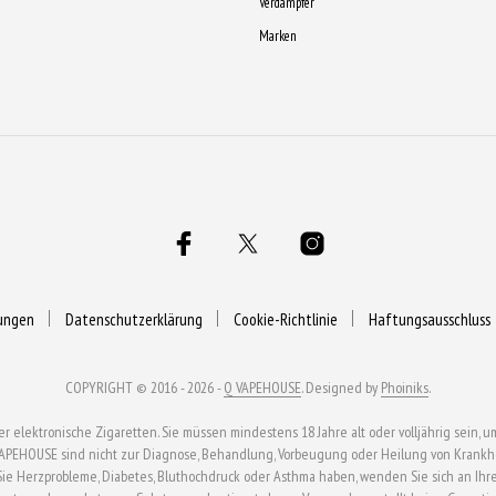
der
der
Verdampfer
Produkts
e
Produktseite
Produktseite
Marken
gewählt
gewählt
gewählt
werden
werden
werden
ungen
Datenschutzerklärung
Cookie-Richtlinie
Haftungsausschluss
COPYRIGHT © 2016 - 2026 -
Q VAPEHOUSE
. Designed by
Phoiniks
.
ektronische Zigaretten. Sie müssen mindestens 18 Jahre alt oder volljährig sein, um
APEHOUSE sind nicht zur Diagnose, Behandlung, Vorbeugung oder Heilung von Krankhei
n Sie Herzprobleme, Diabetes, Bluthochdruck oder Asthma haben, wenden Sie sich an Ihr