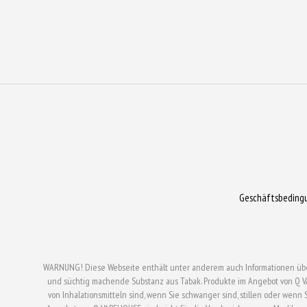
der
der
Produktseite
Produktseit
gewählt
gewählt
werden
werden
Geschäftsbeding
WARNUNG! Diese Webseite enthält unter anderem auch Informationen über el
und süchtig machende Substanz aus Tabak. Produkte im Angebot von Q V
von Inhalationsmitteln sind, wenn Sie schwanger sind, stillen oder wen