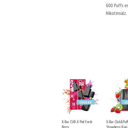
600 Puffs e
Nikotinsalz.
COOLER
C
X-Bar CUB-X Pod Fresh
X-Bar Click&Puff
Berry
Strawberry Kiwi