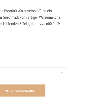
N
D
E
Pod Poco600 Watermelon ICE ist ein
N
m Geschmack von saftiger Wassermelone,
S
m kühlenden Effekt, der bis zu 600 Puffs
I
C
H
K
E
I
N
E
P
R
O
D
U
K
T
E
IN DEN WARENKORB
I
M
W