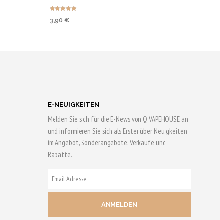
Bewertet
3,90
€
mit
HRUNG
4.83
N
von 5
AUSFÜHRUNG
WÄHLEN
0 Qs
Bis zu 20 Qs
sichern!
Dieses
Produkt
E-NEUIGKEITEN
weist
Melden Sie sich für die E-News von Q VAPEHOUSE an
mehrere
und informieren Sie sich als Erster über Neuigkeiten
n
Varianten
im Angebot, Sonderangebote, Verkäufe und
Rabatte.
auf.
Die
n
E-
Optionen
MAIL
können
ADRESSE
auf