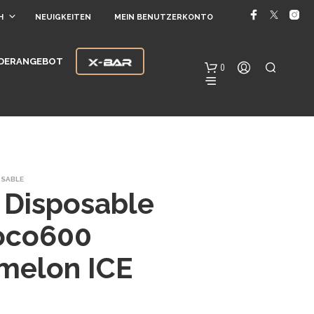
H
NEUIGKEITEN
MEIN BENUTZERKONTO
DERANGEBOT
0
OSABLE
r Disposable
oco600
E
S
melon ICE
B
E
F
I