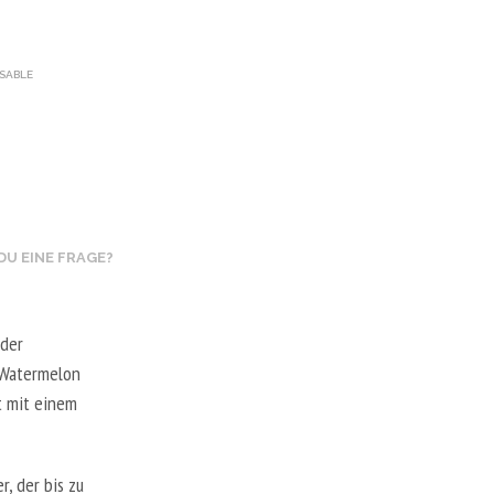
A
R
E
N
OSABLE
K
O
R
B
.
DU EINE FRAGE?
 der
 Watermelon
t mit einem
, der bis zu