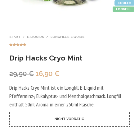
COOLER
LONGFILL
START
/
E-LIQUIDS
/
LONGFILL E-LIQUIDS
Bewertet mit
1
5.00
von 5,
Drip Hacks Cryo Mint
basierend
auf
Kundenbewer
tung
Ursprünglicher
Aktueller
29,90
€
16,90
€
Preis
Preis
Drip Hacks Cryo Mint ist ein Longfill E-Liquid mit
war:
ist:
Pfefferminz-, Eukalyptus- und Mentholgeschmack. Longfill
29,90 €
16,90 €.
enthält 50ml Aroma in einer 250ml Flasche.
NICHT VORRÄTIG