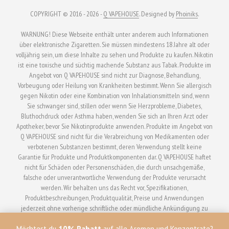
COPYRIGHT © 2016 - 2026 -
Q VAPEHOUSE
. Designed by
Phoiniks
.
WARNUNG! Diese Webseite enthält unter anderem auch Informationen
über elektronische Zigaretten. Sie müssen mindestens 18 Jahre alt oder
volljährig sein, um diese Inhalte zu sehen und Produkte zu kaufen. Nikotin
ist eine toxische und süchtig machende Substanz aus Tabak. Produkte im
Angebot von Q VAPEHOUSE sind nicht zur Diagnose, Behandlung,
Vorbeugung oder Heilung von Krankheiten bestimmt. Wenn Sie allergisch
gegen Nikotin oder eine Kombination von Inhalationsmitteln sind, wenn
Sie schwanger sind, stillen oder wenn Sie Herzprobleme, Diabetes,
Bluthochdruck oder Asthma haben, wenden Sie sich an Ihren Arzt oder
Apotheker, bevor Sie Nikotinprodukte anwenden. Produkte im Angebot von
Q VAPEHOUSE sind nicht für die Verabreichung von Medikamenten oder
verbotenen Substanzen bestimmt, deren Verwendung stellt keine
Garantie für Produkte und Produktkomponenten dar. Q VAPEHOUSE haftet
nicht für Schäden oder Personenschäden, die durch unsachgemäße,
falsche oder unverantwortliche Verwendung der Produkte verursacht
werden. Wir behalten uns das Recht vor, Spezifikationen,
Produktbeschreibungen, Produktqualität, Preise und Anwendungen
jederzeit ohne vorherige schriftliche oder mündliche Ankündigung zu
ändern. Auf den oben genannten Links finden Sie weitere Informationen
Möchtest du
10% Rabatt
auf alle Aromen und Konzentrate?
in Bezug auf Geschäftsbedingungen, Datenschutz und