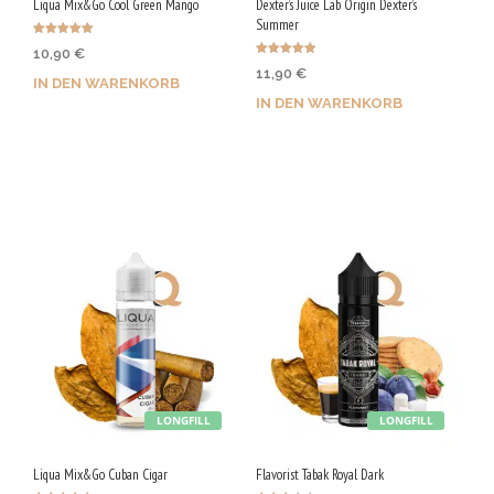
Liqua Mix&Go Cool Green Mango
Dexter’s Juice Lab Origin Dexter’s
Summer
Bewertet mit
10,90
€
5.00
Bewertet
von 5
11,90
€
mit
IN DEN WARENKORB
4.88
von 5
IN DEN WARENKORB
Jetzt kaufen & 55 Qs
Jetzt kaufen & 60 Qs
sichern!
sichern!
LONGFILL
LONGFILL
Liqua Mix&Go Cuban Cigar
Flavorist Tabak Royal Dark