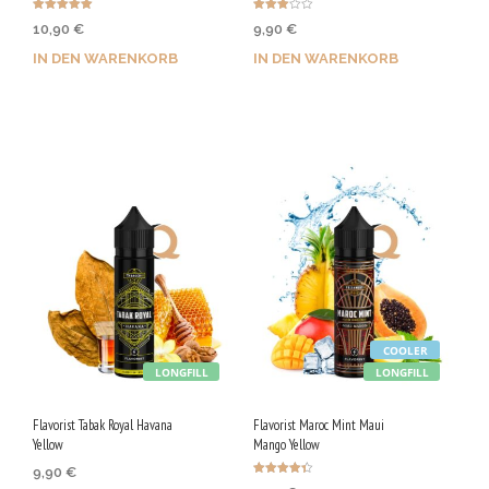
Bewertet mit
Bewerte
10,90
€
9,90
€
5.00
t mit
von 5
3.00
von 5
IN DEN WARENKORB
IN DEN WARENKORB
Jetzt kaufen & 55 Qs
Jetzt kaufen & 50 Qs
sichern!
sichern!
COOLER
LONGFILL
LONGFILL
Flavorist Tabak Royal Havana
Flavorist Maroc Mint Maui
Yellow
Mango Yellow
9,90
€
Bewertet