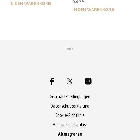
9,90
€
mit
IN DEN WARENKORB
4.40
von 5
IN DEN WARENKORB
Jetzt kaufen & 50 Qs
Jetzt kaufen & 50 Qs
sichern!
sichern!
Geschäftsbedingungen
Datenschutzerklärung
Cookie-Richtlinie
Haftungsausschluss
Altersgrenze