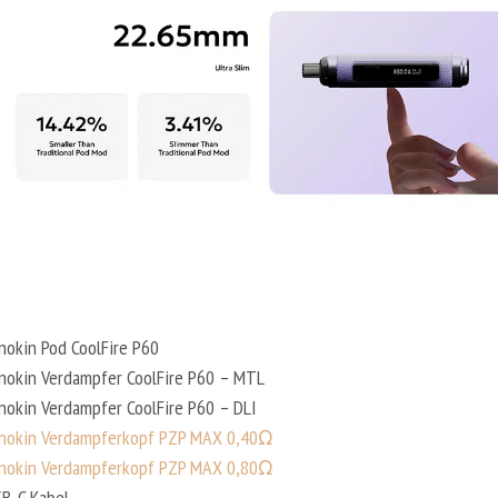
nnokin Pod CoolFire P60
nnokin Verdampfer CoolFire P60 – MTL
nnokin Verdampfer CoolFire P60 – DLI
nokin Verdampferkopf PZP MAX 0,40Ω
nokin Verdampferkopf PZP MAX 0,80Ω
SB-C Kabel