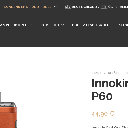
KUNDENDIENST UND TOOLS
🇩🇪 DEUTSCHLAND / 🇦🇹 ÖSTERREIC
DAMPFERKÖPFE
ZUBEHÖR
PUFF / DISPOSABLE
SON
START
/
GERÄTE
/
S
Innoki
P60
44,90
€
Innokin Pod CoolFir