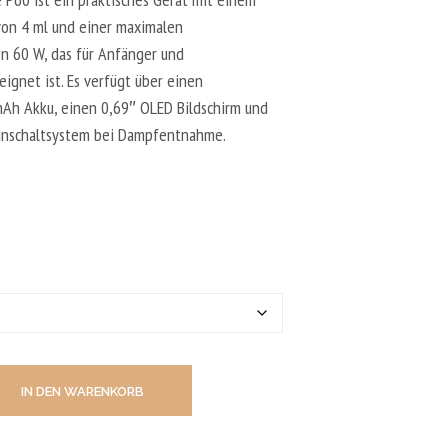
N
D
on 4 ml und einer maximalen
E
n 60 W, das für Anfänger und
N
ignet ist. Es verfügt über einen
S
I
Ah Akku, einen 0,69″ OLED Bildschirm und
C
Einschaltsystem bei Dampfentnahme.
H
K
E
I
N
E
P
R
O
D
U
K
T
E
IN DEN WARENKORB
I
M
W