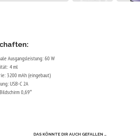
chaften:
ale Ausgangsleistung: 60 W
ität: 4 ml
rie: 3200 mAh (eingebaut)
dung: USB-C 2A
Bildschirm 0,69″
DAS KÖNNTE DIR AUCH GEFALLEN …