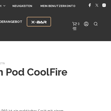
H
NEUIGKEITEN
MEIN BENUTZERKONTO
DERANGEBOT
0
ETS
n Pod CoolFire
E
S
B
E
F
I
e P60 ist ein praktisches Gerät mit einem