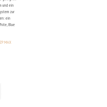
m und ein
System zur
en: ein
hite, Blue
PZP MAX