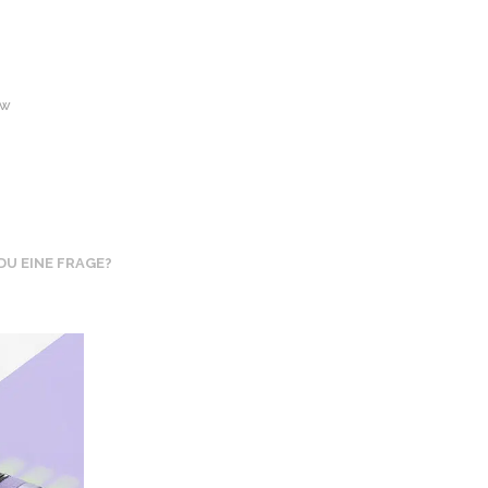
A
R
E
N
K
AW
O
R
B
.
DU EINE FRAGE?