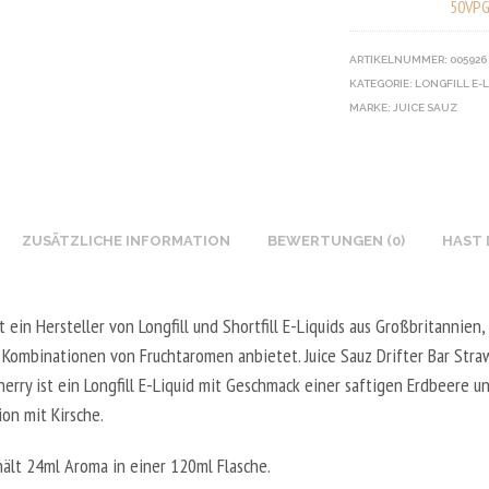
50VPG
N
D
R
G
I
I
I
E
ARTIKELNUMMER:
005926
K
Y
E
T
KATEGORIE:
LONGFILL E-
O
V
U
A
MARKE:
JUICE SAUZ
T
E
X
L
I
G
N
5
N
E
I
0
B
T
K
0
O
A
ZUSÄTZLICHE INFORMATION
BEWERTUNGEN (0)
HAST 
O
M
O
L
T
L
S
5
I
-
T
st ein Hersteller von Longfill und Shortfill E-Liquids aus Großbritannien,
0
N
2
E
0
e Kombinationen von Fruchtaromen anbietet. Juice Sauz Drifter Bar Stra
B
0
R
M
herry ist ein Longfill E-Liquid mit Geschmack einer saftigen Erdbeere 
O
V
V
L
on mit Kirsche.
O
P
E
-
S
G
hält 24ml Aroma in einer 120ml Flasche.
G
5
T
/