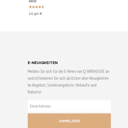
Blend
Bewertet
10,90
€
mit
4.50
von 5
IN DEN
KORB
WARENKORB
ufen & 55
Jetzt kaufen & 55
rn!
Qs sichern!
E-NEUIGKEITEN
Melden Sie sich für die E-News von Q VAPEHOUSE an
und informieren Sie sich als Erster über Neuigkeiten
im Angebot, Sonderangebote, Verkäufe und
Rabatte.
E-
MAIL
ADRESSE