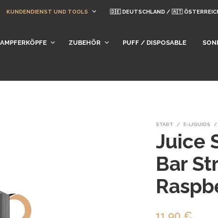
KUNDENDIENST UND TOOLS
🇩🇪 DEUTSCHLAND / 🇦🇹 ÖSTERREIC
DAMPFERKÖPFE
ZUBEHÖR
PUFF / DISPOSABLE
SON
START
/
E-LIQUIDS
/
Juice 
Bar St
Raspbe
11,90
€