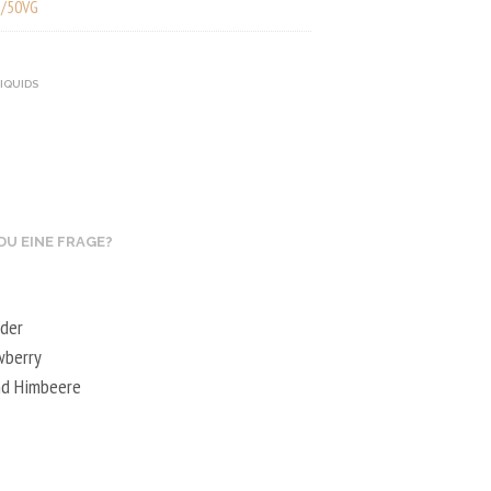
/50VG
LIQUIDS
DU EINE FRAGE?
 der
wberry
und Himbeere