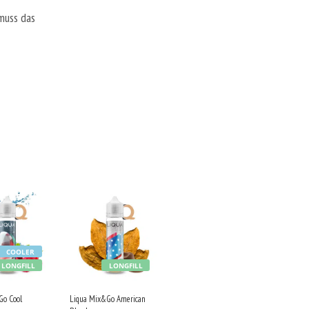
muss das
COOLER
LONGFILL
LONGFILL
Go Cool
Liqua Mix&Go American