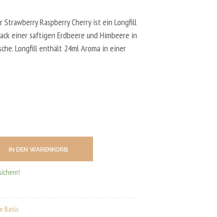
N
D
E
ar Strawberry Raspberry Cherry ist ein Longfill
N
ack einer saftigen Erdbeere und Himbeere in
S
che. Longfill enthält 24ml Aroma in einer
I
C
H
K
E
I
N
E
P
R
O
D
IN DEN WARENKORB
U
K
sichern!
T
E
I
M
x Basis
W