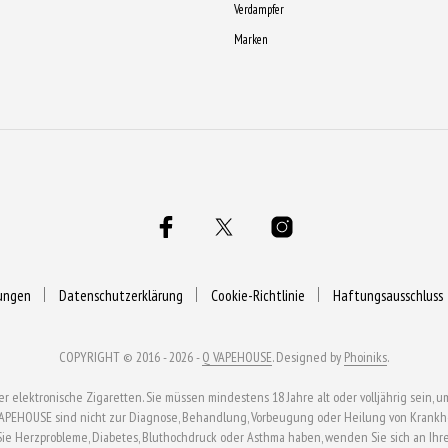
Verdampfer
Marken
ungen
Datenschutzerklärung
Cookie-Richtlinie
Haftungsausschluss
COPYRIGHT © 2016 - 2026 -
Q VAPEHOUSE
. Designed by
Phoiniks
.
ektronische Zigaretten. Sie müssen mindestens 18 Jahre alt oder volljährig sein, um
APEHOUSE sind nicht zur Diagnose, Behandlung, Vorbeugung oder Heilung von Krankhei
n Sie Herzprobleme, Diabetes, Bluthochdruck oder Asthma haben, wenden Sie sich an Ihr