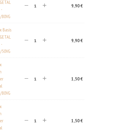
EGETAL
A
9,90
€
 -
R
E
/80VG
N
K
x Basis
O
EGETAL
R
9,90
€
B
 -
.
/50VG
ux
n
er
1,50
€
al
/80VG
ux
n
er
1,50
€
al