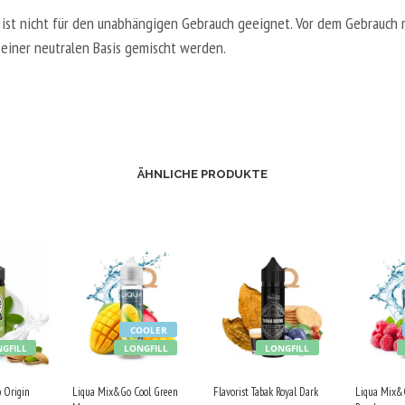
E
0
E
8
 ist nicht für den unabhängigen Gebrauch geeignet. Vor dem Gebrauch 
T
V
R
0
 einer neutralen Basis gemischt werden.
A
P
V
V
L
G
E
G
2
/
G
0
5
E
V
0
T
P
V
ÄHNLICHE PRODUKTE
A
G
G
L
/
5
8
0
0
V
V
P
G
G
COOLER
/
GFILL
LONGFILL
LONGFILL
5
0
b Origin
Liqua Mix&Go Cool Green
Flavorist Tabak Royal Dark
Liqua Mix&