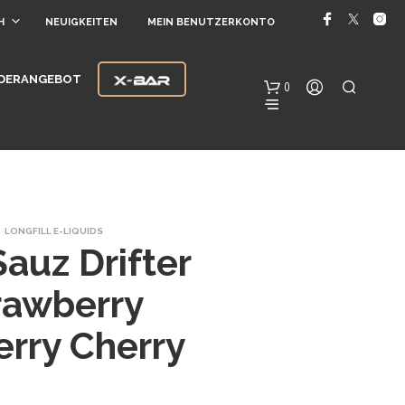
H
NEUIGKEITEN
MEIN BENUTZERKONTO
DERANGEBOT
0
LONGFILL E-LIQUIDS
Sauz Drifter
rawberry
E
S
rry Cherry
B
E
F
I