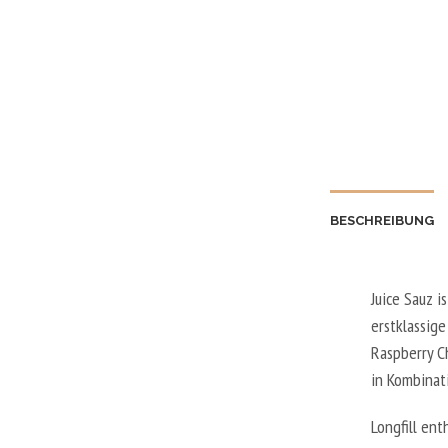
BESCHREIBUNG
Juice Sauz i
erstklassig
Raspberry C
in Kombinati
Longfill ent