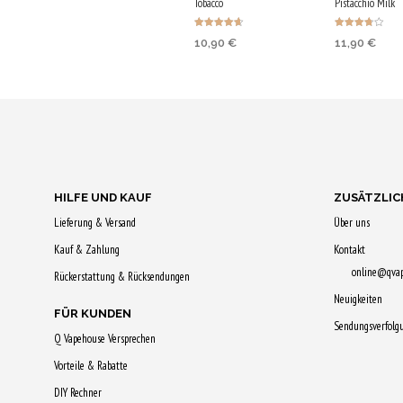
Tobacco
Pistacchio Milk
Bewertet
Bewertet
10,90
€
11,90
€
mit
mit
4.67
3.75
von 5
von 5
IN DEN
IN DEN
WARENKORB
WARENKO
Jetzt kaufen & 55
Jetzt kaufe
Qs sichern!
Qs sichern!
HILFE UND KAUF
ZUSÄTZLIC
Lieferung & Versand
Über uns
Kauf & Zahlung
Kontakt
online@qva
Rückerstattung & Rücksendungen
Neuigkeiten
FÜR KUNDEN
Sendungsverfolg
Q Vapehouse Versprechen
Vorteile & Rabatte
DIY Rechner