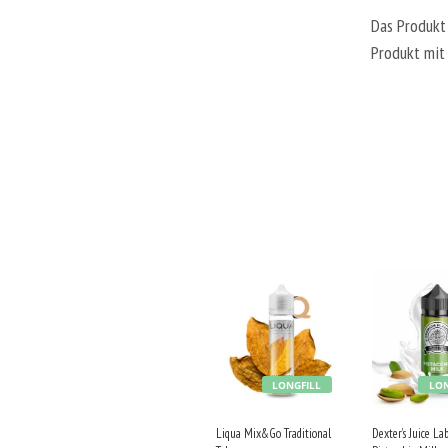
Das Produkt
Produkt mit
LONGFILL
LON
Liqua Mix&Go Traditional
Dexter’s Juice La