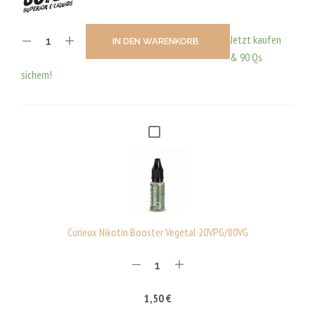
Jetzt kaufen
IN DEN WARENKORB
& 90 Qs
sichern!
C
U
R
I
E
U
Curieux Nikotin Booster Vegetal 20VPG/80VG
X
N
I
1,50
€
K