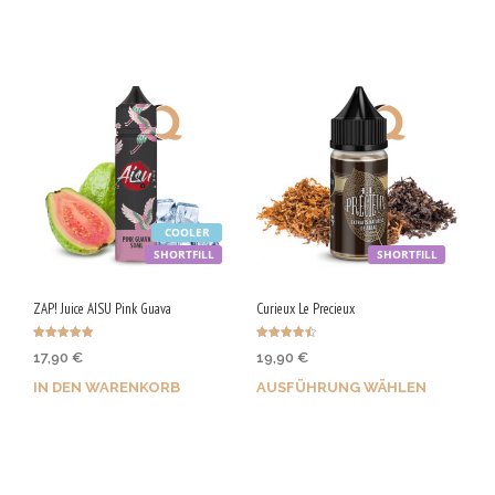
sichern!
sichern!
COOLER
SHORTFILL
SHORTFILL
ZAP! Juice AISU Pink Guava
Curieux Le Precieux
Bewertet mit
Bewertet
17,90
€
19,90
€
5.00
mit
von 5
4.50
von 5
IN DEN WARENKORB
AUSFÜHRUNG WÄHLEN
Jetzt kaufen & 90 Qs
Bis zu 100 Qs sichern!
sichern!
Dieses