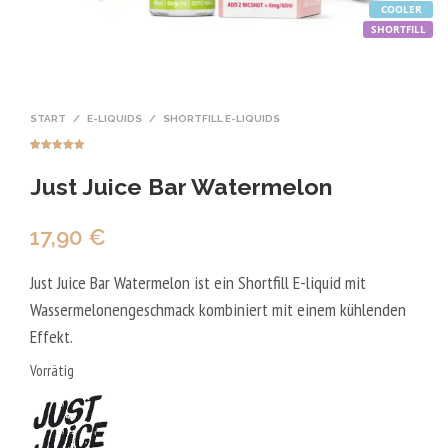
COOLER
SHORTFILL
START
/
E-LIQUIDS
/
SHORTFILL E-LIQUIDS
Bewertet mit
2
5.00
von 5,
Just Juice Bar Watermelon
basierend
auf
Kundenbewer
tungen
17,90
€
Just Juice Bar Watermelon ist ein Shortfill E-liquid mit
Wassermelonengeschmack kombiniert mit einem kühlenden
Effekt.
Vorrätig