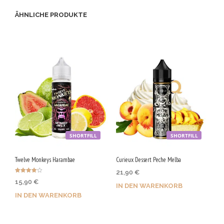
/
ÄHNLICHE PRODUKTE
5
0
V
G
SHORTFILL
SHORTFILL
Twelve Monkeys Harambae
Curieux Dessert Peche Melba
21,90
€
Bewertet
15,90
€
mit
IN DEN WARENKORB
4.00
von 5
IN DEN WARENKORB
Jetzt kaufen & 110 Qs
Jetzt kaufen & 80 Qs