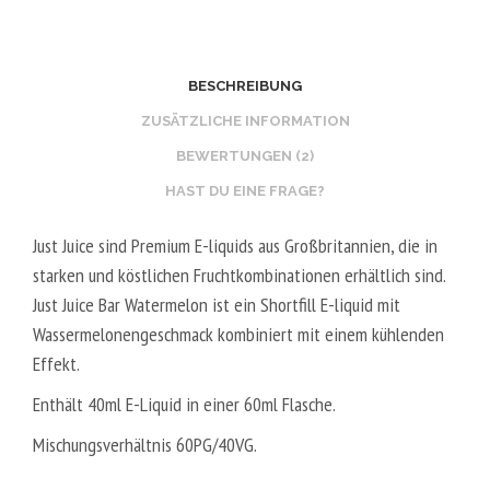
L
O
2
O
0
S
BESCHREIBUNG
V
T
P
E
ZUSÄTZLICHE INFORMATION
G
R
BEWERTUNGEN (2)
/
V
HAST DU EINE FRAGE?
8
E
0
G
Just Juice sind Premium E-liquids aus Großbritannien, die in
V
E
starken und köstlichen Fruchtkombinationen erhältlich sind.
G
T
Just Juice Bar Watermelon ist ein Shortfill E-liquid mit
A
Wassermelonengeschmack kombiniert mit einem kühlenden
L
Effekt.
5
Enthält 40ml E-Liquid in einer 60ml Flasche.
0
V
Mischungsverhältnis 60PG/40VG.
P
G