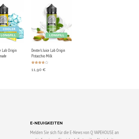
COOLER
LONGFILL
LONGFILL
ce Lab Origin
Dexter’s Juice Lab Origin
nade
Pistacchio Milk
Bewertet
11,90
€
mit
3.75
von 5
IN DEN
KORB
WARENKORB
ufen & 60
Jetzt kaufen & 60
rn!
Qs sichern!
E-NEUIGKEITEN
Melden Sie sich für die E-News von Q VAPEHOUSE an