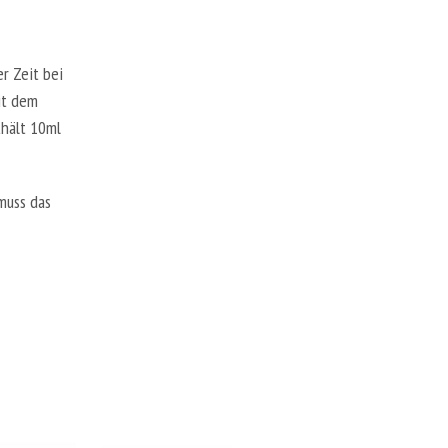
A
R
E
N
r Zeit bei
K
it dem
O
R
thält 10ml
B
.
muss das