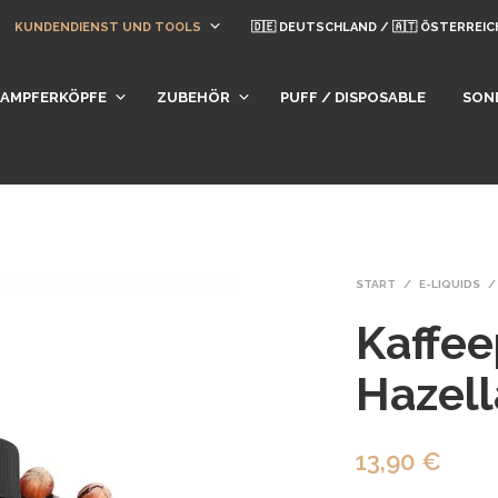
KUNDENDIENST UND TOOLS
🇩🇪 DEUTSCHLAND / 🇦🇹 ÖSTERREIC
DAMPFERKÖPFE
ZUBEHÖR
PUFF / DISPOSABLE
SON
START
/
E-LIQUIDS
/
Kaffe
Hazell
13,90
€