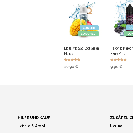
COOLER
C
LONGFILL
LON
Liqua Mix&Go Cool Green
Flavorist Maroc 
Mango
Berry Pink
Bewertet mit
Bewertet mit
10,90
€
9,90
€
5.00
5.00
von 5
von 5
IN DEN
IN DEN
WARENKORB
WARENKO
Jetzt kaufen & 55
Jetzt kaufe
Qs sichern!
Qs sichern!
HILFE UND KAUF
ZUSÄTZLIC
Lieferung & Versand
Über uns