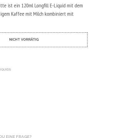
N
tte ist ein 120ml Longfill E-Liquid mit dem
D
E
igem Kaffee mit Milch kombiniert mit
N
S
I
C
NICHT VORRÄTIG
H
K
E
I
N
LIQUIDS
E
P
R
O
D
U
K
T
E
I
M
W
DU EINE FRAGE?