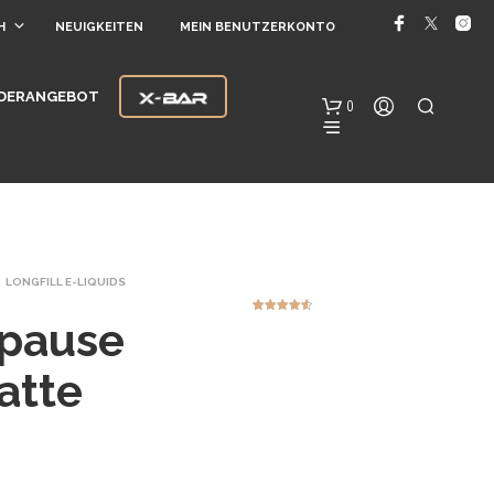
H
NEUIGKEITEN
MEIN BENUTZERKONTO
DERANGEBOT
0
LONGFILL E-LIQUIDS
epause
6
Bewertet
mit
4.50
von 5,
basierend
auf
E
atte
Kundenbew
ertungen
S
B
E
F
I