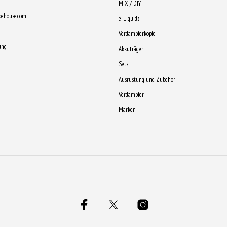
MIX / DIY
pehouse.com
e-Liquids
Verdampferköpfe
ung
Akkuträger
Sets
Ausrüstung und Zubehör
Verdampfer
Marken